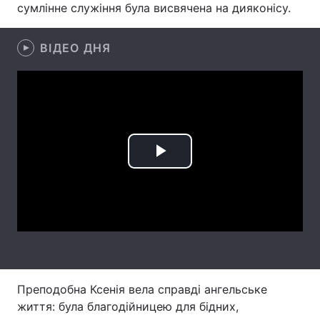
сумлінне служіння була висвячена на дияконісу.
ВІДЕО ДНЯ
Головна
Війна
Україна
Політика
Економіка
Світ
Спорт
Наука
Play
Техно і зв'язок
Лайт
Video
Зброя
Інциденти
Здоров'я
Туризм
Цікавинки
Погода
Преподобна Ксенія вела справді ангельське
життя: була благодійницею для бідних,
Екологія
Регіони