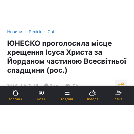
›
›
Новини
Релігії
Світ
ЮНЕСКО проголосила місце
хрещення Ісуса Христа за
Йорданом частиною Всесвітньої
спадщини (рос.)
16:00, 05.02.16
3 хв.
215
RU
МОВА
ГОЛОВНА
РОЗДІЛИ
ПОГОДА
ЛАЙТ
Підпишіться на нас в Google