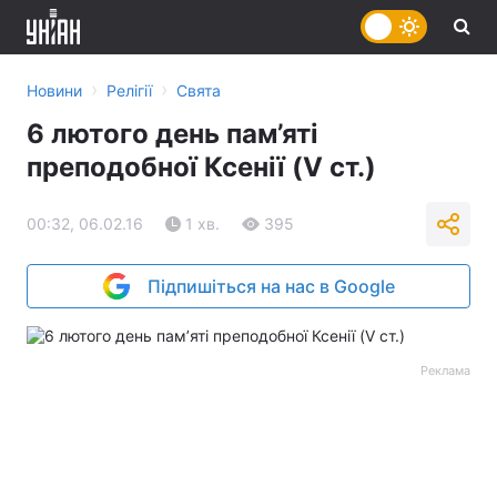
›
›
Новини
Релігії
Свята
6 лютого день пам’яті
преподобної Ксенії (V ст.)
00:32, 06.02.16
1 хв.
395
Підпишіться на нас в Google
Реклама