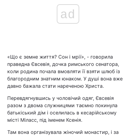
ad
«Що є земне життя? Сон і мрії», - говорила
праведна Євсевія, дочка римського сенатора,
коли родина почала вмовляти її взяти шлюб із
благородним знатним юнаком. У душі вона вже
давно бажала стати нареченою Христа.
Перевдягнувшись у чоловічий одяг, Євсевія
разом з двома служницями таємно покинула
батькіський дім і оселилась в кесарійському
місті Міласс, під іменем Ксенія.
Там вона організувала жіночий монастир, і за