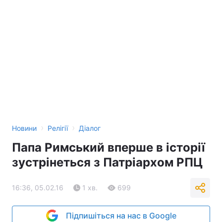
›
›
Новини
Релігії
Діалог
Папа Римський вперше в історії
зустрінеться з Патріархом РПЦ
16:36, 05.02.16
1 хв.
699
Підпишіться на нас в Google