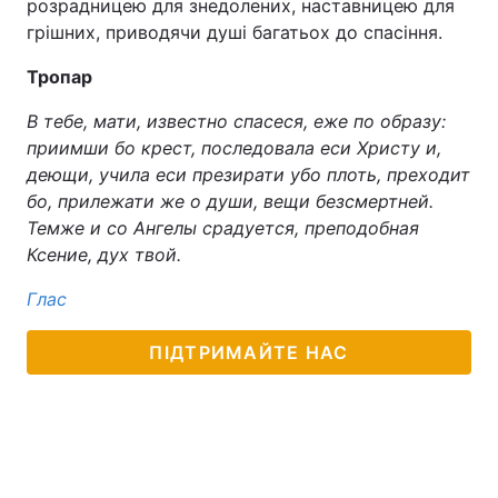
розрадницею для знедолених, наставницею для
грішних, приводячи душі багатьох до спасіння.
Лонгріди
Тропар
Відео з Youtube
Статті
В тебе, мати, известно спасеся, еже по образу:
приимши бо крест, последовала еси Христу и,
Інтерв'ю
Думки
деющи, учила еси презирати убо плоть, преходит
бо, прилежати же о души, вещи безсмертней.
Архів
Вакансії
Темже и со Ангелы срадуется, преподобная
Контакти
Ксение, дух твой.
Глас
Послуги
ПІДТРИМАЙТЕ НАС