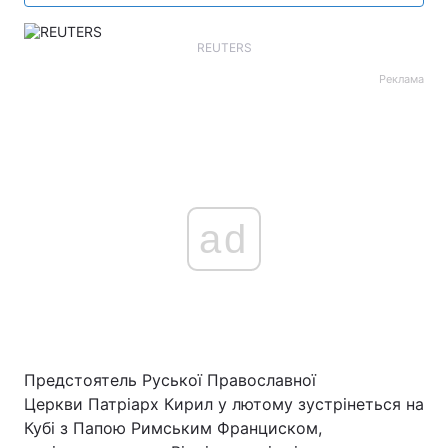
REUTERS
Реклама
ad
Предстоятель Руської Православної
Церкви Патріарх Кирил у лютому зустрінеться на
Кубі з Папою Римським Франциском,