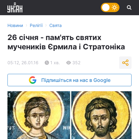
›
›
Новини
Релігії
Свята
26 січня - пам'ять святих
мучеників Єрмила і Стратоніка
05:12, 26.01.16
1 хв.
352
Підпишіться на нас в Google