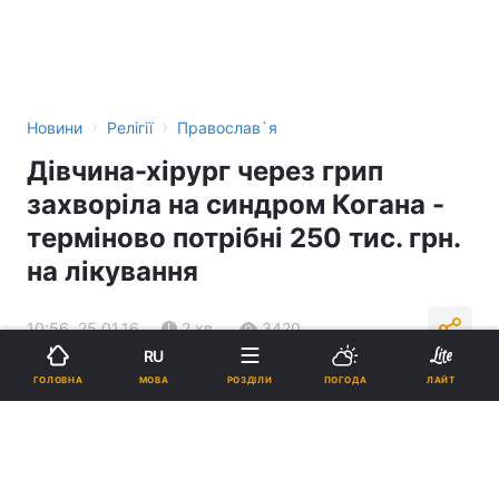
›
›
Новини
Релігії
Православ`я
Дівчина-хірург через грип
захворіла на синдром Когана -
терміново потрібні 250 тис. грн.
на лікування
10:56, 25.01.16
2 хв.
3420
RU
МОВА
ГОЛОВНА
РОЗДІЛИ
ПОГОДА
ЛАЙТ
Підпишіться на нас в Google