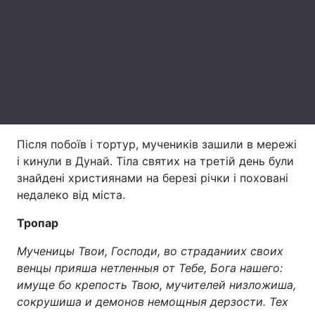
Лонгріди
Відео з Youtube
Статті
Інтерв'ю
Думки
Архів
Вакансії
Після побоїв і тортур, мучеників зашили в мережі
Контакти
і кинули в Дунай. Тіла святих на третій день були
знайдені християнами на березі річки і поховані
Послуги
недалеко від міста.
Тропар
Мученицы Твои, Господи, во страданиих своих
венцы прияша нетленныя от Тебе, Бога нашего:
имуще бо крепость Твою, мучителей низложиша,
сокрушиша и демонов немощныя дерзости. Тех