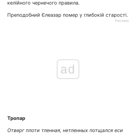
келійного чернечого правила.
Преподобний Єлеазар помер у глибокій старості.
Реклама
ad
Тропар
Отверг плоти тленная, нетленных потщался еси