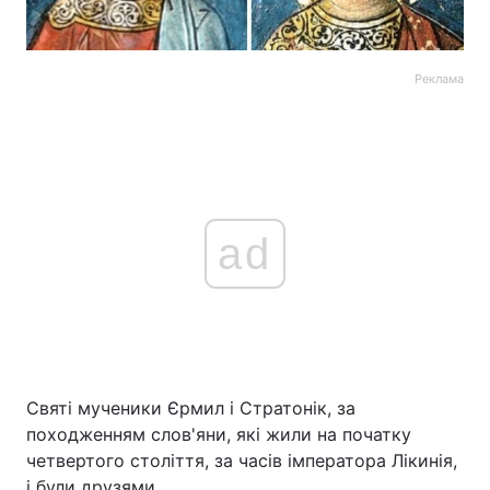
Реклама
ad
Святі мученики Єрмил і Стратонік, за
походженням слов'яни, які жили на початку
четвертого століття, за часів імператора Лікинія,
і були друзями.