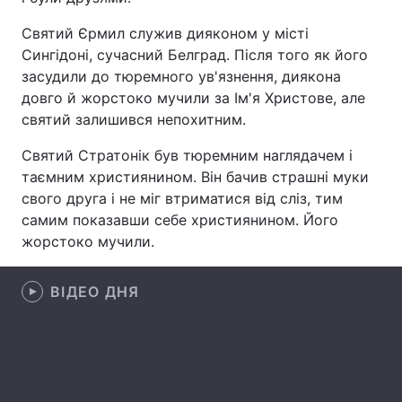
Святий Єрмил служив дияконом у місті
Сингідоні, сучасний Белград. Після того як його
засудили до тюремного ув'язнення, диякона
Головна
Війна
довго й жорстоко мучили за Ім'я Христове, але
Україна
Політика
святий залишився непохитним.
Святий Стратонік був тюремним наглядачем і
Економіка
Світ
таємним християнином. Він бачив страшні муки
Спорт
Наука
свого друга і не міг втриматися від сліз, тим
самим показавши себе християнином. Його
Техно і зв'язок
Лайт
жорстоко мучили.
Зброя
Інциденти
ВІДЕО ДНЯ
Здоров'я
Туризм
Цікавинки
Погода
Екологія
Регіони