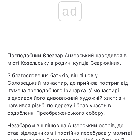
ad
Преподобний Єлеазар Анзерський народився в
місті Козельську в родині купців Севрюкіних.
З благословення батьків, він пішов у
Соловецький монастир, де прийняв постриг від
ігумена преподобного Іринарха. У монастирі
відкрився його дивовижний художній хист: він
навчився різьбі по дереву і брав участь в
оздобленні Преображенського собору.
Незабаром він пішов на Анзерський острів, де
став відлюдником і постійно перебував у молитві