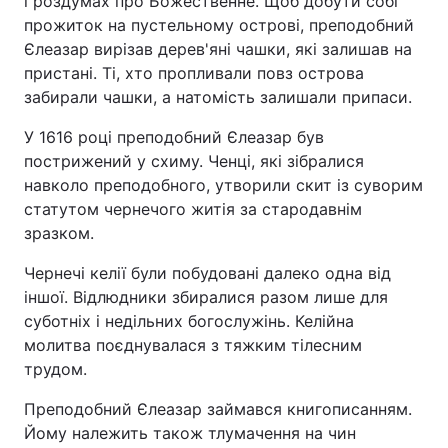
і роздумах про Божественне. Щоб добути собі
прожиток на пустельному острові, преподобний
Єлеазар вирізав дерев'яні чашки, які залишав на
пристані. Ті, хто пропливали повз острова
забирали чашки, а натомість залишали припаси.
У 1616 році преподобний Єлеазар був
пострижений у схиму. Ченці, які зібралися
навколо преподобного, утворили скит із суворим
статутом чернечого житія за стародавнім
зразком.
Чернечі келії були побудовані далеко одна від
іншої. Відлюдники збиралися разом лише для
суботніх і недільних богослужінь. Келійна
молитва поєднувалася з тяжким тілесним
трудом.
Преподобний Єлеазар займався книгописанням.
Йому належить також тлумачення на чин