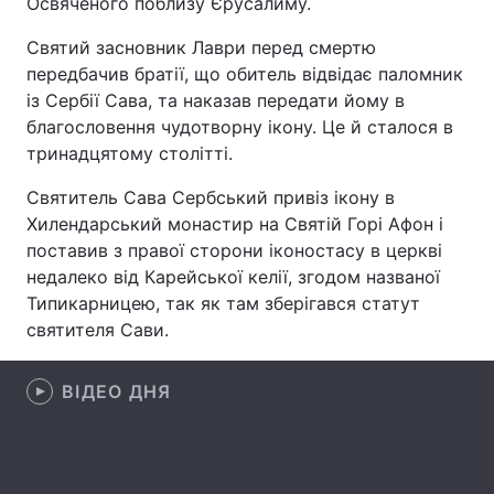
Освяченого поблизу Єрусалиму.
Святий засновник Лаври перед смертю
передбачив братії, що обитель відвідає паломник
Головна
Війна
із Сербії Сава, та наказав передати йому в
благословення чудотворну ікону. Це й сталося в
Україна
Політика
тринадцятому столітті.
Економіка
Світ
Святитель Сава Сербський привіз ікону в
Хилендарський монастир на Святій Горі Афон і
Спорт
Наука
поставив з правої сторони іконостасу в церкві
недалеко від Карейської келії, згодом названої
Техно і зв'язок
Лайт
Типикарницею, так як там зберігався статут
святителя Сави.
Зброя
Інциденти
Здоров'я
Туризм
ВІДЕО ДНЯ
Цікавинки
Погода
Екологія
Регіони