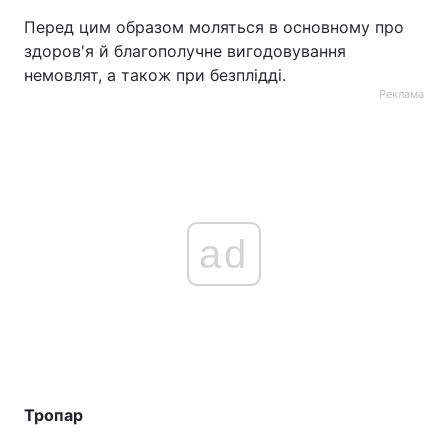
Перед цим образом моляться в основному про
Тема оформлення
здоров'я й благополучне вигодовування
немовлят, а також при безплідді.
Реклама
ad
Тропар