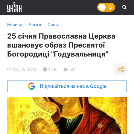
›
›
Новини
Релігії
Свята
25 січня Православна Церква
вшановує образ Пресвятої
Богородиці "Годувальниця"
01:13, 25.01.16
1 хв.
591
Підпишіться на нас в Google