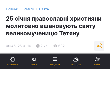
›
›
Новини
Релігії
Свята
25 січня православні християни
молитовно вшановують святу
великомученицю Тетяну
00:45, 25.01.16
2 хв.
532
Підпишіться на нас в Google
RU
МОВА
ГОЛОВНА
РОЗДІЛИ
ПОГОДА
ЛАЙТ
Реклама