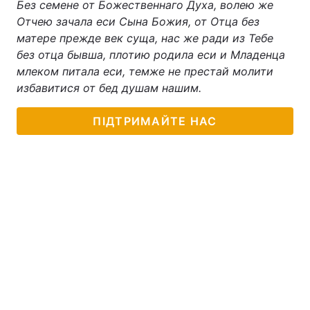
Без семене от Божественнаго Духа, волею же
Отчею зачала еси Сына Божия, от Отца без
матере прежде век суща, нас же ради из Тебе
без отца бывша, плотию родила еси и Младенца
млеком питала еси, темже не престай молити
избавитися от бед душам нашим.
ПІДТРИМАЙТЕ НАС