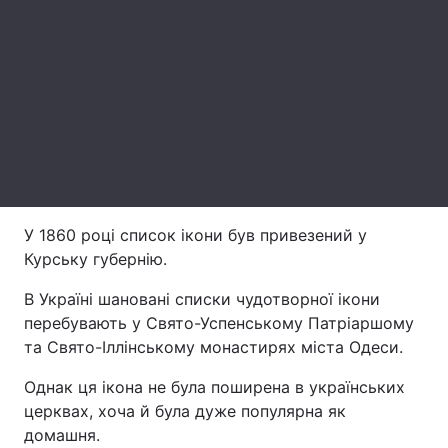
Лонгріди
Відео з Youtube
Статті
Інтерв'ю
Думки
Архів
Вакансії
Контакти
У 1860 році список ікони був привезений у
Курську губернію.
Послуги
В Україні шановані списки чудотворної ікони
перебувають у Свято-Успенському Патріаршому
та Свято-Іллінському монастирях міста Одеси.
Однак ця ікона не була поширена в українських
церквах, хоча й була дуже популярна як
домашня.