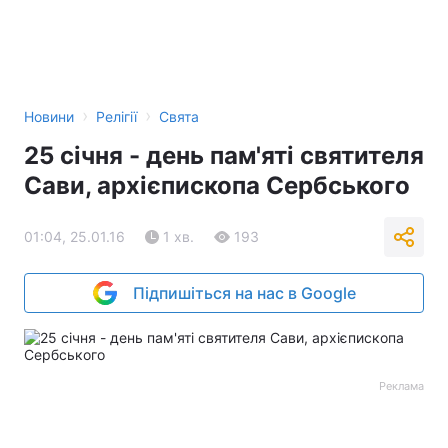
›
›
Новини
Релігії
Свята
25 січня - день пам'яті святителя
Сави, архієпископа Сербського
01:04, 25.01.16
1 хв.
193
Підпишіться на нас в Google
Реклама