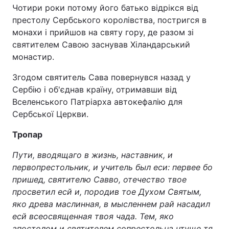
Чотири роки потому його батько відрікся від
престолу Сербського королівства, постригся в
монахи і прийшов на святу гору, де разом зі
святителем Савою заснував Хіландарський
монастир.
Згодом святитель Сава повернувся назад у
Сербію і об'єднав країну, отримавши від
Вселенського Патріарха автокефалію для
Сербської Церкви.
Тропар
Пути, вводящаго в жизнь, наставник, и
первопрестольник, и учитель был еси: первее бо
пришед, святителю Савво, отечество твое
просветил есй и, породив тое Духом Святым,
яко древа маслинная, в мысленнем рай насадил
есй всеосвященная твоя чада. Тем, яко
апостолом и святителем сопрестольна чтуще тя,