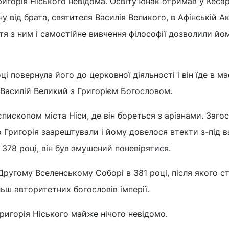
игорія Ніського невідома. Освіту юнак отримав у Кесар
ну від брата, святителя Василія Великого, в Афінській А
ття з ним і самостійне вивчення філософії дозволили йо
 повернула його до церковної діяльності і він їде в ма
 Василій Великий з Григорієм Богословом.
єпископом міста Ніси, де він бореться з аріанами. Заго
 Григорія заарештували і йому довелося втекти з-під в
 378 році, він був змушений поневірятися.
Другому Вселенському Соборі в 381 році, після якого с
ьш авторитетних богословів імперії.
ригорія Ніського майже нічого невідомо.