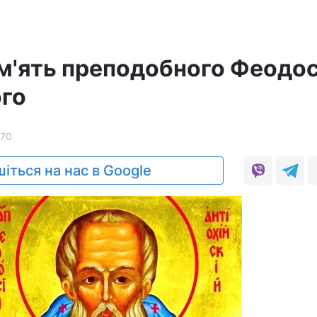
ам'ять преподобного Феодос
ого
170
іться на нас в Google