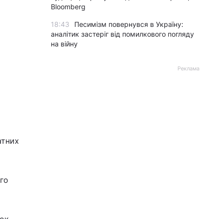
Bloomberg
18:43
Песимізм повернувся в Україну:
аналітик застеріг від помилкового погляду
на війну
Реклама
атних
ого