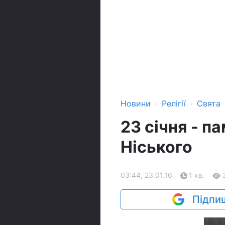
›
›
Новини
Релігії
Свята
23 січня - п
Ніського
03:44, 23.01.16
1 хв.
Підпиш