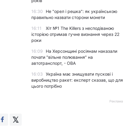
років
16:30
Не "орел і решка": як українською
правильно назвати сторони монети
16:11
Хіт №1 The Killers з несподіваною
історією отримав гучне визнання через 22
роки
16:09
На Херсонщині росіянам наказали
почати "вільне полювання" на
автотранспорт, - ОВА
16:03
Україна має знищувати пускові і
виробництво ракет: експерт сказав, що для
цього потрібно
Реклама