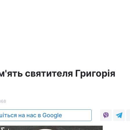
ам'ять святителя Григорія
368
іться на нас в Google