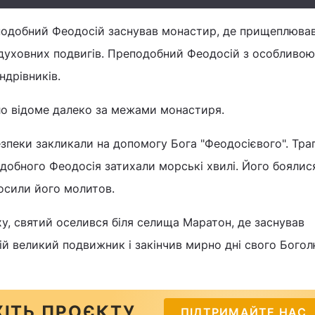
еподобний Феодосій заснував монастир, де прищеплюва
і духовних подвигів. Преподобний Феодосій з особливою
дрівників.
ло відоме далеко за межами монастиря.
зпеки закликали на допомогу Бога "Феодосієвого". Тра
одобного Феодосія затихали морські хвилі. Його боялис
осили його молитов.
у, святий оселився біля селища Маратон, де заснував
ій великий подвижник і закінчив мирно дні свого Бого
ІТЬ ПРОЄКТУ
ПІДТРИМАЙТЕ НАС