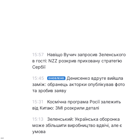
15:57
Навіщо Вучич запросив Зеленського
в гості: NZZ розкрив приховану стратегію
Сербії
15:45
Денисенко вдруге вийшла
ОНОВЛЕНО
заміж: обранець акторки опублікував фото
та зробив заяву
15:31
Космічна програма Росії залежить
від Китаю: ЗМІ розкрили деталі
15:13
Зеленський: Українська оборонка
може збільшити виробництво вдвічі, але є
умова