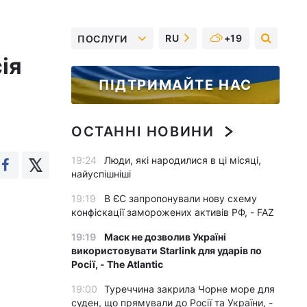
RU
+19
ПОСЛУГИ
ія
ПІДТРИМАЙТЕ НАС
ОСТАННІ НОВИНИ
19:24
Люди, які народилися в ці місяці,
найуспішніші
19:19
В ЄС запропонували нову схему
конфіскації заморожених активів РФ, - FAZ
19:19
Маск не дозволив Україні
використовувати Starlink для ударів по
Росії, - The Atlantic
19:00
Туреччина закрила Чорне море для
суден, що прямували до Росії та України, -