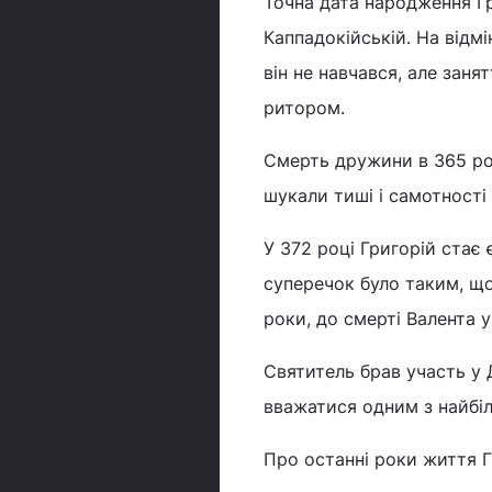
Точна дата народження Гр
Каппадокійській. На відмі
він не навчався, але заня
ритором.
Смерть дружини в 365 році
шукали тиші і самотності
У 372 році Григорій стає 
суперечок було таким, що
роки, до смерті Валента у
Святитель брав участь у 
вважатися одним з найбіл
Про останні роки життя Г