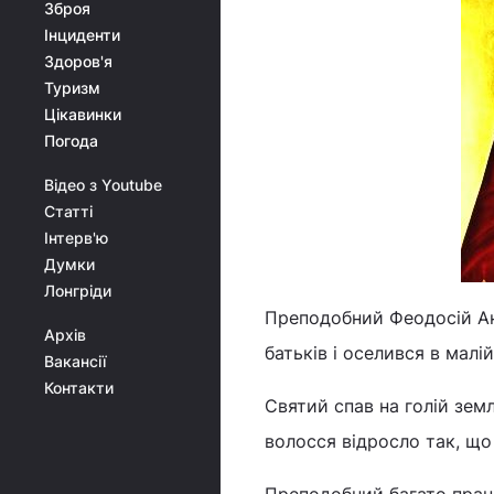
Зброя
Інциденти
Здоров'я
Туризм
Цікавинки
Погода
Відео з Youtube
Статті
Інтерв'ю
Думки
Лонгріди
Преподобний Феодосій Ант
Архів
батьків і оселився в малій
Вакансії
Контакти
Святий спав на голій земл
волосся відросло так, що