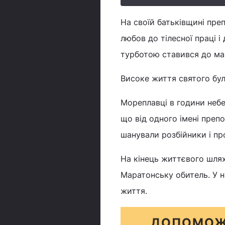
На своїй батьківщині пр
любов до тілесної праці 
турботою ставився до ман
Високе життя святого бу
Мореплавці в години небе
що від одного імені преп
шанували розбійники і пр
На кінець життєвого шлях
Маратонську обитель. У н
життя.
ДОПОМОЖ