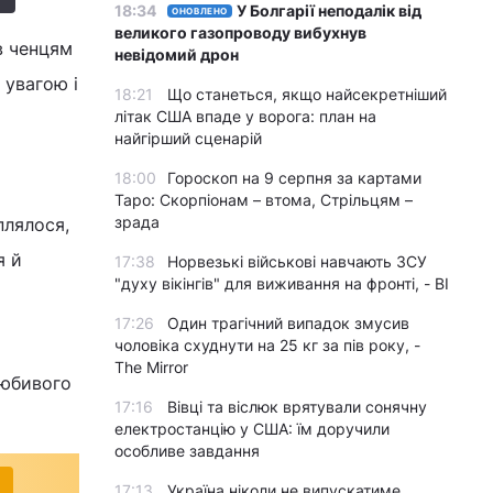
18:34
У Болгарії неподалік від
ОНОВЛЕНО
великого газопроводу вибухнув
в ченцям
невідомий дрон
 увагою і
18:21
Що станеться, якщо найсекретніший
літак США впаде у ворога: план на
найгірший сценарій
18:00
Гороскоп на 9 серпня за картами
Таро: Скорпіонам – втома, Стрільцям –
зрада
плялося,
я й
17:38
Норвезькі військові навчають ЗСУ
"духу вікінгів" для виживання на фронті, - BI
17:26
Один трагічний випадок змусив
чоловіка схуднути на 25 кг за пів року, -
The Mirror
любивого
17:16
Вівці та віслюк врятували сонячну
електростанцію у США: їм доручили
особливе завдання
17:13
Україна ніколи не випускатиме