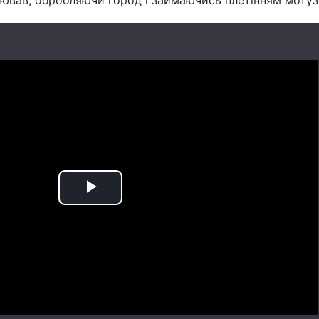
ював, обробляючи город і займаючись плетінням мотуз
Play
Video