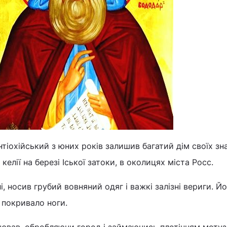
іохійський з юних років залишив багатий дім своїх зн
 келії на березі Іської затоки, в околицях міста Росс.
і, носив грубий вовняний одяг і важкі залізні вериги. Й
 покривало ноги.