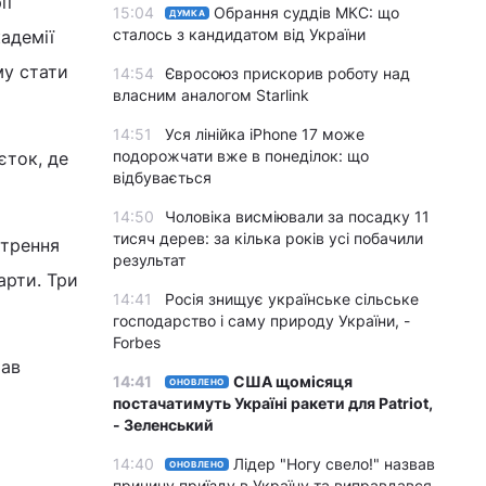
ії
15:04
Обрання суддів МКС: що
ДУМКА
сталось з кандидатом від України
кадемії
му стати
14:54
Євросоюз прискорив роботу над
власним аналогом Starlink
14:51
Уся лінійка iPhone 17 може
подорожчати вже в понеділок: що
єток, де
відбувається
14:50
Чоловіка висміювали за посадку 11
тисяч дерев: за кілька років усі побачили
стрення
результат
арти. Три
14:41
Росія знищує українське сільське
господарство і саму природу України, -
Forbes
тав
14:41
США щомісяця
ОНОВЛЕНО
постачатимуть Україні ракети для Patriot,
- Зеленський
14:40
Лідер "Ногу свело!" назвав
ОНОВЛЕНО
причину приїзду в Україну та виправдався