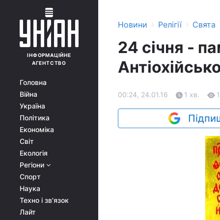
›
›
Новини
Релігії
Свята
24 січня - п
ІНФОРМАЦІЙНЕ
Антіохійськ
АГЕНТСТВО
Головна
Війна
00:24, 24.01.16
1 хв.
Україна
Підпиш
Політика
Економіка
Світ
Екологія
Регіони
Спорт
Наука
Техно і зв'язок
Лайт