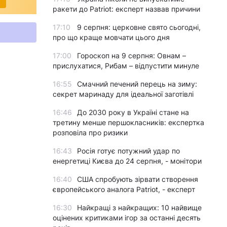
ракети до Patriot: експерт назвав причини
17:10
9 серпня: церковне свято сьогодні,
про що краще мовчати цього дня
17:00
Гороскоп на 9 серпня: Овнам –
прислухатися, Рибам – відпустити минуле
16:55
Смачний печений перець на зиму:
секрет маринаду для ідеальної заготівлі
16:46
До 2030 року в Україні стане на
третину менше першокласників: експертка
розповіла про ризики
16:43
Росія готує потужний удар по
енергетиці Києва до 24 серпня, - монітори
16:40
США спробують зірвати створення
європейського аналога Patriot, - експерт
16:30
Найкращі з найкращих: 10 найвище
оцінених критиками ігор за останні десять