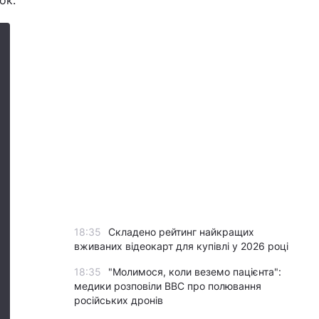
ок.
18:35
Складено рейтинг найкращих
вживаних відеокарт для купівлі у 2026 році
18:35
"Молимося, коли веземо пацієнта":
медики розповіли BBC про полювання
російських дронів