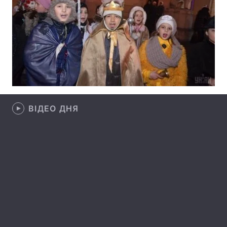
Головна
Війна
Україна
Політика
Економіка
Світ
ВІДЕО ДНЯ
Спорт
Наука
Техно і зв'язок
Лайт
Зброя
Інциденти
Здоров'я
Туризм
Цікавинки
Погода
Екологія
Регіони