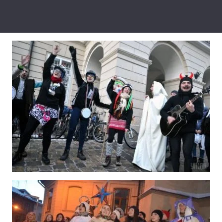
Лонгріди
Відео з Youtube
Статті
Інтерв'ю
Думки
Архів
Вакансії
Контакти
Послуги