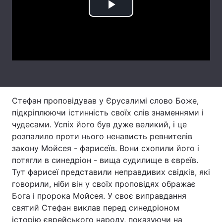
Play
Лонгріди
Video
Відео з Youtube
Статті
Інтерв'ю
Думки
Архів
Вакансії
Стефан проповідував у Єрусалимі слово Боже,
підкріплюючи істинність своїх слів знаменнями і
Контакти
чудесами. Успіх його був дуже великий, і це
Послуги
розпалило проти нього ненависть ревнителів
закону Мойсея - фарисеїв. Вони схопили його і
потягли в синедріон - вища судилище в євреїв.
Тут фарисеї представили неправдивих свідків, які
говорили, ніби він у своїх проповідях ображає
Бога і пророка Мойсея. У своє виправдання
святий Стефан виклав перед синедріоном
історію єврейського народу, показуючи на