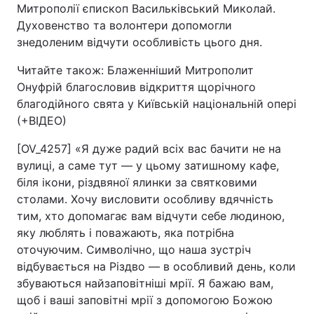
Митрополії єпископ Васильківський Миколай.
Духовенство та волонтери допомогли
знедоленим відчути особливість цього дня.
Читайте також: Блаженніший Митрополит
Онуфрій благословив відкриття щорічного
благодійного свята у Київській національній опері
(+ВІДЕО)
[OV_4257] «Я дуже радий всіх вас бачити не на
вулиці, а саме тут — у цьому затишному кафе,
біля ікони, різдвяної ялинки за святковими
столами. Хочу висловити особливу вдячність
тим, хто допомагає вам відчути себе людиною,
яку люблять і поважають, яка потрібна
оточуючим. Символічно, що наша зустріч
відбувається на Різдво — в особливий день, коли
збуваються найзаповітніші мрії. Я бажаю вам,
щоб і ваші заповітні мрії з допомогою Божою