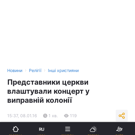
›
›
Новини
Релігії
Інші християни
Представники церкви
влаштували концерт у
виправній колонії
15:37, 08.01.16
1 хв.
119
RU
Підпишіться на нас в Google