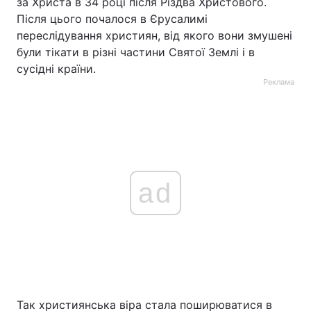
за Христа в 34 році після Різдва Христового.
Після цього почалося в Єрусалимі
переслідування християн, від якого вони змушені
були тікати в різні частини Святої Землі і в
сусідні країни.
Реклама
ad
Так християнська віра стала поширюватися в