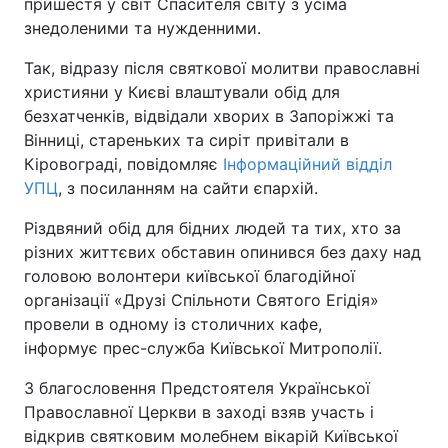
пришестя у світ Спасителя світу з усіма
знедоленими та нужденними.
Так, відразу після святкової молитви православні
християни у Києві влаштували обід для
безхатченків, відвідали хворих в Запоріжжі та
Вінниці, стареньких та сиріт привітали в
Кіровограді, повідомляє
Інформаційний відділ
УПЦ
, з посиланням на сайти єпархій.
Різдвяний обід для бідних людей та тих, хто за
різних життєвих обставин опинився без даху над
головою волонтери київської благодійної
організації «Друзі Спільноти Святого Егідія»
провели в одному із столичних кафе,
інформує прес-служба Київської Митрополії.
З благословення Предстоятеля Української
Православної Церкви в заході взяв участь і
відкрив святковим молебнем вікарій Київської