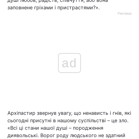
душі любов, радість, співчуття, або вона
заповнене гріхами і пристрастями?».
Реклама
ad
Архіпастир звернув увагу, що ненависть і гнів, які
сьогодні присутні в нашому суспільстві – це зло.
«Всі ці стани нашої душі – породження
диявольські. Ворог роду людського не здатний