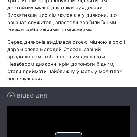
християнам запропонували виділити сім
достойних мужів для опіки нужденних.
Висвятивши цих сім чоловіків у диякони, що
означає служителі, апостоли зробили їхніми
Головна
Війна
своїми найближчими помічниками.
Україна
Політика
Серед дияконів виділявся своєю міцною вірою і
даром слова молодий Стефан, званий
Економіка
Світ
архідияконом, тобто першим дияконом.
Незабаром диякони, крім допомоги бідним,
Спорт
Наука
стали приймати найближчу участь у молитвах і
богослужіннях.
Техно і зв'язок
Лайт
Зброя
Інциденти
ВІДЕО ДНЯ
Здоров'я
Туризм
Цікавинки
Погода
Екологія
Регіони