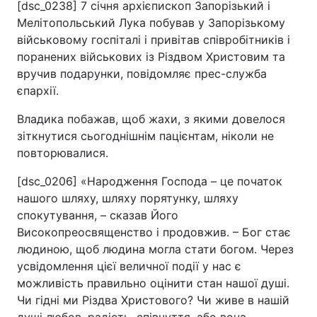
[dsc_0238] 7 січня архієпископ Запорізький і
Мелітопольський Лука побував у Запорізькому
військовому госпіталі і привітав співробітників і
поранених військових із Різдвом Христовим та
вручив подарунки, повідомляє прес-служба
єпархії.
Владика побажав, щоб жахи, з якими довелося
зіткнутися сьогоднішнім пацієнтам, ніколи не
повторювалися.
[dsc_0206] «Народження Господа – це початок
нашого шляху, шляху порятунку, шляху
спокутування, – сказав Його
Високопреосвященство і продовжив. – Бог стає
людиною, щоб людина могла стати богом. Через
усвідомлення цієї величної події у нас є
можливість правильно оцінити стан нашої душі.
Чи гідні ми Різдва Христового? Чи живе в нашій