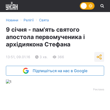
›
›
Новини
Релігії
Свята
9 січня - пам'ять святого
апостола первомученика і
архідиякона Стефана
13:51, 09.01.16
3 хв.
366
Підпишіться на нас в Google
Реклама