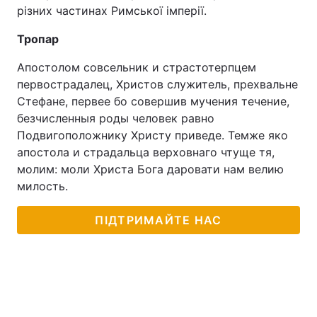
різних частинах Римської імперії.
Тропар
Апостолом совсельник и страстотерпцем
первострадалец, Христов служитель, прехвальне
Стефане, первее бо совершив мучения течение,
безчисленныя роды человек равно
Подвигоположнику Христу приведе. Темже яко
апостола и страдальца верховнаго чтуще тя,
молим: моли Христа Бога даровати нам велию
милость.
ПІДТРИМАЙТЕ НАС