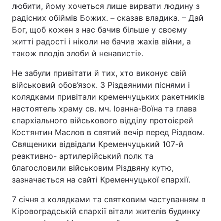
любити, йому хочеться лише вирвати людину з
радісних обіймів Божих. – сказав владика. – Дай
Бог, щоб кожен з нас бачив більше у своєму
житті радості і ніколи не бачив жахів війни, а
також плодів злоби й ненависті».
Не забули привітати й тих, хто виконує свій
військовий обов’язок. З Різдвяними піснями і
колядками привітали кременчуцьких ракетників
настоятель храму св. мч. Іоанна-Воїна та глава
єпархіального військового відділу протоієрей
Костянтин Маслов в святий вечір перед Різдвом.
Священики відвідали Кременчуцький 107-й
реактивно- артилерійський полк та
благословили військовим Різдвяну кутю,
зазначається на сайті Кременчуцької єпархії.
7 січня з колядками та святковим частуванням в
Кіровоградській єпархії вітали жителів будинку