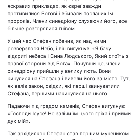
яскравих прикладах, як євреї завжди
Тема оформлення
противилися Богові і вбивали посланих Їм
пророків. Члени синедріону слухаючи його, все
більше розгорялися гнівом.
У цей час Стефан побачив, як над ними
розверзлося Небо, і він вигукнув: «Я бачу
відкриті небеса і Сина Людського, Який стоїть з
правої сторони від Бога». Почувши це, члени
синедріону прийшли у велику лють. Вони
кинулися на Стефана і вивели його за місто. Тут,
як велів закон, свідки, які перші звинуватили
Стефана, першими накинулися на нього.
Падаючи під градом каменів, Стефан вигукнув:
«Господи Ісусе! Не залічи їм цього гріха і прийми
дух мій».
Так архідиякон Стефан став першим мучеником