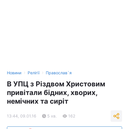
›
›
Новини
Релігії
Православ`я
В УПЦ з Різдвом Христовим
привітали бідних, хворих,
немічних та сиріт
13:44, 09.01.16
5 хв.
162