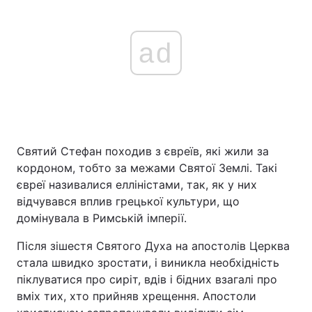
ad
Святий Стефан походив з євреїв, які жили за
кордоном, тобто за межами Святої Землі. Такі
євреї називалися елліністами, так, як у них
відчувався вплив грецької культури, що
домінувала в Римській імперії.
Після зішестя Святого Духа на апостолів Церква
стала швидко зростати, і виникла необхідність
піклуватися про сиріт, вдів і бідних взагалі про
вміх тих, хто прийняв хрещення. Апостоли