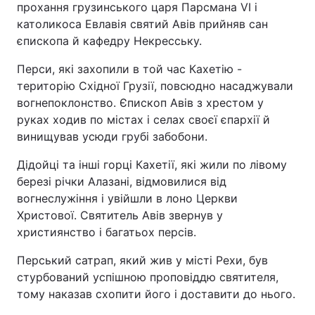
прохання грузинського царя Парсмана VI і
католикоса Евлавія святий Авів прийняв сан
єпископа й кафедру Некресську.
Перси, які захопили в той час Кахетію -
територію Східної Грузії, повсюдно насаджували
вогнепоклонство. Єпископ Авів з хрестом у
руках ходив по містах і селах своєї єпархії й
винищував усюди грубі забобони.
Дідойці та інші горці Кахетії, які жили по лівому
березі річки Алазані, відмовилися від
вогнеслужіння і увійшли в лоно Церкви
Христової. Святитель Авів звернув у
християнство і багатьох персів.
Перський сатрап, який жив у місті Рехи, був
стурбований успішною проповіддю святителя,
тому наказав схопити його і доставити до нього.