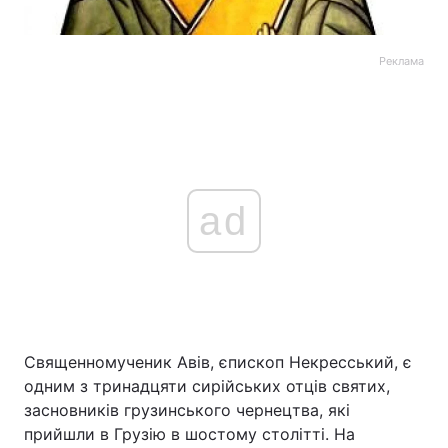
Реклама
ad
Священномученик Авів, єпископ Некресський, є
одним з тринадцяти сирійських отців святих,
засновників грузинського чернецтва, які
прийшли в Грузію в шостому столітті. На