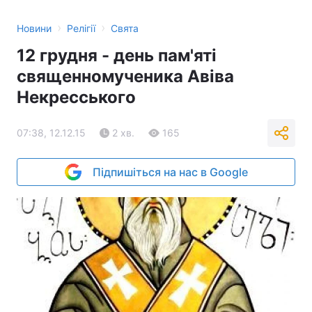
›
›
Новини
Релігії
Свята
12 грудня - день пам'яті
священномученика Авіва
Некресського
07:38, 12.12.15
2 хв.
165
Підпишіться на нас в Google