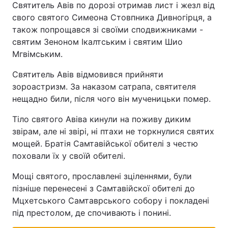
Святитель Авів по дорозі отримав лист і жезл від
свого святого Симеона Стовпника Дивногірця, а
також попрощався зі своїми сподвижниками -
святим Зеноном Ікалтським і святим Шио
Мгвімським.
Святитель Авів відмовився прийняти
зороастризм. За наказом сатрапа, святителя
нещадно били, після чого він мученицьки помер.
Тіло святого Авіва кинули на поживу диким
звірам, але ні звірі, ні птахи не торкнулися святих
мощей. Братія Самтавійської обителі з честю
поховали їх у своїй обителі.
Мощі святого, прославлені зціленнями, були
пізніше перенесені з Самтавійскої обителі до
Мцхетського Самтаврського собору і покладені
під престолом, де спочивають і понині.