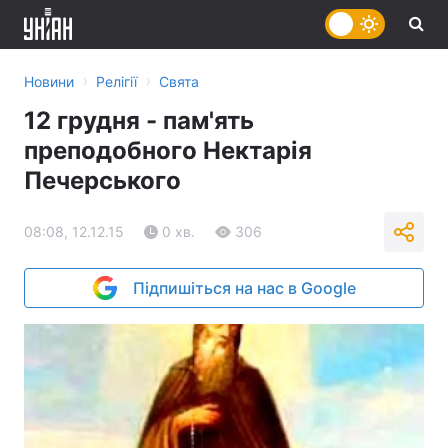
›
›
Новини
Релігії
Свята
12 грудня - пам'ять
преподобного Нектарія
Печерського
08:08, 12.12.15
0 хв.
306
Підпишіться на нас в Google