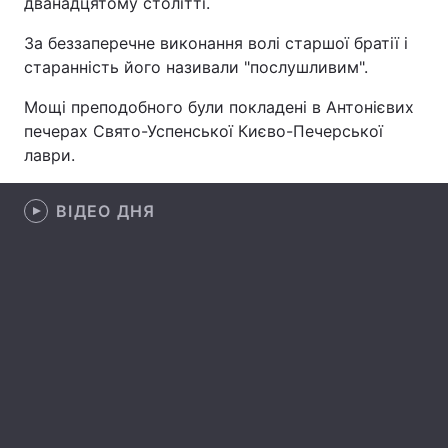
дванадцятому столітті.
За беззаперечне виконання волі старшої братії і
старанність його називали "послушливим".
Головна
Війна
Мощі преподобного були покладені в Антонієвих
печерах Свято-Успенської Києво-Печерської
Україна
Політика
лаври.
Економіка
Світ
ВІДЕО ДНЯ
Спорт
Наука
Техно і зв'язок
Лайт
Зброя
Інциденти
Здоров'я
Туризм
Цікавинки
Погода
Екологія
Регіони