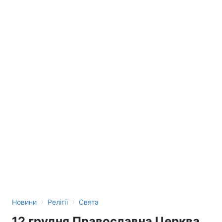
›
›
Новини
Релігії
Свята
12 грудня Православна Церква