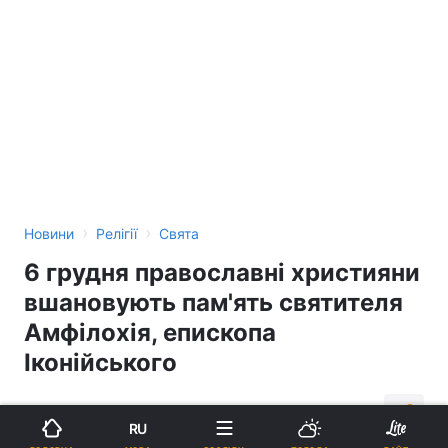
›
›
Новини
Релігії
Свята
6 грудня православні християни
вшановують пам'ять святителя
Амфілохія, епископа
Іконійського
02:38, 06.12.15
1 хв.
392
RU