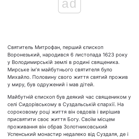
ad
Святитель Митрофан, перший єпископ
Воронезький, народився 6 листопада 1623 року
у Володимирській землі в родині священика.
Мирське ім'я майбутнього святителя було
Михайло. Половину свого життя святий прожив
у миру, був одружений і мав дітей.
Майбутній єпископ був деякий час священиком у
селі Сидорівському в Суздальській єпархії. На
сороковому році життя він овдовів і вирішив
присвятити своє життя Богу. Своїм місцем
проживання він обрав Золотниковський
Успенський монастир недалеко від Суздаля, де і