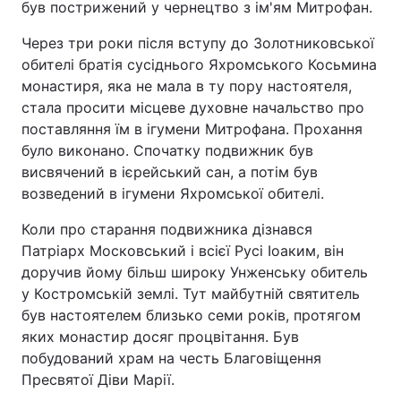
був пострижений у чернецтво з ім'ям Митрофан.
Через три роки після вступу до Золотниковської
обителі братія сусіднього Яхромського Косьмина
монастиря, яка не мала в ту пору настоятеля,
стала просити місцеве духовне начальство про
поставляння їм в ігумени Митрофана. Прохання
було виконано. Спочатку подвижник був
висвячений в ієрейський сан, а потім був
возведений в ігумени Яхромської обителі.
Коли про старання подвижника дізнався
Патріарх Московський і всієї Русі Іоаким, він
доручив йому більш широку Унженську обитель
у Костромській землі. Тут майбутній святитель
був настоятелем близько семи років, протягом
яких монастир досяг процвітання. Був
побудований храм на честь Благовіщення
Пресвятої Діви Марії.