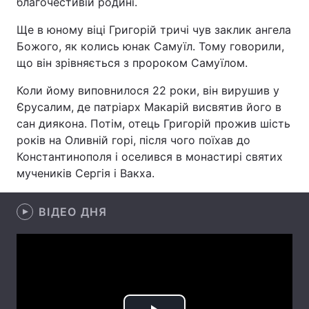
благочестивій родині.
Ще в юному віці Григорій тричі чув заклик ангела
Божого, як колись юнак Самуїл. Тому говорили,
Головна
Війна
що він зрівняється з пророком Самуїлом.
Коли йому виповнилося 22 роки, він вирушив у
Україна
Політика
Єрусалим, де патріарх Макарій висвятив його в
Економіка
Світ
сан диякона. Потім, отець Григорій прожив шість
років на Оливній горі, після чого поїхав до
Спорт
Наука
Константинополя і оселився в монастирі святих
мучеників Сергія і Вакха.
Техно і зв'язок
Лайт
Зброя
ВІДЕО ДНЯ
Інциденти
Здоров'я
Туризм
Цікавинки
Погода
Екологія
Регіони