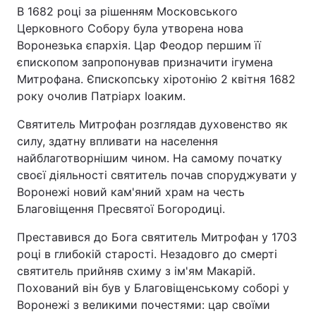
В 1682 році за рішенням Московського
Церковного Собору була утворена нова
Воронезька єпархія. Цар Феодор першим її
єпископом запропонував призначити ігумена
Митрофана. Єпископську хіротонію 2 квітня 1682
року очолив Патріарх Іоаким.
Святитель Митрофан розглядав духовенство як
силу, здатну впливати на населення
найблаготворнішим чином. На самому початку
своєї діяльності святитель почав споруджувати у
Воронежі новий кам'яний храм на честь
Благовіщення Пресвятої Богородиці.
Преставився до Бога святитель Митрофан у 1703
році в глибокій старості. Незадовго до смерті
святитель прийняв схиму з ім'ям Макарій.
Похований він був у Благовіщенському соборі у
Воронежі з великими почестями: цар своїми