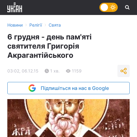
›
›
Новини
Релігії
Свята
6 грудня - день пам'яті
святителя Григорія
Акрагантійського
03:02, 06.12.15
1 хв.
1159
Підпишіться на нас в Google