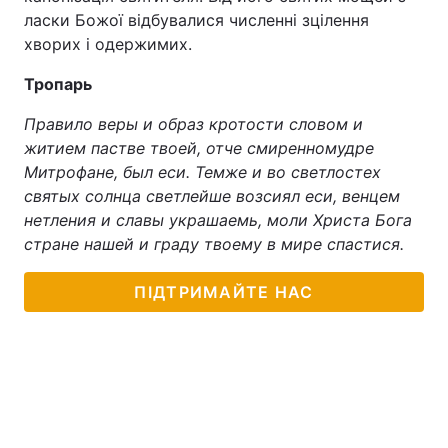
ласки Божої відбувалися численні зцілення
хворих і одержимих.
Тропарь
Правило веры и образ кротости словом и
житием пастве твоей, отче смиренномудре
Митрофане, был еси. Темже и во светлостех
святых солнца светлейше возсиял еси, венцем
нетления и славы украшаемь, моли Христа Бога
стране нашей и граду твоему в мире спастися.
ПІДТРИМАЙТЕ НАС