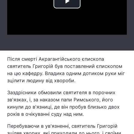
Play
Лонгріди
Video
Відео з Youtube
Статті
Інтерв'ю
Думки
Архів
Вакансії
Після смерті Акрагантійського єпископа
святитель Григорій був поставлений єпископом
Контакти
на цю кафедру. Владика одним дотиком руки міг
зцілити людину від хвороби.
Послуги
Заздрісники обмовили святителя в порочних
зв'язках, і, за наказом папи Римського, його
кинули до в'язниці, де він пробув близько двох
років в очікуванні суду над ним.
Перебуваючи в ув'язненні, святитель Григорій
зціляв хворих, які приходили до нього, і своїми