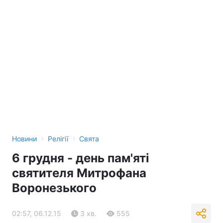
›
›
Новини
Релігії
Свята
6 грудня - день пам'яті
святителя Митрофана
Воронезького
02:57, 06.12.15
3 хв.
555