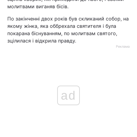
молитвами виганяв бісів.
Тема оформлення
По закінченні двох років був скликаний собор, на
якому жінка, яка оббрехала святителя і була
покарана біснуванням, по молитвам святого,
зцілилася і відкрила правду.
Реклама
ad