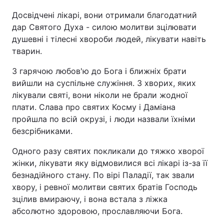
Досвідчені лікарі, вони отримали благодатний
дар Святого Духа - силою молитви зцілювати
душевні і тілесні хвороби людей, лікувати навіть
тварин.
З гарячою любов'ю до Бога і ближніх брати
вийшли на суспільне служіння. З хворих, яких
лікували святі, вони ніколи не брали жодної
плати. Слава про святих Косму і Даміана
пройшла по всій окрузі, і люди назвали їхніми
безсрібниками.
Одного разу святих покликали до тяжко хворої
жінки, лікувати яку відмовилися всі лікарі із-за її
безнадійного стану. По вірі Паладії, так звали
хвору, і ревної молитви святих братів Господь
зцілив вмираючу, і вона встала з ліжка
абсолютно здоровою, прославляючи Бога.