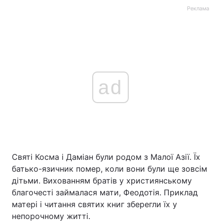
Реклама
ad
Святі Косма і Даміан були родом з Малої Азії. Їх
батько-язичник помер, коли вони були ще зовсім
дітьми. Вихованням братів у християнському
благочесті займалася мати, Феодотія. Приклад
матері і читання святих книг зберегли їх у
непорочному житті.