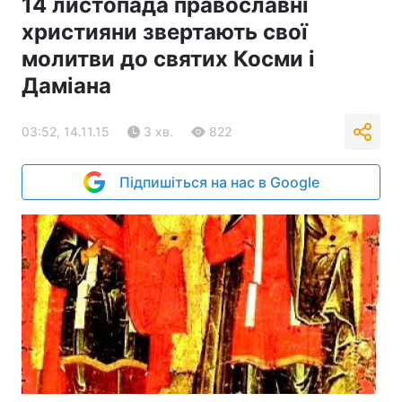
14 листопада православні
християни звертають свої
Тема оформлення
молитви до святих Косми і
Даміана
03:52, 14.11.15
3 хв.
822
Підпишіться на нас в Google