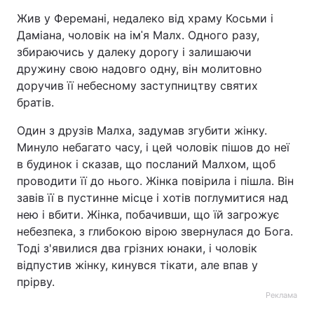
Жив у Феремані, недалеко від храму Косьми і
Даміана, чоловік на імˈя Малх. Одного разу,
збираючись у далеку дорогу і залишаючи
дружину свою надовго одну, він молитовно
доручив її небесному заступництву святих
братів.
Один з друзів Малха, задумав згубити жінку.
Минуло небагато часу, і цей чоловік пішов до неї
в будинок і сказав, що посланий Малхом, щоб
проводити її до нього. Жінка повірила і пішла. Він
завів її в пустинне місце і хотів поглумитися над
нею і вбити. Жінка, побачивши, що їй загрожує
небезпека, з глибокою вірою звернулася до Бога.
Тоді з'явилися два грізних юнаки, і чоловік
відпустив жінку, кинувся тікати, але впав у
прірву.
Реклама