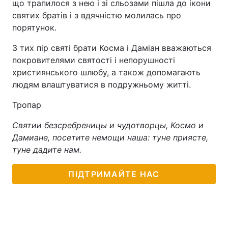
що трапилося з нею і зі сльозами пішла до ікони
святих братів і з вдячністю молилась про
порятунок.
З тих пір святі брати Косма і Даміан вважаються
покровителями святості і непорушності
християнського шлюбу, а також допомагають
людям влаштуватися в подружньому житті.
Тропар
Святии безсребреницы и чудотворцы, Космо и
Дамиане, посетите немощи наша: туне приясте,
туне дадите нам.
ПІДТРИМАЙТЕ НАС