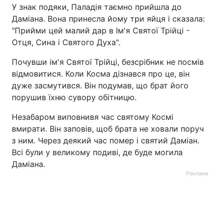
У знак подяки, Паладія таємно прийшла до
Даміана. Вона принесла йому три яйця і сказала:
"Прийми цей малий дар в Ім'я Святої Трійці -
Отця, Сина і Святого Духа".
Почувши ім'я Святої Трійці, безсрібник не посмів
відмовитися. Коли Косма дізнався про це, він
дуже засмутився. Він подумав, що брат його
порушив їхню сувору обітницю.
Незабаром виповнивя час святому Космі
вмирати. Він заповів, щоб брата не ховали поруч
з ним. Через деякий час помер і святий Даміан.
Всі були у великому подиві, де буде могила
Даміана.
Реклама