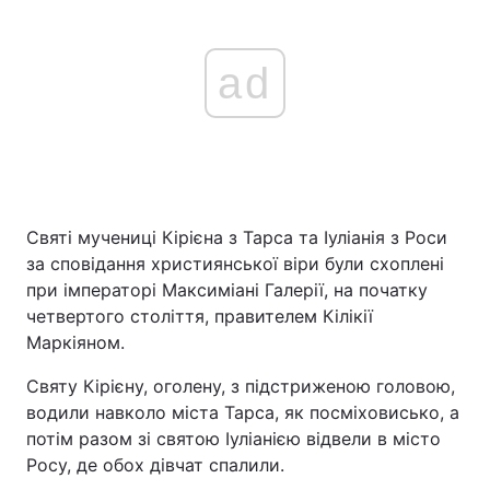
ad
Святі мучениці Кірієна з Тарса та Іуліанія з Роси
за сповідання християнської віри були схоплені
при імператорі Максиміані Галерії, на початку
четвертого століття, правителем Кілікії
Маркіяном.
Святу Кірієну, оголену, з підстриженою головою,
водили навколо міста Тарса, як посміховисько, а
потім разом зі святою Іуліанією відвели в місто
Росу, де обох дівчат спалили.