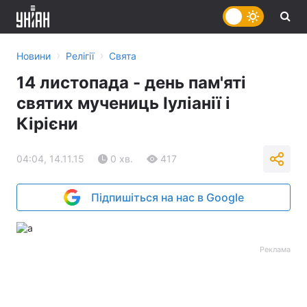
›
›
Новини
Релігії
Свята
14 листопада - день пам'яті
святих мучениць Іуліанії і
Кірієни
04:04, 14.11.15
0 хв.
417
Підпишіться на нас в Google
Реклама