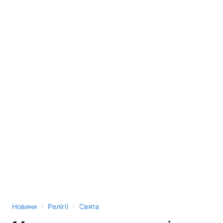
Лонгріди
Відео з Youtube
Статті
Інтерв'ю
Думки
Архів
Вакансії
Контакти
Послуги
›
›
Новини
Релігії
Свята