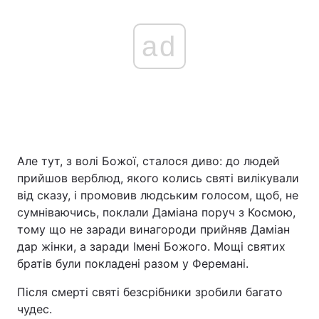
ad
Але тут, з волі Божої, сталося диво: до людей
прийшов верблюд, якого колись святі вилікували
від сказу, і промовив людським голосом, щоб, не
сумніваючись, поклали Даміана поруч з Космою,
тому що не заради винагороди прийняв Даміан
дар жінки, а заради Імені Божого. Мощі святих
братів були покладені разом у Феремані.
Після смерті святі безсрібники зробили багато
чудес.