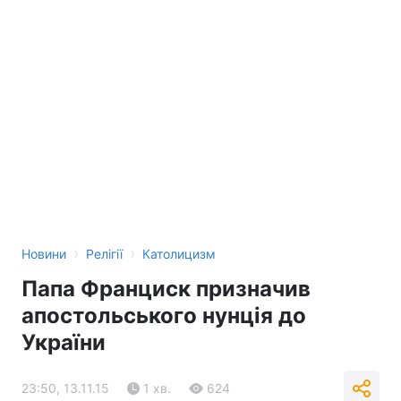
›
›
Новини
Релігії
Католицизм
Папа Франциск призначив
апостольського нунція до
України
23:50, 13.11.15
1 хв.
624