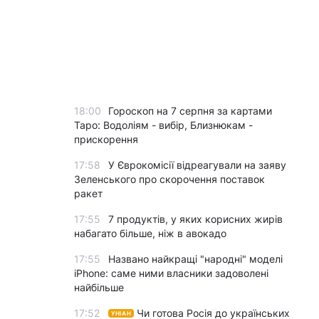
18:00
Гороскоп на 7 серпня за картами
Таро: Водоліям - вибір, Близнюкам -
прискорення
17:58
У Єврокомісії відреагували на заяву
Зеленського про скорочення поставок
ракет
17:55
7 продуктів, у яких корисних жирів
набагато більше, ніж в авокадо
17:55
Названо найкращі "народні" моделі
iPhone: саме ними власники задоволені
найбільше
17:52
Чи готова Росія до українських
УНІАН