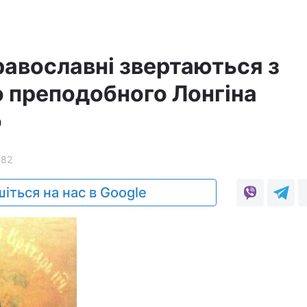
равославні звертаються з
 преподобного Лонгіна
о
382
іться на нас в Google