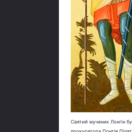
Святий мученик Лонгін бу
прокуратора Понтія Пілата