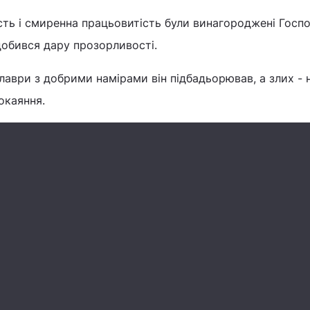
ть і смиренна працьовитість були винагороджені Госп
обився дару прозорливості.
лаври з добрими намірами він підбадьорював, а злих -
окаяння.