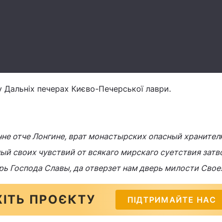
 Дальніх печерах Києво-Печерської лаври.
не отче Лонгине, врат монастырских опасный хранител
ый своих чувствий от всякаго мирскаго суетствия затв
ь Господа Славы, да отверзет нам дверь милости Свое
ІТЬ ПРОЄКТУ
ПІДТРИМАЙТЕ НАС