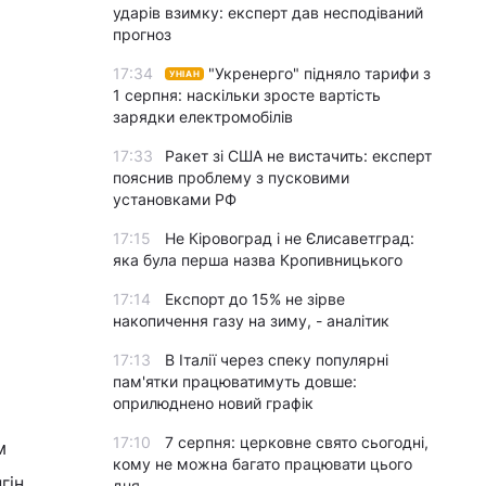
ударів взимку: експерт дав несподіваний
прогноз
17:34
"Укренерго" підняло тарифи з
УНІАН
1 серпня: наскільки зросте вартість
зарядки електромобілів
17:33
Ракет зі США не вистачить: експерт
пояснив проблему з пусковими
установками РФ
17:15
Не Кіровоград і не Єлисаветград:
яка була перша назва Кропивницького
17:14
Експорт до 15% не зірве
накопичення газу на зиму, - аналітик
17:13
В Італії через спеку популярні
пам'ятки працюватимуть довше:
оприлюднено новий графік
17:10
7 серпня: церковне свято сьогодні,
м
кому не можна багато працювати цього
гін,
дня