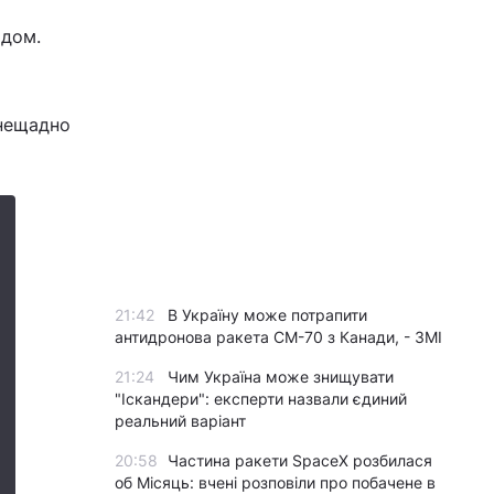
одом.
 нещадно
21:42
В Україну може потрапити
антидронова ракета CM-70 з Канади, - ЗМІ
21:24
Чим Україна може знищувати
"Іскандери": експерти назвали єдиний
реальний варіант
20:58
Частина ракети SpaceX розбилася
об Місяць: вчені розповіли про побачене в