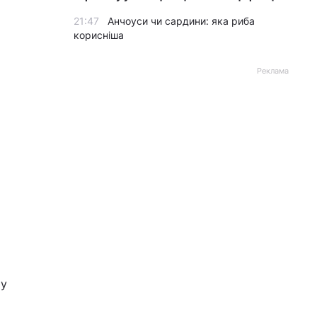
21:47
Анчоуси чи сардини: яка риба
корисніша
Реклама
му