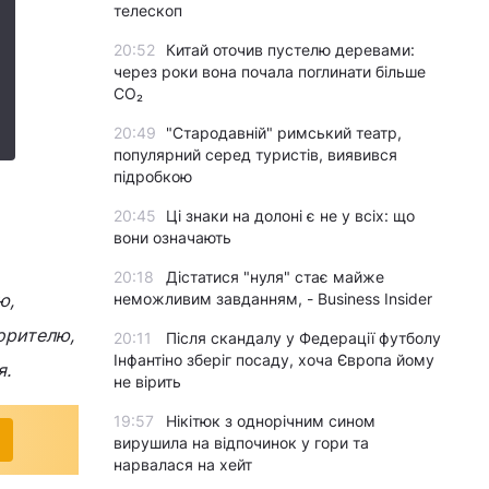
телескоп
20:52
Китай оточив пустелю деревами:
через роки вона почала поглинати більше
CO₂
20:49
"Стародавній" римський театр,
популярний серед туристів, виявився
підробкою
20:45
Ці знаки на долоні є не у всіх: що
вони означають
20:18
Дістатися "нуля" стає майже
ю,
неможливим завданням, - Business Insider
орителю,
20:11
Після скандалу у Федерації футболу
Інфантіно зберіг посаду, хоча Європа йому
я.
не вірить
19:57
Нікітюк з однорічним сином
вирушила на відпочинок у гори та
нарвалася на хейт