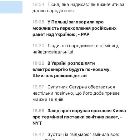
19:54
Пісня, яка надихає: як визначити за
s
датою народження
19:35
У Польщі заговорили про
можливість перехоплення російських
ракет над Україною, - PAP
19:30
Люди, які народилися в ці місяці,
найвідповідальніші
19:22
В Україні розподіляти
електроенергію будуть по-новому:
Шмигаль розкрив деталі
18:57
Супутник Сатурна обертається
настільки повільно, що його доба триває
майже 16 днів
18:56
Захід проігнорував прохання Києва
про термінові поставки зенітних ракет, -
NYT
18:42
Зустріч із "відьмою" змінила все: