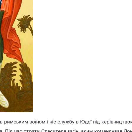
в римським воїном і ніс службу в Юдеї під керівництво
. Під час страти Спасителя загін, яким командував Лон