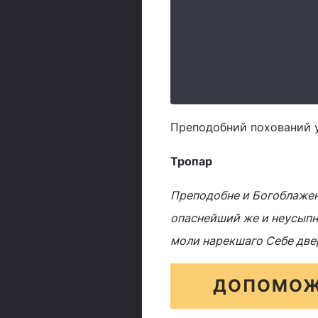
Преподобний похований у
Тропар
Преподобне и Богоблажен
опаснейший же и неусыпн
моли нарекшаго Себе двер
ДОПОМОЖ