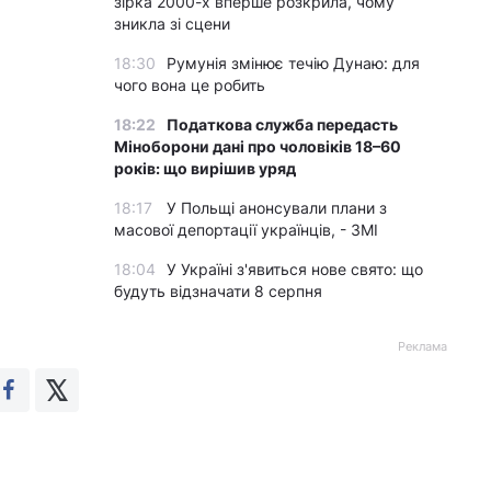
зірка 2000-х вперше розкрила, чому
зникла зі сцени
18:30
Румунія змінює течію Дунаю: для
чого вона це робить
18:22
Податкова служба передасть
Міноборони дані про чоловіків 18–60
років: що вирішив уряд
18:17
У Польщі анонсували плани з
масової депортації українців, - ЗМІ
18:04
У Україні з'явиться нове свято: що
будуть відзначати 8 серпня
Реклама