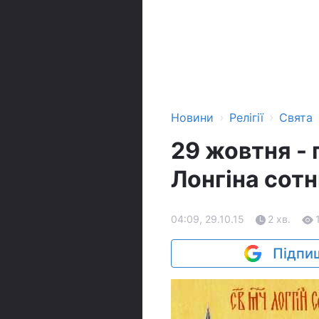
›
›
Новини
Релігії
Свята
29 жовтня - 
Лонгіна сот
04:09, 29.10.15
2 хв.
Підпиш