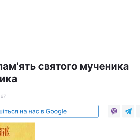
пам'ять святого мученика
ника
167
іться на нас в Google