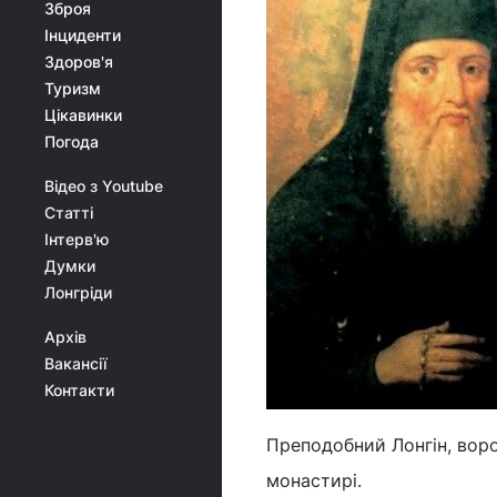
Зброя
Інциденти
Здоров'я
Туризм
Цікавинки
Погода
Відео з Youtube
Статті
Інтерв'ю
Думки
Лонгріди
Архів
Вакансії
Контакти
Преподобний Лонгін, вор
монастирі.