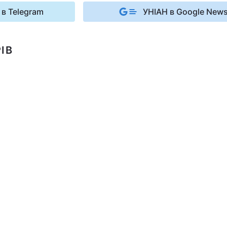
 в Telegram
УНІАН в Google New
ІВ