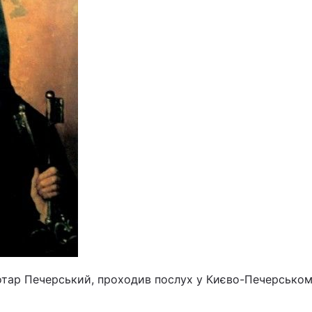
отар Печерський, проходив послух у Києво-Печерсько