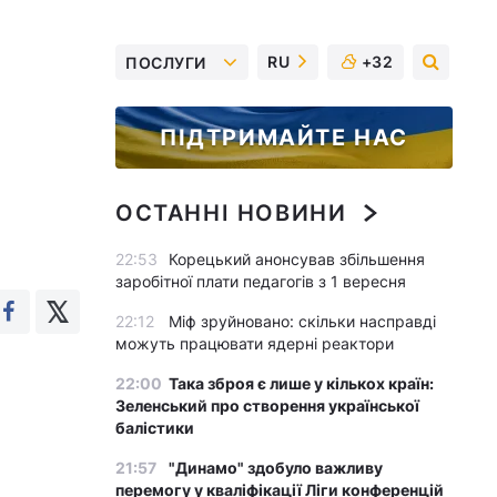
RU
+32
ПОСЛУГИ
ПІДТРИМАЙТЕ НАС
ОСТАННІ НОВИНИ
22:53
Корецький анонсував збільшення
заробітної плати педагогів з 1 вересня
22:12
Міф зруйновано: скільки насправді
можуть працювати ядерні реактори
22:00
Така зброя є лише у кількох країн:
Зеленський про створення української
балістики
21:57
"Динамо" здобуло важливу
перемогу у кваліфікації Ліги конференцій