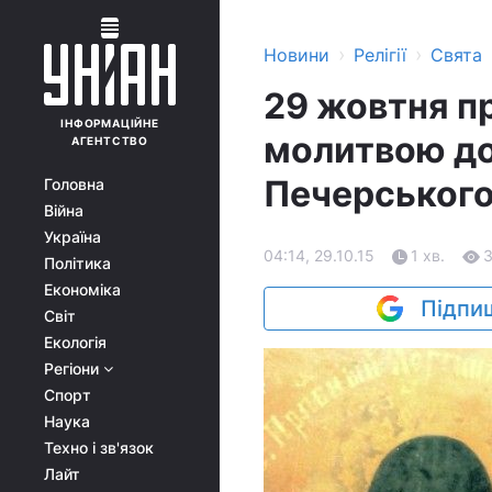
›
›
Новини
Релігії
Свята
29 жовтня п
ІНФОРМАЦІЙНЕ
молитвою до
АГЕНТСТВО
Печерськог
Головна
Війна
Україна
04:14, 29.10.15
1 хв.
Політика
Економіка
Підпиш
Світ
Екологія
Регіони
Спорт
Наука
Техно і зв'язок
Лайт