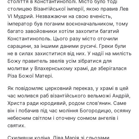
століття в Константинополі. Місто було тоді
столицею Візантійської імперії, якою правив Лев
VI Мудрий. Незважаючи на свою вченість,
імператор був поганим воєноначальником, тому
багато завойовники хотіли захопити багатий
Константинополь. Цього разу місто оточили
сарацини, за іншими даними русичі. Греки були
не в силах захиститися від них. У надії на милість
Божу правитель звелів усім зібратися для
молитви у Влахернському храмі, де зберігалася
Різа Божої Матері.
Як повідомляє церковний переказ, у храмі в цей
час молився раб візантійського вельможі Андрій,
Христа ради юродивий, родом слов'янин. Саме
він і побачив під час моління Богородицю, осяяну
небесним світлом і оточену сонмом ангелів і
святих.
Схиливши коліна, Діва Марія зі сльозами