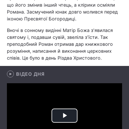
що його змінив інший чтець, а клірики осміяли
Романа. Засмучений юнак довго молився перед
іконою Пресвятої Богородиці.
Головна
Війна
Вночі в сонному видінні Матір Божа з'явилася
святому і, подавши сувій, звеліла з'їсти. Так
Україна
Політика
преподобний Роман отримав дар книжкового
Економіка
Світ
розуміння, написання й виконання церковних
співів. Це було в день Різдва Христового.
Спорт
Наука
ВІДЕО ДНЯ
Техно і зв'язок
Лайт
Зброя
Інциденти
Здоров'я
Туризм
Цікавинки
Погода
Play
Екологія
Регіони