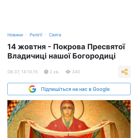
›
›
Новини
Релігії
Свята
14 жовтня - Покрова Пресвятої
Владичиці нашої Богородиці
08:37, 14.10.15
2 хв.
340
Підпишіться на нас в Google