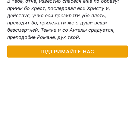
В тебе, отче, известно спасеся еже по образу:
приим бо крест, последовал еси Христу и,
Тема оформлення
действуя, учил еси презирати убо плоть,
преходит бо, прилежати же о души вещи
безсмертней. Темже и со Ангелы срадуется,
преподобне Романе, дух твой.
ПІДТРИМАЙТЕ НАС