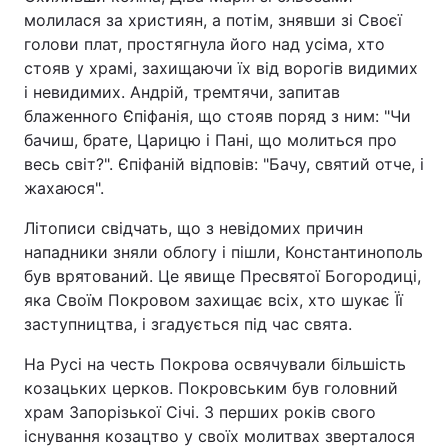
молилася за християн, а потім, знявши зі Своєї
голови плат, простягнула його над усіма, хто
стояв у храмі, захищаючи їх від ворогів видимих
і невидимих. Андрій, тремтячи, запитав
блаженного Єпіфанія, що стояв поряд з ним: "Чи
бачиш, брате, Царицю і Пані, що молиться про
весь світ?". Єпіфаній відповів: "Бачу, святий отче, і
жахаюся".
Літописи свідчать, що з невідомих причин
нападники зняли облогу і пішли, Константинополь
був врятований. Це явище Пресвятої Богородиці,
яка Своїм Покровом захищає всіх, хто шукає Її
заступництва, і згадується під час свята.
На Русі на честь Покрова освячували більшість
козацьких церков. Покровським був головний
храм Запорізької Січі. З перших років свого
існування козацтво у своїх молитвах зверталося