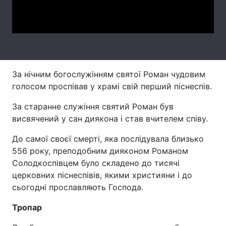
Video
Лонгріди
Відео з Youtube
Статті
Інтерв'ю
Думки
За нічним богослужінням святої Роман чудовим
голосом проспівав у храмі свій перший піснеспів.
Архів
Вакансії
За старанне служіння святий Роман був
Контакти
висвячений у сан диякона і став вчителем співу.
Послуги
До самої своєї смерті, яка послідувала близько
556 року, преподобним дияконом Романом
Солодкоспівцем було складено до тисячі
церковних піснеспівів, якими християни і до
сьогодні прославляють Господа.
Тропар