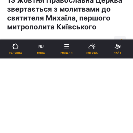
13 жовтня Православна Церква
звертається з молитвами до
святителя Михаїла, першого
митрополита Київського
00:38, 13.10.15
1 хв.
444
RU
МОВА
ГОЛОВНА
РОЗДІЛИ
ПОГОДА
ЛАЙТ
Підпишіться на нас в Google