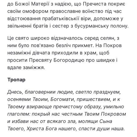
до Божої Матерії з надією, що Пречиста покриє
своїм омофором православне воїнство під час
відстоювання прабатьківськії віри, допоможе у
звільненні братів і сестер з бусурманську полону.
Це свято широко відзначалось серед селян, з
ним було пов'язано безліч прикмет. На Покров
незаміжні дівчата приходили в храм, щоб
просити Пресвяту Богородицю про швидке і
вдале заміжжя.
Тропар
Днесь, благовернии людие, светло празднуем,
осеняеми Твоим, Богомати, пришествием, и к
Твоему взирающе пречистому образу, умильно
глаголем: покрый нас честным Твоим Покровом
и избави нас от всякаго зла, молящи Сына
Твоего, Христа Бога нашего, спасти души наша.