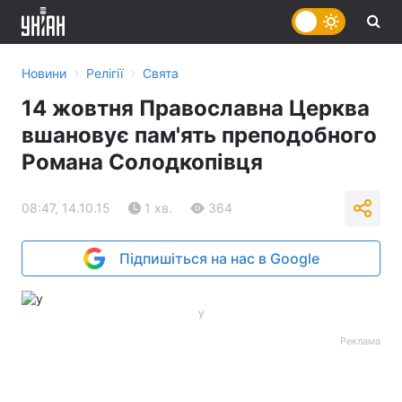
›
›
Новини
Релігії
Свята
14 жовтня Православна Церква
вшановує пам'ять преподобного
Романа Солодкопівця
08:47, 14.10.15
1 хв.
364
Підпишіться на нас в Google
у
Реклама