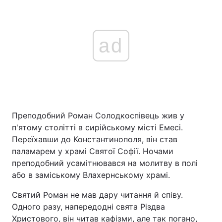
ad
Преподобний Роман Солодкоспівець жив у
п'ятому столітті в сирійському місті Емесі.
Переїхавши до Константинополя, він став
паламарем у храмі Святої Софії. Ночами
преподобний усамітнювався на молитву в полі
або в заміському Влахернському храмі.
Святий Роман не мав дару читання й співу.
Одного разу, напередодні свята Різдва
Христового, він читав кафізми, але так погано,