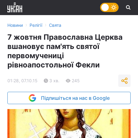
›
›
Новини
Релігії
Свята
7 жовтня Православна Церква
вшановує пам'ять святої
первомучениці
рівноапостольної Фекли
01:28, 07.10.15
3 хв.
245
Підпишіться на нас в Google