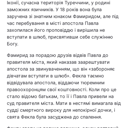
Іконії, сучасна територія Туреччини, у родині
заможних язичників. У 18 років вона була
заручена зі знатним юнаком Фамиридом, але під
час перебування в місті апостола Павла
Головна
Війна
захопилася його проповіддю і вирішила не
вступати в шлюб, присвятивши себе служінню
Україна
Політика
Богу.
Економіка
Світ
Фамирид за порадою друзів відвів Павла до
правителя міста, який наказав заарештувати
Спорт
Наука
апостола за звинуваченням, що він «забороняє
Техно і зв'язок
Лайт
дівчатам вступати в шлюб». Фекла таємно
відвідувала апостола, віддаючи тюремним
Зброя
Інциденти
правоохоронцям свої коштовності. Коли про це
стало відомо батькам, то її і Павла привели на
Здоров'я
Туризм
суд правителя міста. Мати в нестямі вимагала від
судді смертного вироку для непокірної дочки, і
Цікавинки
Погода
свята Фекла була засуджена до спалення.
Екологія
Регіони