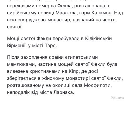
переказами померла Фекла, розташована в
сирійському селищі Маалюла, гори Каламон. Над
нею споруджено монастир, названий на честь
святої.
Мощі святої Фекли перебували в Кілікійській
Вірменії, у місті Тарс.
Після захоплення країни єгипетськими
мамлюками, частина мощей святої Фекли була
вивезена християнами на Кіпр, де досі
зберігається в жіночому монастирі святої Фекли,
розташованому на околиці села Мосфилоти,
неподалік від міста Ларнака.
Реклама