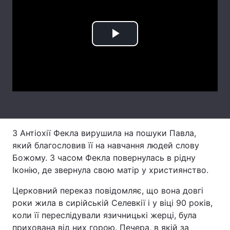
Тема оформлення
Play
Video
З Антіохії Фекла вирушила на пошуки Павла,
який благословив її на навчання людей слову
Божому. З часом Фекла повернулась в рідну
Іконію, де звернула свою матір у християнство.
Церковний переказ повідомляє, що вона довгі
роки жила в сирійській Селевкії і у віці 90 років,
коли її переслідували язичницькі жерці, була
прихована від них горою. Печера, в якій за