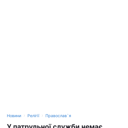
›
›
Новини
Релігії
Православ`я
У патрульної служби немає