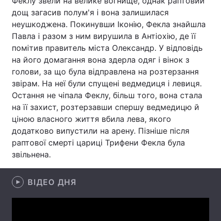
Феклу звели на велике вогнище, однак раптовий
дощ загасив полум'я і вона залишилася
Лонгріди
неушкоджена. Покинувши Іконію, Фекла знайшла
Павла і разом з ним вирушила в Антіохію, де її
Відео з Youtube
Статті
помітив правитель міста Олександр. У відповідь
на його домагання вона здерла одяг і вінок з
Інтерв'ю
Думки
голови, за що була відправлена на розтерзання
звірам. На неї були спущені ведмедиця і левиця.
Архів
Вакансії
Остання не чіпала Феклу, більш того, вона стала
на її захист, розтерзавши спершу ведмедицю й
Контакти
ціною власного життя вбила лева, якого
додатково випустили на арену. Пізніше після
Послуги
раптової смерті цариці Трифени Фекла була
звільнена.
ВІДЕО ДНЯ