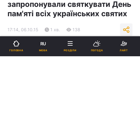
запропонували святкувати День
пам'яті всіх українських святих
17:14, 06.10.15
1 хв.
138
RU
Підпишіться на нас в Google
МОВА
ГОЛОВНА
РОЗДІЛИ
ПОГОДА
ЛАЙТ
Фото segodnya.ua
Реклама
ad