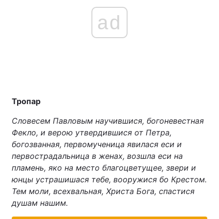
ad
Тропар
Словесем Павловым научившися, богоневестная
Фекло, и верою утвердившися от Петра,
богозванная, первомученица явилася еси и
первострадальница в женах, возшла еси на
пламень, яко на место благоцветущее, звери и
юнцы устрашишася тебе, вооружися бо Крестом.
Тем моли, всехвальная, Христа Бога, спастися
душам нашим.