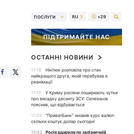
RU
+29
ПОСЛУГИ
ПІДТРИМАЙТЕ НАС
ОСТАННІ НОВИНИ
11:18
Нікітюк розповіла про стан
найкращого друга, який перебував в
реанімації
11:10
У Криму росіяни поширюють чутки
про висадку десанту ЗСУ: Селезньов
пояснив, що відбувається
11:03
"ПриватБанк" оновив курс валют:
скільки коштує долар сьогодні
11:03
Росія вдарила по залізничній