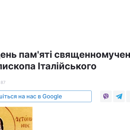
день пам'яті священномуче
пископа Італійського
187
іться на нас в Google