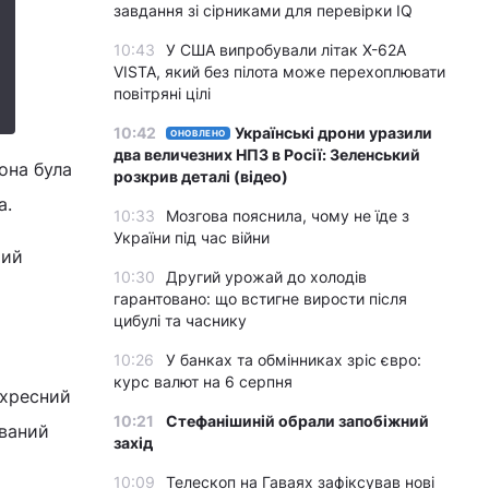
завдання зі сірниками для перевірки IQ
10:43
У США випробували літак X-62A
VISTA, який без пілота може перехоплювати
повітряні цілі
10:42
Українські дрони уразили
ОНОВЛЕНО
два величезних НПЗ в Росії: Зеленський
она була
розкрив деталі (відео)
а.
10:33
Мозгова пояснила, чому не їде з
України під час війни
чий
10:30
Другий урожай до холодів
гарантовано: що встигне вирости після
цибулі та часнику
10:26
У банках та обмінниках зріс євро:
курс валют на 6 серпня
 хресний
10:21
Стефанішиній обрали запобіжний
юваний
захід
10:09
Телескоп на Гаваях зафіксував нові