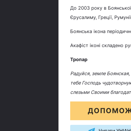
До 2003 року в Боянської 
Єрусалиму, Греції, Румунії
Боянська ікона періодично
Акафіст іконі складено 
Тропар
Радуйся, земле Боянская,
тебе Господь чудотворну
слезьми Своими благодат
ДОПОМОЖ
Читати УНІАН