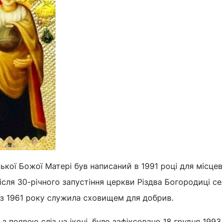
кої Божої Матері був написаний в 1991 році для місце
ісля 30-річного запустіння церкви Різдва Богородиці с
а з 1961 року служила сховищем для добрив.
з появою сліз на іконі, було зафіксовано 18 грудня 1993