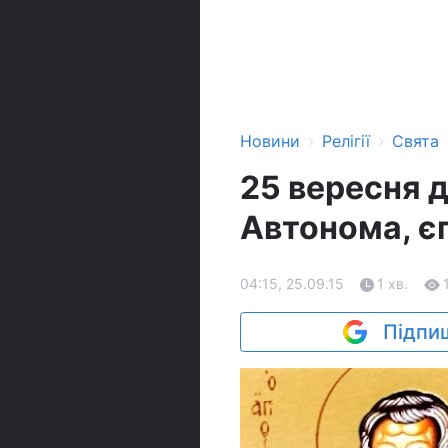
›
›
Новини
Релігії
Свята
25 вересня 
Автонома, є
04:15, 25.09.15
1 хв.
Підпиш