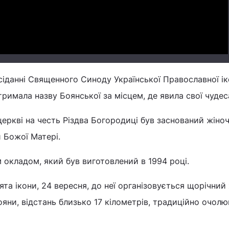
сіданні Священного Синоду Української Православної ік
римала назву Боянської за місцем, де явила свої чудес
церкві на честь Різдва Богородиці був заснований жіно
 Божої Матері.
 окладом, який був виготовлений в 1994 році.
ята ікони, 24 вересня, до неї організовується щорічний
Бояни, відстань близько 17 кілометрів, традиційно очол