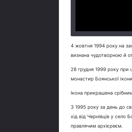
4 жовтня 1994 року на за
визнана чудотворною й от
28 грудня 1999 року при 
монастир Боянської ікони
Ікона прикрашена срібним
З 1995 року за день до св
хід від Чернівців у село 
правлячим архієреєм.