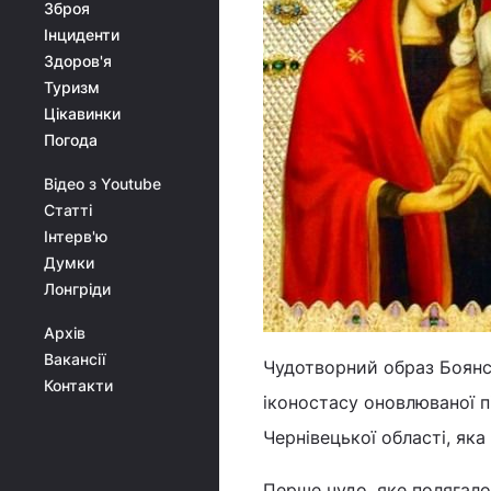
Зброя
Інциденти
Здоров'я
Туризм
Цікавинки
Погода
Відео з Youtube
Статті
Інтерв'ю
Думки
Лонгріди
Архів
Вакансії
Чудотворний образ Боянсь
Контакти
іконостасу оновлюваної п
Чернівецької області, як
Перше чудо, яке полягало 