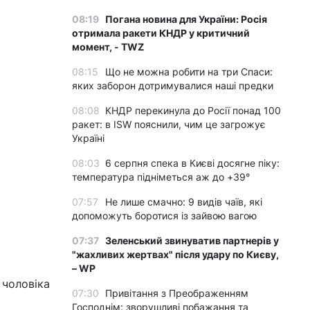
08:19
Погана новина для України: Росія
отримала ракети КНДР у критичний
момент, - TWZ
08:15
Що не можна робити на три Спаси:
яких заборон дотримувалися наші предки
08:08
КНДР перекинула до Росії понад 100
ракет: в ISW пояснили, чим це загрожує
Україні
08:03
6 серпня спека в Києві досягне піку:
температура підніметься аж до +39°
07:57
Не лише смачно: 9 видів чаїв, які
допоможуть боротися із зайвою вагою
07:37
Зеленський звинуватив партнерів у
"жахливих жертвах" після удару по Києву,
– WP
 чоловіка
07:30
Привітання з Преображенням
Господнім: зворушливі побажання та