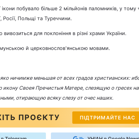
ікони побувало більше 2 мільйонів паломників, у тому 
, Росії, Польщі та Туреччини.
 вивозиться для поклоніння в різні храми України.
румунською й церковнослов'янською мовами.
 яко ничимже меньшая от всех градов христианских: ибо
ю икону Своея Пречистыя Матере, слезящую о гресех н
ными, отирающую всяку слезу от очес наших.
ІТЬ ПРОЄКТУ
ПІДТРИМАЙТЕ НАС
 в Telegram
УНІАН в Google New