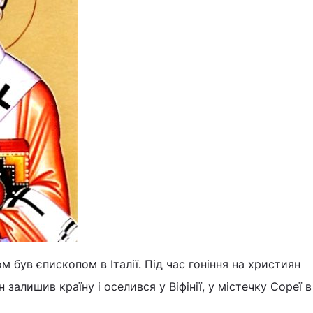
був єпископом в Італії. Під час гоніння на християн
 залишив країну і оселився у Віфінії, у містечку Сореї в