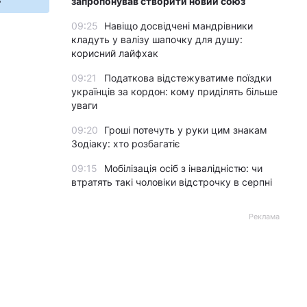
запропонував створити новий союз
09:25
Навіщо досвідчені мандрівники
кладуть у валізу шапочку для душу:
корисний лайфхак
09:21
Податкова відстежуватиме поїздки
українців за кордон: кому приділять більше
уваги
09:20
Гроші потечуть у руки цим знакам
Зодіаку: хто розбагатіє
09:15
Мобілізація осіб з інвалідністю: чи
втратять такі чоловіки відстрочку в серпні
Реклама