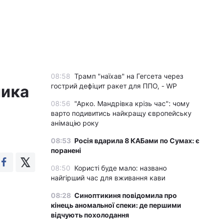
08:58
Трамп "наїхав" на Гегсета через
гострий дефіцит ракет для ППО, - WP
ника
08:56
"Арко. Мандрівка крізь час": чому
варто подивитись найкращу європейську
анімацію року
08:53
Росія вдарила 8 КАБами по Сумах: є
поранені
08:50
Користі буде мало: названо
найгірший час для вживання кави
08:28
Синоптикиня повідомила про
кінець аномальної спеки: де першими
відчують похолодання