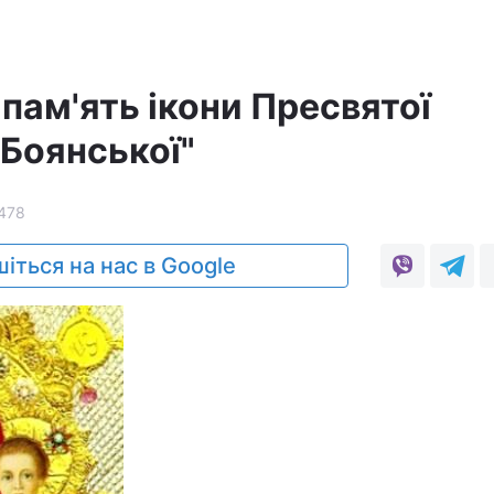
 пам'ять ікони Пресвятої
"Боянської"
478
іться на нас в Google