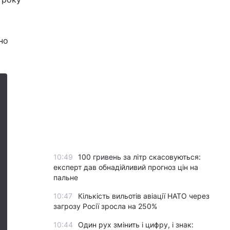
ьно
10:49
100 гривень за літр скасовуються:
експерт дав обнадійливий прогноз цін на
пальне
10:47
Кількість вильотів авіації НАТО через
загрозу Росії зросла на 250%
10:44
Один рух змінить і цифру, і знак: