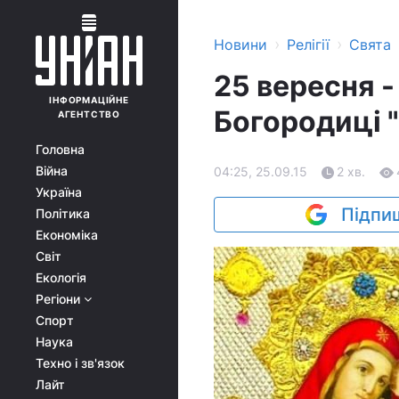
›
›
Новини
Релігії
Свята
25 вересня -
ІНФОРМАЦІЙНЕ
Богородиці 
АГЕНТСТВО
Головна
Війна
04:25, 25.09.15
2 хв.
Україна
Підпиш
Політика
Економіка
Світ
Екологія
Регіони
Спорт
Наука
Техно і зв'язок
Лайт