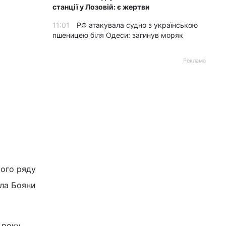
станції у Лозовій: є жертви
11:01
РФ атакувала судно з українською
пшеницею біля Одеси: загинув моряк
Реклама
вого ряду
ела Бояни
 року