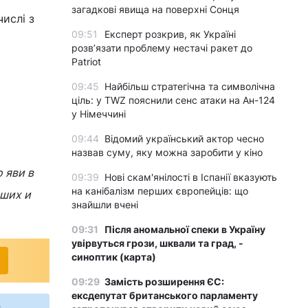
загадкові явища на поверхні Сонця
числі з
09:51
Експерт розкрив, як Україні
розвʼязати проблему нестачі ракет до
Patriot
09:45
Найбільш стратегічна та символічна
ціль: у TWZ пояснили сенс атаки на Ан-124
у Німеччині
09:44
Відомий український актор чесно
назвав суму, яку можна заробити у кіно
 яви в
09:39
Нові скам'янілості в Іспанії вказують
на канібалізм перших європейців: що
аших и
знайшли вчені
09:31
Після аномальної спеки в Україну
увірвуться грози, шквали та град, -
синоптик (карта)
09:29
Замість розширення ЄС:
ексдепутат британського парламенту
s