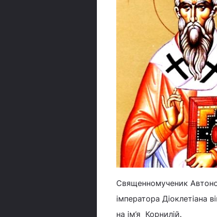
Священномученик Автоном 
імператора Діоклетіана він
на ім’я Корнилій.