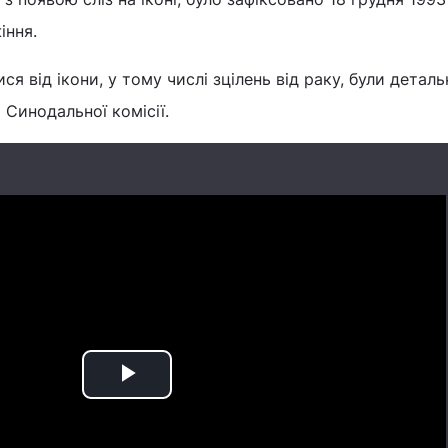
іння.
ися від ікони, у тому числі зцілень від раку, були детал
 Синодальної комісії.
Play
Video