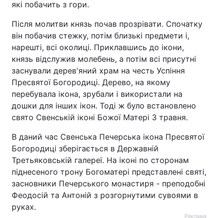
які побачить з гори.
Після молитви князь почав прозрівати. Спочатку
він побачив стежку, потім близькі предмети і,
нарешті, всі околиці. Приклавшись до ікони,
князь відслужив молебень, а потім всі присутні
заснували дерев'яний храм на честь Успіння
Пресвятої Богородиці. Дерево, на якому
перебувала ікона, зрубали і використали на
дошки для інших ікон. Тоді ж було встановлено
свято Свенській іконі Божої Матері 3 травня.
В даний час Свенська Печерська ікона Пресвятої
Богородиці зберігається в Державній
Третьяковській галереї. На іконі по сторонам
піднесеного трону Богоматері представлені святі,
засновники Печерського монастиря - преподобні
Феодосій та Антоній з розгорнутими сувоями в
руках.
Реклама