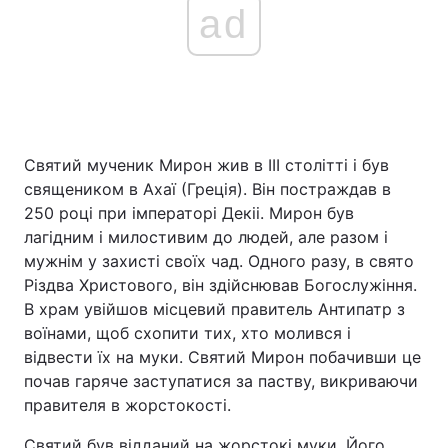
ad
Святий мученик Мирон жив ​​в III столітті і був
священиком в Ахаї (Греція). Він постраждав в
250 році при імператорі Декіі. Мирон був
лагідним і милостивим до людей, але разом і
мужнім у захисті своїх чад. Одного разу, в свято
Різдва Христового, він здійснював Богослужіння.
В храм увійшов місцевий правитель Антипатр з
воїнами, щоб схопити тих, хто молився і
відвести їх на муки. Святий Мирон побачивши це
почав гаряче заступатися за паству, викриваючи
правителя в жорстокості.
Святий був відданий на жорстокі муки. Його