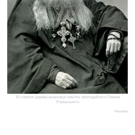
30 серпня Церква вшановує пам'ять преподобного Пімена
Угрешського
Реклама