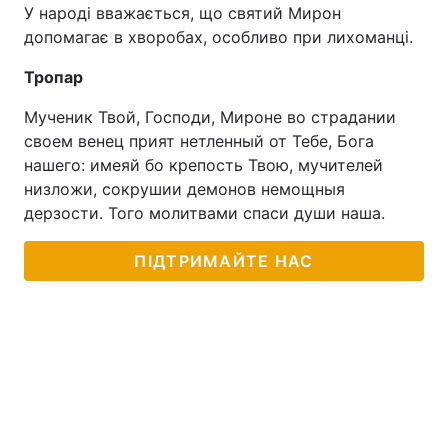
У народі вважається, що святий Мирон
допомагає в хворобах, особливо при лихоманці.
Тропар
Мученик Твой, Господи, Мироне во страдании
своем венец прият нетленный от Тебе, Бога
нашего: имеяй бо крепость Твою, мучителей
низложи, сокрушии демонов немощныя
дерзости. Того молитвами спаси души наша.
ПІДТРИМАЙТЕ НАС