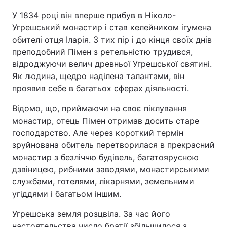
У 1834 році він вперше прибув в Ніколо-
Угрешський монастир і став келейником ігумена
обителі отця Іларія. З тих пір і до кінця своїх днів
преподобний Пімен з ретельністю трудився,
відроджуючи велич древньої Угрешської святині.
Як людина, щедро наділена талантами, він
проявив себе в багатьох сферах діяльності.
Відомо, що, приймаючи на своє піклування
монастир, отець Пімен отримав досить старе
господарство. Але через короткий термін
зруйнована обитель перетворилася в прекрасний
монастир з безліччю будівель, багатоярусною
дзвіницею, рибними заводями, монастирськими
службами, готелями, лікарнями, земельними
угіддями і багатьом іншим.
Угрешська земля розцвіла. За час його
настоятельства число братії збільшилося з