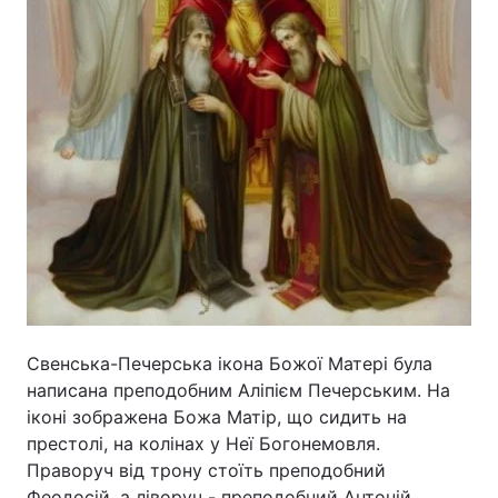
Лонгріди
Відео з Youtube
Статті
Інтерв'ю
Думки
Архів
Вакансії
Контакти
Послуги
Свенська-Печерська ікона Божої Матері була
написана преподобним Аліпієм Печерським. На
іконі зображена Божа Матір, що сидить на
престолі, на колінах у Неї Богонемовля.
Праворуч від трону стоїть преподобний
Феодосій, а ліворуч - преподобний Антоній