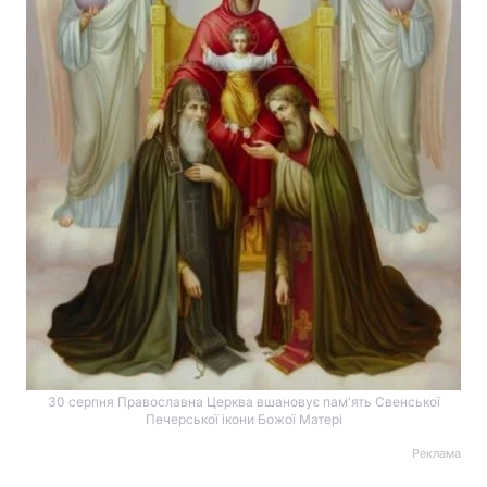
30 серпня Православна Церква вшановує пам'ять Свенської
Печерської ікони Божої Матері
Реклама