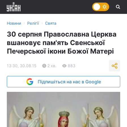
›
›
Новини
Релігії
Свята
30 серпня Православна Церква
вшановує пам'ять Свенської
Печерської ікони Божої Матері
13:30, 30.08.15
2 хв.
883
Підпишіться на нас в Google