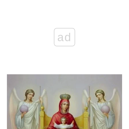
Головна
Війна
ad
Україна
Політика
Економіка
Світ
Спорт
Наука
Техно і зв'язок
Лайт
Зброя
Інциденти
Здоров'я
Туризм
Цікавинки
Погода
Екологія
Регіони