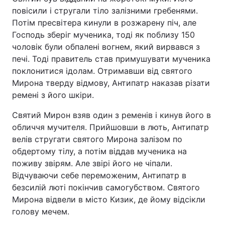
повісили і стругали тіло залізними гребенями.
Потім пресвітера кинули в розжарену піч, але
Господь зберіг мученика, тоді як поблизу 150
чоловік були обпалені вогнем, який вирвався з
печі. Тоді правитель став примушувати мученика
поклонитися ідолам. Отримавши від святого
Мирона тверду відмову, Антипатр наказав різати
ремені з його шкіри.
Святий Мирон взяв один з ременів і кинув його в
обличчя мучителя. Прийшовши в лють, Антипатр
велів стругати святого Мирона залізом по
обдертому тілу, а потім віддав мученика на
поживу звірям. Але звірі його не чіпали.
Відчуваючи себе переможеним, Антипатр в
безсилій люті покінчив самогубством. Святого
Мирона відвели в місто Кизик, де йому відсікли
голову мечем.