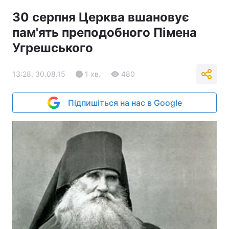
30 серпня Церква вшановує
пам'ять преподобного Пімена
Угрешського
13:28, 30.08.15
1 хв.
480
Підпишіться на нас в Google