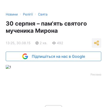
›
›
Новини
Релігії
Свята
30 серпня – пам'ять святого
мученика Мирона
13:25, 30.08.15
2 хв.
492
Підпишіться на нас в Google
Реклама