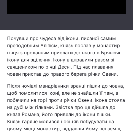
Video
Почувши про чудеса від ікони, писаної самим
преподобним Аліпієм, князь послав у монастир
гінця з проханням прислати до нього в Брянськ
ікону для зцілення. Ікону відправили разом зі
священиком по річці Десні. Під час плавання
човен пристав до правого берега річки Свени.
Після ночівлі мандрівники вранці пішли до човна,
щоб помолитися іконі, але не знайшли її там, а
побачили на горі проти річки Свени. Ікона стояла
на дубі між гілками. Звістка про це дійшла до
князя Романа; його привели до ікони пішки.
Князь гаряче молився і обіцяв побудувати на
цьому місці монастир, віддавши йому всі землі,