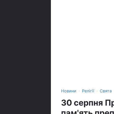
›
›
Новини
Релігії
Свята
30 серпня П
пам'ять пре