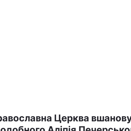
равославна Церква вшанов
подобного Аліпія Печерсько