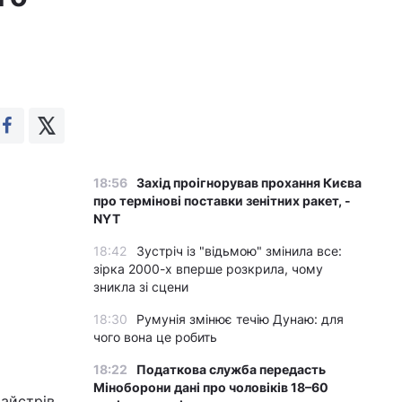
18:56
Захід проігнорував прохання Києва
про термінові поставки зенітних ракет, -
NYT
18:42
Зустріч із "відьмою" змінила все:
зірка 2000-х вперше розкрила, чому
зникла зі сцени
18:30
Румунія змінює течію Дунаю: для
чого вона це робить
18:22
Податкова служба передасть
Міноборони дані про чоловіків 18–60
айстрів.