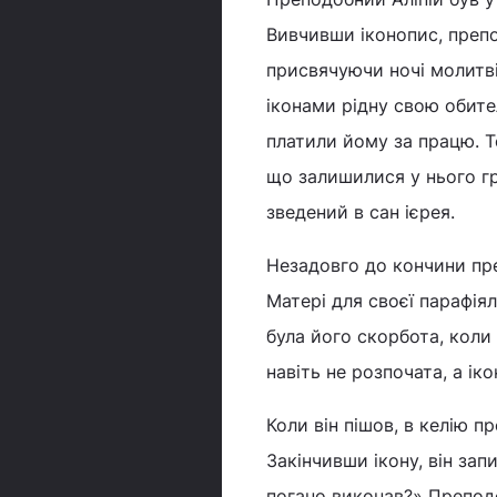
Вивчивши іконопис, препо
присвячуючи ночі молитві
іконами рідну свою обител
платили йому за працю. То
що залишилися у нього гр
зведений в сан ієрея.
Незадовго до кончини пре
Матері для своєї парафіял
була його скорбота, коли
навіть не розпочата, а ік
Коли він пішов, в келію 
Закінчивши ікону, він за
погано виконав?» Преподо