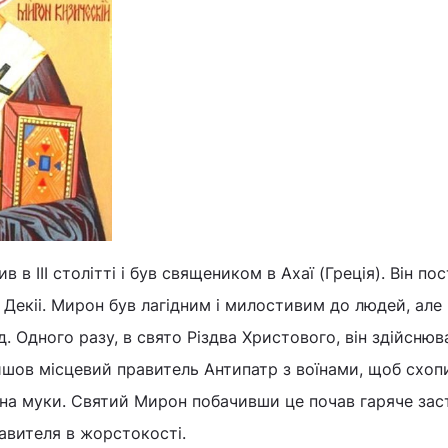
​​в III столітті і був священиком в Ахаї (Греція). Він п
 Декіі. Мирон був лагідним і милостивим до людей, але 
д. Одного разу, в свято Різдва Христового, він здійснюв
йшов місцевий правитель Антипатр з воїнами, щоб схоп
х на муки. Святий Мирон побачивши це почав гаряче зас
авителя в жорстокості.