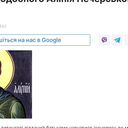
442
іться на нас в Google
 дитинстві відданий батьками навчатися іконопису до м