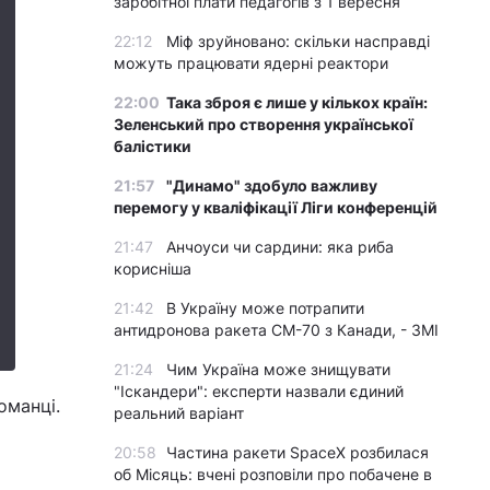
заробітної плати педагогів з 1 вересня
22:12
Міф зруйновано: скільки насправді
можуть працювати ядерні реактори
22:00
Така зброя є лише у кількох країн:
Зеленський про створення української
балістики
21:57
"Динамо" здобуло важливу
перемогу у кваліфікації Ліги конференцій
21:47
Анчоуси чи сардини: яка риба
корисніша
21:42
В Україну може потрапити
антидронова ракета CM-70 з Канади, - ЗМІ
21:24
Чим Україна може знищувати
"Іскандери": експерти назвали єдиний
оманці.
реальний варіант
20:58
Частина ракети SpaceX розбилася
об Місяць: вчені розповіли про побачене в