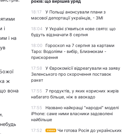
років: що вирішив уряд
18:17
У Польщі анонсували плани з
масової депортації українців, - ЗМІ
вятими
и і
18:04
У Україні з'явиться нове свято: що
будуть відзначати 8 серпня
им і на
18:00
Гороскоп на 7 серпня за картами
був
Таро: Водоліям - вибір, Близнюкам -
прискорення
17:58
У Єврокомісії відреагували на заяву
 Божої
Зеленського про скорочення поставок
ракет
Яка ж
 що вона
17:55
7 продуктів, у яких корисних жирів
набагато більше, ніж в авокадо
17:55
Названо найкращі "народні" моделі
iPhone: саме ними власники задоволені
и.
найбільше
-небудь
17:52
Чи готова Росія до українських
УНІАН
ь