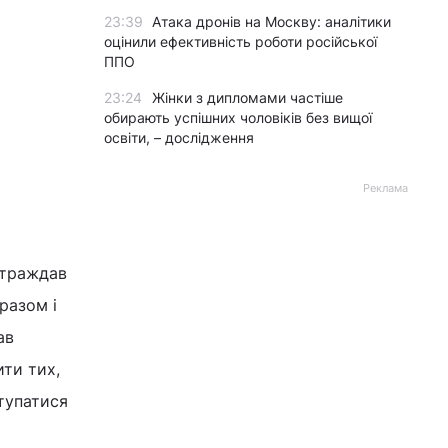
23:39
Атака дронів на Москву: аналітики
оцінили ефективність роботи російської
ППО
23:24
Жінки з дипломами частіше
обирають успішних чоловіків без вищої
освіти, – дослідження
Реклама
остраждав
разом і
ав
ити тих,
тупатися