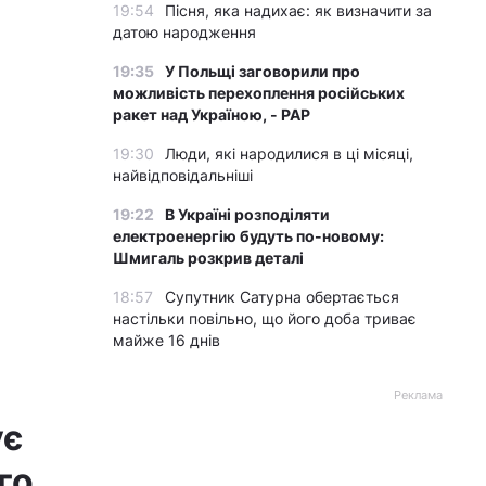
19:54
Пісня, яка надихає: як визначити за
датою народження
19:35
У Польщі заговорили про
можливість перехоплення російських
ракет над Україною, - PAP
19:30
Люди, які народилися в ці місяці,
найвідповідальніші
19:22
В Україні розподіляти
електроенергію будуть по-новому:
Шмигаль розкрив деталі
18:57
Супутник Сатурна обертається
настільки повільно, що його доба триває
майже 16 днів
Реклама
ує
го