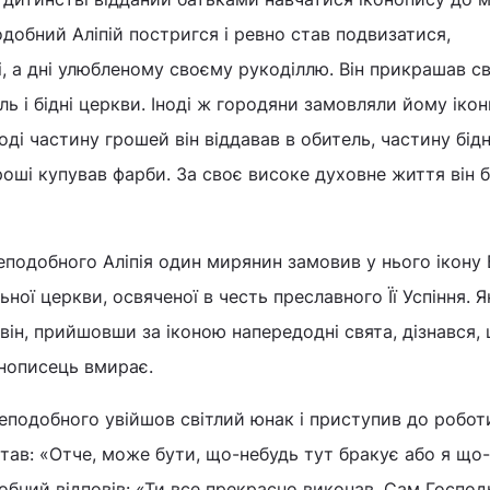
добний Аліпій постригся і ревно став подвизатися,
, а дні улюбленому своєму рукоділлю. Він прикрашав с
ь і бідні церкви. Іноді ж городяни замовляли йому ікон
ді частину грошей він віддавав в обитель, частину бідн
оші купував фарби. За своє високе духовне життя він 
подобного Аліпія один мирянин замовив у нього ікону
ьної церкви, освяченої в честь преславного Її Успіння. 
 він, прийшовши за іконою напередодні свята, дізнався,
онописець вмирає.
преподобного увійшов світлий юнак і приступив до робот
питав: «Отче, може бути, що-небудь тут бракує або я що
бний відповів: «Ти все прекрасно виконав. Сам Господ