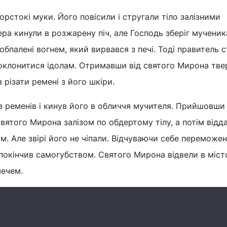
орстокі муки. Його повісили і стругали тіло залізними
ра кинули в розжарену піч, але Господь зберіг мученика
обпалені вогнем, який вирвався з печі. Тоді правитель 
клонитися ідолам. Отримавши від святого Мирона тве
 різати ремені з його шкіри.
 ременів і кинув його в обличчя мучителя. Прийшовши 
святого Мирона залізом по обдертому тілу, а потім відд
м. Але звірі його не чіпали. Відчуваючи себе переможе
 покінчив самогубством. Святого Мирона відвели в міст
мечем.