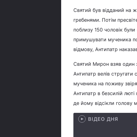
Святий був відданий на ж
гребенями. Потім пресвіте
поблизу 150 чоловік були 
примушувати мученика по
відмову, Антипатр наказав
Святий Мирон взяв один з
Антипатр велів стругати 
мученика на поживу звіря
Антипатр в безсилій люті
де йому відсікли голову 
ВІДЕО ДНЯ