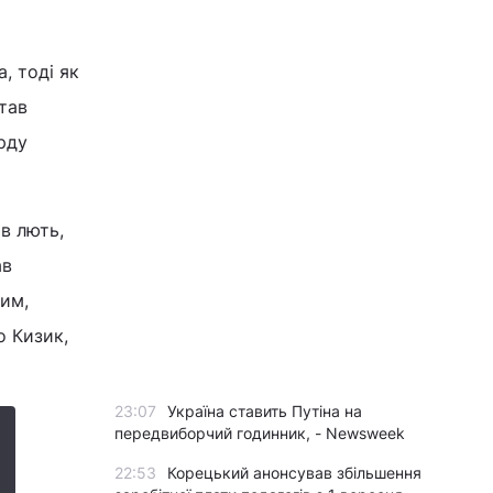
, тоді як
став
рду
в лють,
ав
ним,
о Кизик,
23:07
Україна ставить Путіна на
передвиборчий годинник, - Newsweek
22:53
Корецький анонсував збільшення