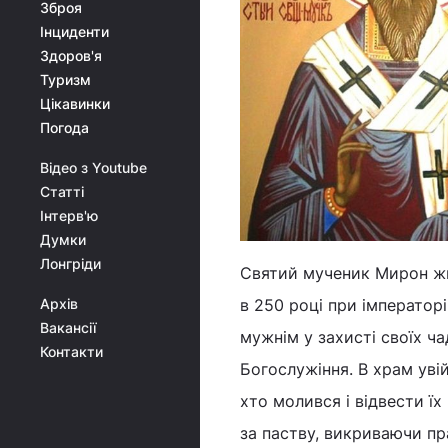
Зброя
Інциденти
Здоров'я
Туризм
Цікавинки
Погода
Відео з Youtube
Статті
Інтерв'ю
Думки
Лонгріди
Святий мученик Мирон жив 
Архів
в 250 році при імператорі
Вакансії
мужнім у захисті своїх ча
Контакти
Богослужіння. В храм уві
хто молився і відвести ї
за паству, викриваючи пр