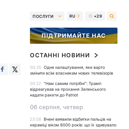
RU
+29
ПОСЛУГИ
ПІДТРИМАЙТЕ НАС
ОСТАННІ НОВИНИ
00:25
Одне налаштування, яке варто
змінити всім власникам нових телевізорів
00:22
"Нам самим потрібні": Трамп
відреагував на прохання Зеленського
надати ракети до Patriot
06 серпня, четвер
23:58
Вчені виявили відбитки пальців на
кераміці віком 8000 років: що їх здивувало