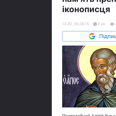
іконописця
13:20, 30.08.15
2 хв.
Підпиш
Преподобний Аліпій був у