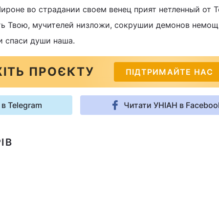
ироне во страдании своем венец прият нетленный от Т
ть Твою, мучителей низложи, сокрушии демонов немо
и спаси души наша.
ІТЬ ПРОЄКТУ
ПІДТРИМАЙТЕ НАС
 в Telegram
Читати УНІАН в Faceboo
ІВ