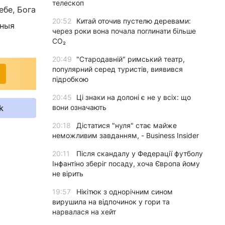
телескоп
ебе, Бога
20:52
Китай оточив пустелю деревами:
щныя
через роки вона почала поглинати більше
CO₂
20:49
"Стародавній" римський театр,
популярний серед туристів, виявився
підробкою
20:45
Ці знаки на долоні є не у всіх: що
k
вони означають
20:18
Дістатися "нуля" стає майже
неможливим завданням, - Business Insider
20:11
Після скандалу у Федерації футболу
Інфантіно зберіг посаду, хоча Європа йому
не вірить
19:57
Нікітюк з однорічним сином
вирушила на відпочинок у гори та
нарвалася на хейт