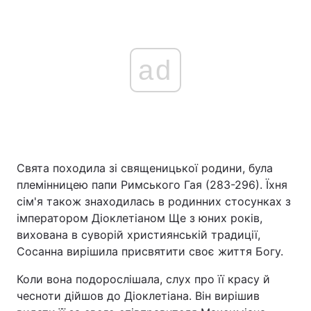
ad
Свята походила зі священицької родини, була
племінницею папи Римського Гая (283-296). Їхня
сім'я також знаходилась в родинних стосунках з
імператором Діоклетіаном Ще з юних років,
вихована в суворій християнській традиції,
Сосанна вирішила присвятити своє життя Богу.
Коли вона подорослішала, слух про її красу й
чесноти дійшов до Діоклетіана. Він вирішив