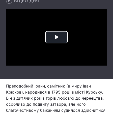
ВІДЕО ДНЯ
Лонгріди
Відео з Youtube
Статті
Інтерв'ю
Думки
Play
Архів
Вакансії
Video
Контакти
Послуги
Преподобний Іоанн, самітник (в миру Іван
Крюков), народився в 1795 році в місті Курську.
Він з дитячих років горів любов'ю до чернецтва,
особливо до подвигу затвора, але його
благочестивому бажанням судилося здійснитися