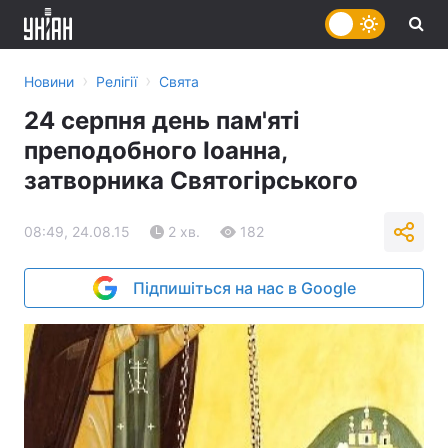
›
›
Новини
Релігії
Свята
24 серпня день пам'яті
преподобного Іоанна,
затворника Святогірського
08:49, 24.08.15
2 хв.
182
Підпишіться на нас в Google