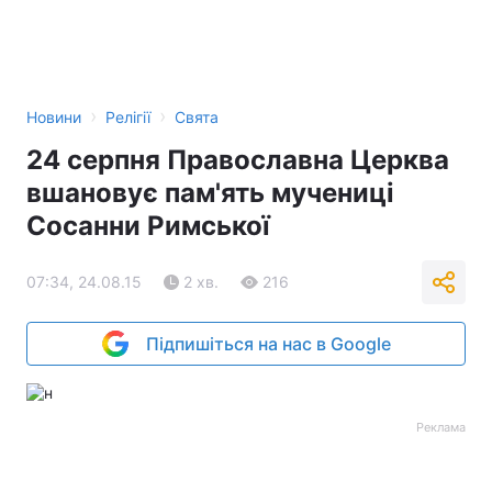
›
›
Новини
Релігії
Свята
24 серпня Православна Церква
вшановує пам'ять мучениці
Сосанни Римської
07:34, 24.08.15
2 хв.
216
Підпишіться на нас в Google
Реклама