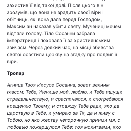
захистив її від такої долі. Після цього він
зрозумів, що вона не зрадить своєї віри і
обітниць, які вона дала перед Господом,
Максиміан наказав убити святу. Мучениці мечем
відтяли голову. Тіло Сосанни забрала
імператриця і поховала її за християнським
звичаєм. Через деякий час, на місці вбивства
святої освятили церкву на згадку про подвиг її
віри.
Тропар
Агница Твоя Иисусе Сосанна, зовет велиим
гласом: Тебе, Женише мой, люблю, и Тебе ищущи
страдальчествую, и сраспинаюся, и спогребаюся
крещению Твоему, и стражду Тебе ради, яко да
царствую в Тебе, и умираю за Тя, да и живу с
Тобою, но яко жертву непорочную приими мя, с
любовью пожершуюся Тебе: тоя молитвами, яко