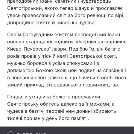
преподобний Іоанн, самітник і чудотворець
Святогірський, якого тепер шанує й прославляє
увесь православний світ за його ревнощі по вірі,
добродійне життя й численні чудеса.
Головна
Війна
Своїм богоугодним життям преподобний Іоанн
Україна
Політика
оновив стародавні подвиги печерних затворників
Києво-Печерської лаври. Подібно їм, він багато
Економіка
Світ
років провів у тісній келії Святогірської скелі,
мужньо боровся з усіма спокусами і з
Спорт
Наука
допомогою Божою скоїв цей подвиг на спасіння і
в повчання своїх ближніх, що бачили в особі його
Техно і зв'язок
Лайт
живий приклад стародавнього подвижництва.
Зброя
Інциденти
Подвиги угодника Божого прославили
Святогірську обитель далеко за її межами, а
Здоров'я
Туризм
чудеса в безлічі творені ним донині збирають
тисячі прочан у день його пам'яті.
Цікавинки
Погода
Екологія
Регіони