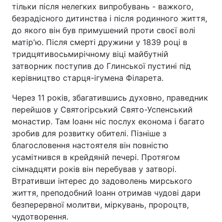
тільки після нелегких випробувань - важкого,
Тема оформлення
безрадісного дитинства і після родинного життя,
до якого він був примушений проти своєї волі
матір'ю. Після смерті дружини у 1839 році в
тридцятивосьмирічному віці майбутній
затворник поступив до Глинської пустині під
керівництво старця-ігумена Філарета.
Через 11 років, збагатившись духовно, праведник
перейшов у Святогірський Свято-Успенський
монастир. Там Іоанн ніс послух економа і багато
зробив для розвитку обителі. Пізніше з
благословення настоятеля він повністю
усамітнився в крейдяній печері. Протягом
сімнадцяти років він перебував у затворі.
Втративши інтерес до задоволень мирського
життя, преподобний Іоанн отримав чудові дари
безперервної молитви, міркувань, пророцтв,
чудотворення.