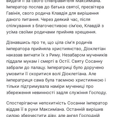
видати її за свого співправителя Максиміана.
Імператор послав до батька святої, пресвітера
Гавінія, свого родича Клавдія для вирішення
даного питання. Через деякий час, після
спілкування з благочестивою сім'єю, Клавдій з
усіма своїми родичами прийняв хрещення.
Дізнавшись про те, що ціла сім'я родичів
імператора прийняла християнство, Діоклетіан
наказав вигнати їх з Риму. Незабаром мучеників
піддали мукам і смерті в Остії. Святу Сосанну
забрали до палацу. Імператриці було доручено
умовити її скоритися волі Діоклетіана. Але
імператриця сама була таємною християнкою і
тільки підтримувала наміри мучениці про
збереження невинності задля служіння Господу.
Спостерігаючи непохитність Сосанни імператор
віддав її в руки Максиміана. Останній вирішив
силою збезчестити діву, але ангел Господній