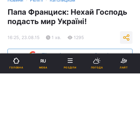
Папа Франциск: Нехай Господь
подасть мир Україні!
16:25, 23.08.15
1 хв.
1295
Підпишіться на нас в Google
RU
МОВА
ГОЛОВНА
РОЗДІЛИ
ПОГОДА
ЛАЙТ
Реклама
ad