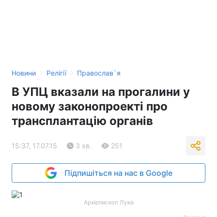
›
›
Новини
Релігії
Православ`я
В УПЦ вказали на прогалини у
новому законопроекті про
трансплантацію органів
15:37, 17.07.15
3 хв.
251
Підпишіться на нас в Google
Архієпископ Лука