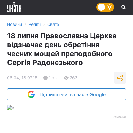
›
›
Новини
Релігії
Свята
18 липня Православна Церква
відзначає день обретіння
чесних мощей преподобного
Сергія Радонезького
08:34, 18.07.15
1 хв.
263
Підпишіться на нас в Google
Реклама