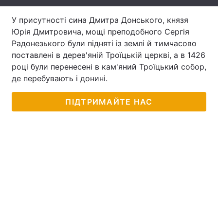
Лонгріди
У присутності сина Дмитра Донського, князя
Юрія Дмитровича, мощі преподобного Сергія
Радонезького були підняті із землі й тимчасово
Відео з Youtube
Статті
поставлені в дерев'яній Троїцькій церкві, а в 1426
році були перенесені в кам'яний Троїцький собор,
Інтерв'ю
Думки
де перебувають і донині.
Архів
Вакансії
ПІДТРИМАЙТЕ НАС
Контакти
Послуги