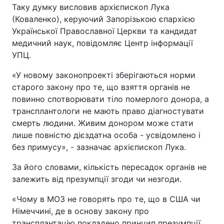
Таку думку висловив архієпископ Лука
(Коваленко), керуючий Запорізькою єпархією
Української Православної Церкви та кандидат
медичний наук, повідомляє Центр інформації
УПЦ.
«У новому законопроекті зберігаються норми
старого закону про те, що взяття органів не
повинно спотворювати тіло померлого донора, а
трансплантологи не мають право діагностувати
смерть людини. Живим донором може стати
лише повністю дієздатна особа - усвідомлено і
без примусу», - зазначає архієпископ Лука.
За його словами, кількість пересадок органів не
залежить від презумпції згоди чи незгоди.
«Чому в МОЗ не говорять про те, що в США чи
Німеччині, де в основу закону про
трансплантацію покладено принцип презумпції