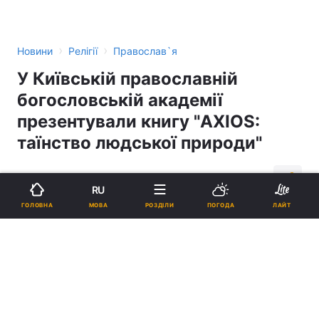
›
›
Новини
Релігії
Православ`я
У Київській православній
богословській академії
презентували книгу "AXIOS:
таїнство людської природи"
13:44, 17.07.15
2 хв.
155
RU
МОВА
ГОЛОВНА
РОЗДІЛИ
ПОГОДА
ЛАЙТ
Підпишіться на нас в Google
У Київській православній богословській академії презентували
книгу "AXIOS: таїнство людської природи"
Реклама