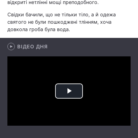
відкриті нетлінні мощі преподобного.
Свідки бачили, що не тільки тіло, а й одежа
святого не були пошкоджені тлінням, хоча
Головна
Війна
довкола гроба була вода.
Україна
Політика
ВІДЕО ДНЯ
Економіка
Світ
Спорт
Наука
Техно і зв'язок
Лайт
Зброя
Інциденти
Play
Здоров'я
Туризм
Video
Цікавинки
Погода
Екологія
Регіони