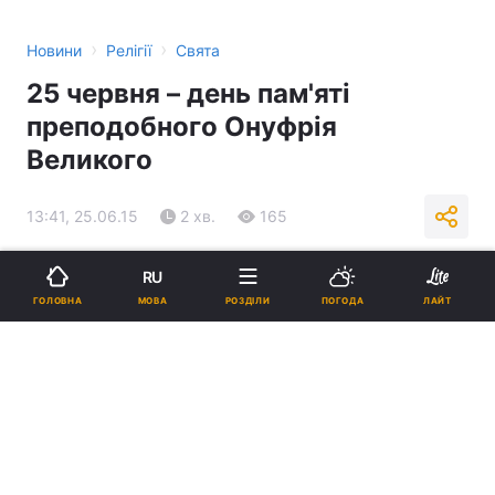
›
›
Новини
Релігії
Свята
25 червня – день пам'яті
преподобного Онуфрія
Великого
13:41, 25.06.15
2 хв.
165
Підпишіться на нас в Google
RU
МОВА
ГОЛОВНА
РОЗДІЛИ
ПОГОДА
ЛАЙТ
Реклама