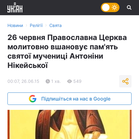
›
›
Новини
Релігії
Свята
26 червня Православна Церква
молитовно вшановує пам'ять
святої мучениці Антоніни
Нікейської
00:07, 26.06.15
1 хв.
549
Підпишіться на нас в Google