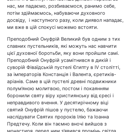
нас, ми падаємо, розбиваємося, ранимо себе,
потім здіймаємось, набуваючи духовного
досвіду, і наступного разу, коли диявол нападає,
ми вже в цій спокусі можемо встояти.
Преподобний Онуфрій Великий був одним з тих
славних пустельників, які можуть нас навчити
цієї духовної боротьби, яку вони пройшли самі.
Преподобний Онуфрій усамітнився в дикій і
суворій Фіваїдській пустелі Єгипту в IV столітті,
за імператорів Констанція і Валента, єретиків-
аріанів. Саме в цій пустелі древні подвижники
полум’яною молитвою, постом і покаянням
боронили святу віру християнську від єресі і
неправдивого вчення. У десятирічному віці
святий Онуфрій пішов у пустелю, бажаючи
наслідувати Святих пророків Ілію та Іоанна
Предтечу. Коли він таємно вночі вийшов з
монастиря, перед ним з’явився промінь світла,