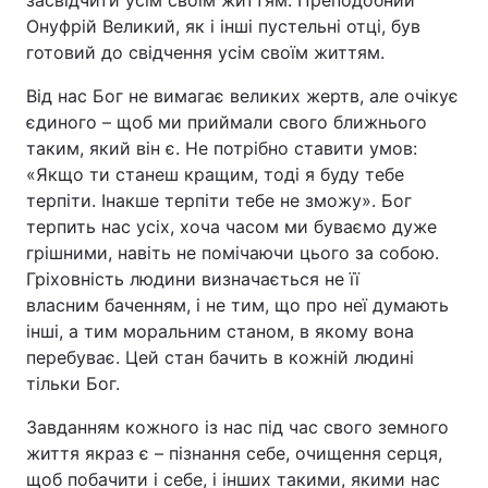
засвідчити усім своїм життям. Преподобний
Онуфрій Великий, як і інші пустельні отці, був
готовий до свідчення усім своїм життям.
Від нас Бог не вимагає великих жертв, але очікує
єдиного – щоб ми приймали свого ближнього
таким, який він є. Не потрібно ставити умов:
«Якщо ти станеш кращим, тоді я буду тебе
терпіти. Інакше терпіти тебе не зможу». Бог
терпить нас усіх, хоча часом ми буваємо дуже
грішними, навіть не помічаючи цього за собою.
Гріховність людини визначається не її
власним баченням, і не тим, що про неї думають
інші, а тим моральним станом, в якому вона
перебуває. Цей стан бачить в кожній людині
тільки Бог.
Завданням кожного із нас під час свого земного
життя якраз є – пізнання себе, очищення серця,
щоб побачити і себе, і інших такими, якими нас