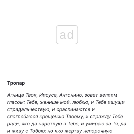
Тема оформлення
ad
Тропар
Агница Твоя, Иисусе, Антонино, зовет велиим
гласом: Тебе, женише мой, люблю, и Тебе ищущи
страдальчествую, и сраспинаются и
спогребаюся крещению Твоему, и стражду Тебе
ради, яко да царствую в Тебе, и умираю за Тя, да
и живу с Тобою: но яко жертву непорочную