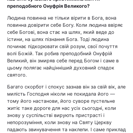
преподобного Онуфрія Великого?
Людина повинна не тільки вірити в Бога, вона
повинна довірити себе Богу. Коли людина ввіряє
себе Богові, вона стає на шлях, який веде до
істини, на шлях пізнання Бога. Тоді людина
починає підкорювати свій розум, свої почуття
волі Божій. Так робив преподобний Онуфрій
Великий, він змиряв себе перед Богом і саме в
цьому полягає найцінніший духовний спадок
святого.
Багато скорбот і спокус зазнав він за свій вік, але
милість Господня ніколи не покидала його —
тому його настанови, його суворе пустельне
житіє таке дороге для нас усіх сьогодні, коли
знову у суспільстві вирують пристрасті і
непорозуміння, коли знову на Святу Церкву
падають звинувачення та наклепи. І саме приклад