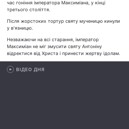
час гоніння імператора Максиміана, у кінці
третього століття.
Після жорстоких тортур святу мученицю кинули
Головна
Війна
у в'язницю.
Україна
Політика
Незважаючи на всі старання, імператор
Максиміан не міг змусити святу Антоніну
Економіка
Світ
відректися від Христа і принести жертву ідолам.
Спорт
Наука
ВІДЕО ДНЯ
Техно і зв'язок
Лайт
Зброя
Інциденти
Здоров'я
Туризм
Цікавинки
Погода
Екологія
Регіони