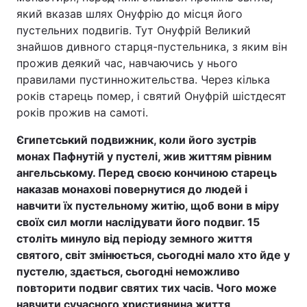
який вказав шлях Онуфрію до місця його
пустельних подвигів. Тут Онуфрій Великий
знайшов дивного старця-пустельника, з яким він
прожив деякий час, навчаючись у нього
правилами пустинножительства. Через кілька
років старець помер, і святий Онуфрій шістдесят
років прожив на самоті.
Єгипетський подвижник, коли його зустрів
монах Пафнутій у пустелі, жив життям рівним
ангельському. Перед своєю кончиною старець
наказав монахові повернутися до людей і
навчити їх пустельному житію, щоб вони в міру
своїх сил могли наслідувати його подвиг. 15
століть минуло від періоду земного життя
святого, світ змінюється, сьогодні мало хто йде у
пустелю, здається, сьогодні неможливо
повторити подвиг святих тих часів. Чого може
навчити сучасного християнина життя