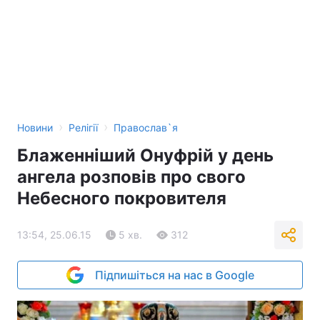
›
›
Новини
Релігії
Православ`я
Блаженніший Онуфрій у день
ангела розповів про свого
Небесного покровителя
13:54, 25.06.15
5 хв.
312
Підпишіться на нас в Google