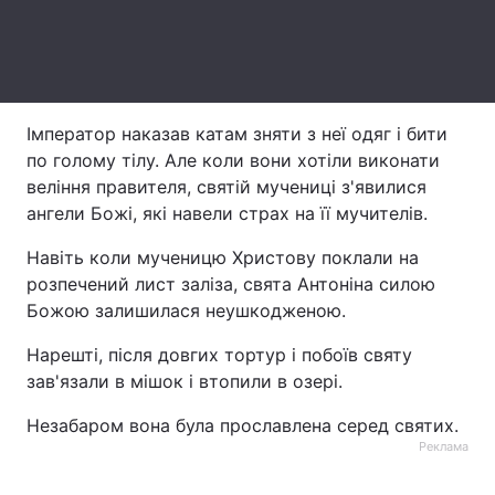
Лонгріди
Відео з Youtube
Статті
Імператор наказав катам зняти з неї одяг і бити
Інтерв'ю
Думки
по голому тілу. Але коли вони хотіли виконати
веління правителя, святій мучениці з'явилися
Архів
Вакансії
ангели Божі, які навели страх на її мучителів.
Контакти
Навіть коли мученицю Христову поклали на
розпечений лист заліза, свята Антоніна силою
Послуги
Божою залишилася неушкодженою.
Нарешті, після довгих тортур і побоїв святу
зав'язали в мішок і втопили в озері.
Незабаром вона була прославлена серед святих.
Реклама