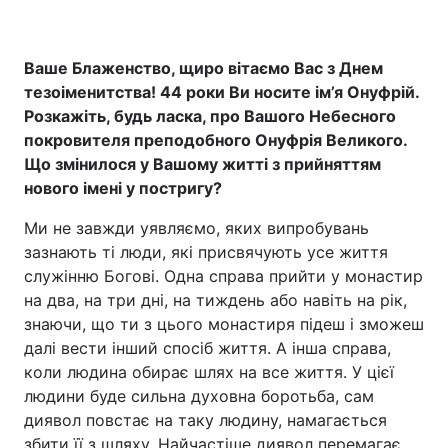
Ваше Блаженство, щиро вітаємо Вас з Днем
тезоіменитства! 44 роки Ви носите ім’я Онуфрій.
Розкажіть, будь ласка, про Вашого Небесного
покровителя преподобного Онуфрія Великого.
Що змінилося у Вашому житті з прийняттям
нового імені у постригу?
Ми не завжди уявляємо, яких випробувань
зазнають ті люди, які присвячують усе життя
служінню Богові. Одна справа прийти у монастир
на два, на три дні, на тиждень або навіть на рік,
знаючи, що ти з цього монастиря підеш і зможеш
далі вести інший спосіб життя. А інша справа,
коли людина обирає шлях на все життя. У цієї
людини буде сильна духовна боротьба, сам
диявол повстає на таку людину, намагається
збити її з шляху. Найчастіше диявол перемагає