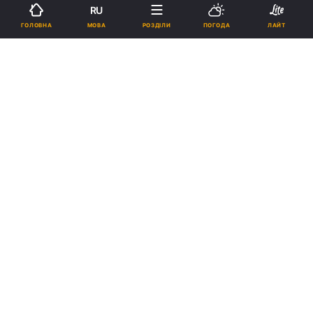
RU
Підпишіться на нас в Google
МОВА
ГОЛОВНА
РОЗДІЛИ
ПОГОДА
ЛАЙТ
Реклама
ad