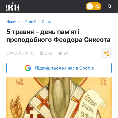
›
›
Новини
Релігії
Свята
5 травня – день пам'яті
преподобного Феодора Сикеота
00:48, 05.05.15
2 хв.
90
Підпишіться на нас в Google