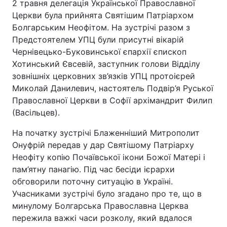
2 травня делегація Української Православної
Церкви була прийнята Святішим Патріархом
Болгарським Неофітом. На зустрічі разом з
Предстоятелем УПЦ були присутні вікарій
Чернівецько-Буковинської єпархії єпископ
Хотинський Євсевій, заступник голови Відділу
зовнішніх церковних зв’язків УПЦ протоієрей
Миколай Данилевич, настоятель Подвір’я Руської
Православної Церкви в Софії архімандрит Филип
(Васільцев).
На початку зустрічі Блаженніший Митрополит
Онуфрій передав у дар Святішому Патріарху
Неофіту копію Почаївської ікони Божої Матері і
пам’ятну панагію. Під час бесіди ієрархи
обговорили поточну ситуацію в Україні.
Учасниками зустрічі було згадано про те, що в
минулому Болгарська Православна Церква
пережила важкі часи розколу, який вдалося