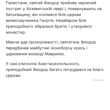
Палестини, святий Феодор прийняв чернечий
постриг у Хозевитській лаврі і, повернувшись на
батьківщину, він оселився біля церкви
великомученика Георгія. Незабаром біля
преподобного зібралася братія, і утворився
монастир.
Маючи дар прозорливості, святитель Феодор
передбачив майбутню іконоборчу єресь і
царювання воєводі Маврикію.
У сані єпископа Анастасиопольского,
преподобний Феодор багато потрудився на благо
Церкви.
Реклама