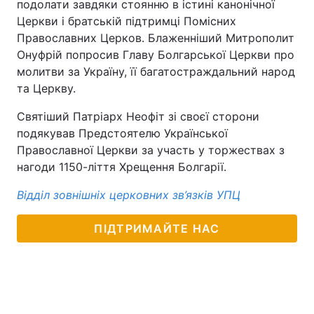
подолати завдяки стоянню в істині канонічної
Церкви і братській підтримці Помісних
Православних Церков. Блаженніший Митрополит
Онуфрій попросив Главу Болгарської Церкви про
молитви за Україну, її багатостраждальний народ
та Церкву.
Святіший Патріарх Неофіт зі своєї сторони
подякував Предстоятелю Української
Православної Церкви за участь у торжествах з
нагоди 1150-ліття Хрещення Болгарії.
Відділ зовнішніх церковних зв’язків УПЦ
ПІДТРИМАЙТЕ НАС