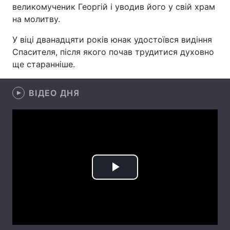
великомученик Георгій і уводив його у свій храм
на молитву.
У віці дванадцяти років юнак удостоївся видіння
Головна
Війна
Спасителя, після якого почав трудитися духовно
ще старанніше.
Україна
Політика
Економіка
Світ
ВІДЕО ДНЯ
Спорт
Наука
Техно і зв'язок
Лайт
Зброя
Інциденти
Play
Здоров'я
Туризм
Video
Цікавинки
Погода
Екологія
Регіони