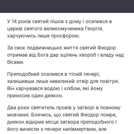
Лонгріди
У 14 років святий пішов з дому і оселився в
церкві святого великомученика Георгія,
Відео з Youtube
Статті
харчуючись лише просфорою.
Інтерв'ю
Думки
За своє подвижницьке життя святий Феодор
отримав від Бога дар зцілень хвороб і владу над
Архів
Вакансії
бісами.
Контакти
Преподобний оселився в тісній печері,
залишивши лише невеликий отвір для повітря.
Послуги
Він харчувався водою і хлібом, які йому
приносив один диякон.
Два роки святитель провів у затворі в повному
мовчанні. Боячись, що святий Феодор помре,
диякон відкрив місце затвора преподобного і
його винесли з печери напівмертвим, але