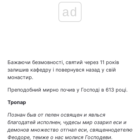
ad
Бажаючи безмовності, святий через 11 років
залишив кафедру і повернувся назад у свій
монастир.
Преподобний мирно почив у Господі в 613 році.
Тропар
Познан быв от пелен освящен и явлься
благодатей исполнен, чудесы мир озарил еси и
демонов множество отгнал еси, священнодетелю
Феодоре, темже о нас молися Господеви.