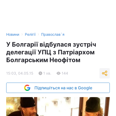
›
›
Новини
Релігії
Православ`я
У Болгарії відбулася зустріч
делегації УПЦ з Патріархом
Болгарським Неофітом
15:03, 04.05.15
1 хв.
144
Підпишіться на нас в Google