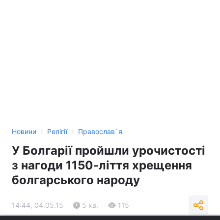
›
›
Новини
Релігії
Православ`я
У Болгарії пройшли урочистості
з нагоди 1150-ліття хрещення
болгарського народу
14:44, 04.05.15
5 хв.
115