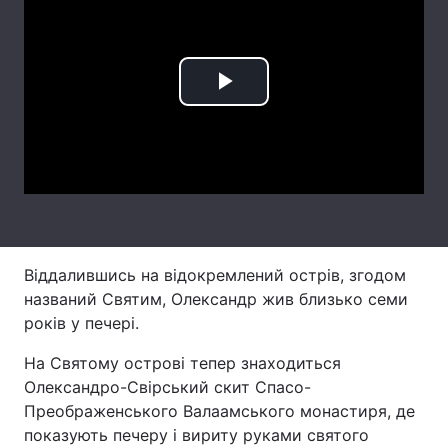
Лонгріди
Відео з Youtube
Статті
Play
Інтерв'ю
Думки
Video
Архів
Вакансії
Контакти
Послуги
Віддалившись на відокремлений острів, згодом
названий Святим, Олександр жив близько семи
років у печері.
На Святому острові тепер знаходиться
Олександро-Свірський скит Спасо-
Преображенського Валаамського монастиря, де
показують печеру і вириту руками святого