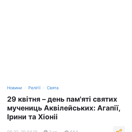
›
›
Новини
Релігії
Свята
29 квітня – день пам'яті святих
мучениць Аквілейських: Агапії,
Ірини та Хіоніі
05:22, 29.04.15
2 хв.
564