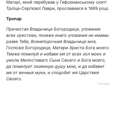
Матері, який перебував у Гефсиманському скиті
Троїце-Сергієвої Лаври, прославився в 1869 році.
Тропар
Пречистая Владычице Богородице, упование
всех христиан, понеже инаго упования не имамы
разве Тебе, Всенепорочная Владычице моя,
Госпоже Богородице, Матери Христа Бога моего.
Темже помилуй и избави мя от всех зол моих и
умоли Милостиваго Сына Своего и Бога моего,
да помилует окаянную душу мою, и да избавит
мя от вечныя муки, и сподобит мя Царствия
Своего.
Реклама