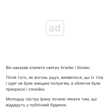
ad
Він наказав спалити святих Агапію і Хіонію.
Після того, як вогонь ущух, виявилося, що їх тіла
і одяг не були знищені полум'ям, а обличчя були
прекрасні і спокійні.
Молодшу сестру Ірину почали лякати тим, що
віддадуть у публічний будинок.