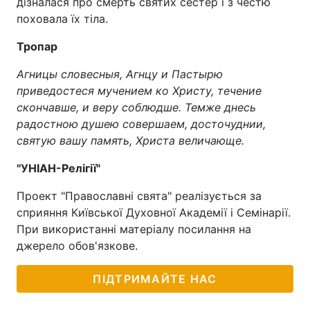
дізналася про смерть святих сестер і з честю
поховала їх тіла.
Тропар
Агницы словесныя, Агнцу и Пастырю
приведостеся мучением ко Христу, течение
скончавше, и веру соблюдше. Темже днесь
радостною душею совершаем, досточуднии,
святую вашу память, Христа величающе.
"УНІАН-Релігії"
Проект "Православні свята" реалізується за
сприяння Київської Духовної Академії і Семінарії.
При використанні матеріалу посилання на
джерело обов'язкове.
ПІДТРИМАЙТЕ НАС