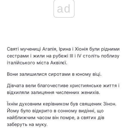
ad
Святі мучениці Агапія, Ірина і Хіонія були рідними
сестрами і жили на рубежі III і IV століть поблизу
італійського міста Аквілєї.
Вони залишилися сиротами в юному віці.
Дівчата вели благочестиве християнське життя і
відхиляли залицяння численних женихів.
Їхнім духовним керівником був священик Зінон.
Йому було відкрито в сонному видінні, що
найближчим часом він помре, а святих дів
заберуть на муку.