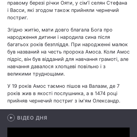
правому березі річки Ояти, у сім'ї селян Стефана
і Васси, які згодом також прийняли чернечий
постриг.
Головна
Війна
Згідно житію, мати довго благала Бога про
народження дитини і народила сина після
Україна
Політика
багатьох років безпліддя. При народженні малюк
був названий на честь пророка Амоса. Коли Амос
Економіка
Світ
підріс, він був відданий для навчання грамоті, але
навчання давалося хлопцеві повільно і з
Спорт
Наука
великими труднощами.
Техно і зв'язок
Лайт
У 19 років Амос таємно пішов на Валаам, де 7
років жив в якості послушника, а в 1474 році
Зброя
Інциденти
прийняв чернечий постриг з ім'ям Олександр.
Здоров'я
Туризм
ВІДЕО ДНЯ
Цікавинки
Погода
Екологія
Регіони