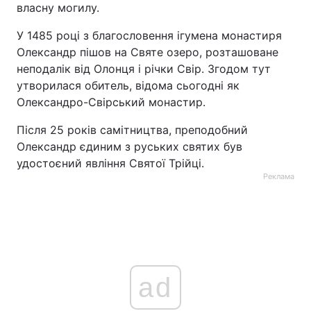
власну могилу.
Тема оформлення
У 1485 році з благословення ігумена монастиря
Олександр пішов на Святе озеро, розташоване
неподалік від Олонця і річки Свір. Згодом тут
утворилася обитель, відома сьогодні як
Олександро-Свірський монастир.
Після 25 років самітництва, преподобний
Олександр єдиним з руських святих був
удостоєний явління Святої Трійці.
Реклама
ad