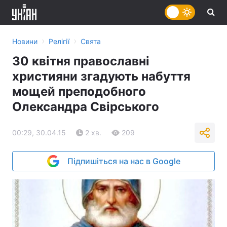
›
›
Новини
Релігії
Свята
30 квітня православні
християни згадують набуття
мощей преподобного
Олександра Свірського
00:29, 30.04.15
2 хв.
209
Підпишіться на нас в Google