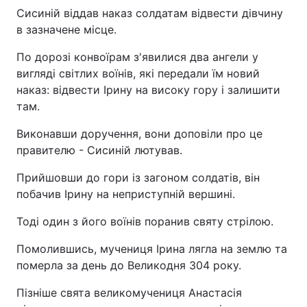
Сисиній віддав наказ солдатам відвести дівчину
в зазначене місце.
По дорозі конвоїрам з'явилися два ангели у
вигляді світлих воїнів, які передали їм новий
наказ: відвести Ірину на високу гору і залишити
там.
Виконавши доручення, вони доповіли про це
правителю - Сисиній лютував.
Прийшовши до гори із загоном солдатів, він
побачив Ірину на неприступній вершині.
Тоді один з його воїнів поранив святу стрілою.
Помолившись, мучениця Ірина лягла на землю та
померла за день до Великодня 304 року.
Пізніше свята великомучениця Анастасія