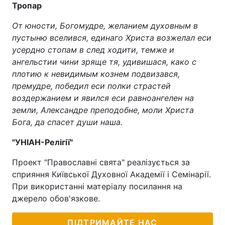
Тропар
От юности, Богомудре, желанием духовным в
пустыню вселився, единаго Христа возжелал еси
усердно стопам в след ходити, темже и
ангельстии чини зряще тя, удивишася, како с
плотию к невидимым кознем подвизався,
премудре, победил еси полки страстей
воздержанием и явился еси равноангелен на
земли, Александре преподобне, моли Христа
Бога, да спасет души наша.
"УНІАН-Релігії"
Проект "Православні свята" реалізується за
сприяння Київської Духовної Академії і Семінарії.
При використанні матеріалу посилання на
джерело обов'язкове.
ПІДТРИМАЙТЕ НАС