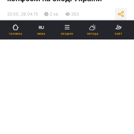
22:55, 28.04.15
2 хв.
263
RU
Підпишіться на нас в Google
МОВА
ГОЛОВНА
РОЗДІЛИ
ПОГОДА
ЛАЙТ
Делегація УПЦ у Страсбурзі розповіла про захист прав конфесій на
сході України
Реклама
ad