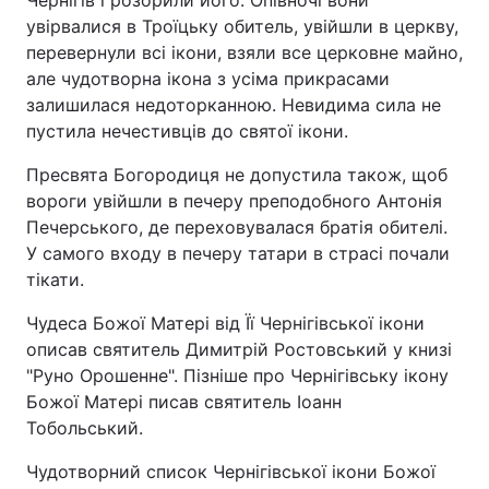
Чернігів і розорили його. Опівночі вони
увірвалися в Троїцьку обитель, увійшли в церкву,
перевернули всі ікони, взяли все церковне майно,
але чудотворна ікона з усіма прикрасами
залишилася недоторканною. Невидима сила не
пустила нечестивців до святої ікони.
Пресвята Богородиця не допустила також, щоб
вороги увійшли в печеру преподобного Антонія
Печерського, де переховувалася братія обителі.
У самого входу в печеру татари в страсі почали
тікати.
Чудеса Божої Матері від Її Чернігівської ікони
описав святитель Димитрій Ростовський у книзі
"Руно Орошенне". Пізніше про Чернігівську ікону
Божої Матері писав святитель Іоанн
Тобольський.
Чудотворний список Чернігівської ікони Божої