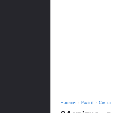
›
›
Новини
Релігії
Свята