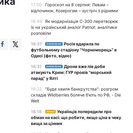
ника
17:00
Гороскоп на 8 серпня: Левам –
відпочинок, Козерогам – зустріч з рідними
16:49
Як модернізація С-300 перетворює
їх на український аналог Patriot: аналітики
розповіли
16:37
Росія вдарила по
ОНОВЛЕНО
футбольному стадіону "Чорноморець" в
Одесі (фото, відео)
16:31
Дрони вже пів доби
ОНОВЛЕНО
атакують Крим: ГУР провів "морський
парад" у Ялті
16:22
"Буде хвиля банкрутства": розгром
складів Wildberries боляче бʼють по РФ, - Die
Welt
16:18
Українців попередили про
УНІАН
обман на касі: що робити, якщо ціна в чеку
вища за цінник