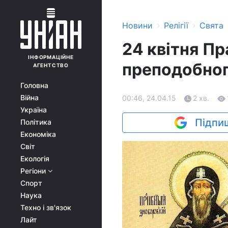
›
›
Новини
Релігії
Свята
24 квітня П
ІНФОРМАЦІЙНЕ
преподобног
АГЕНТСТВО
Головна
Війна
00:46, 24.04.15
2 хв.
Україна
Підпиш
Політика
Економіка
Світ
Екологія
Регіони
Спорт
Наука
Техно і зв'язок
Лайт