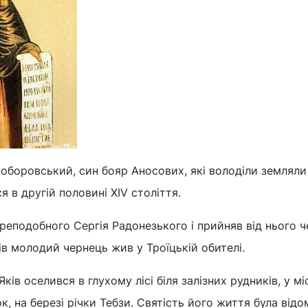
боровський, син бояр Аносових, які володіли земляли 
 в другій половині ХІV століття.
еподобного Сергія Радонезького і прийняв від нього 
ів молодий чернець жив у Троїцькій обителі.
ів оселився в глухому лісі біля залізних рудників, у міс
, на березі річки Тебзи. Святість його життя була від