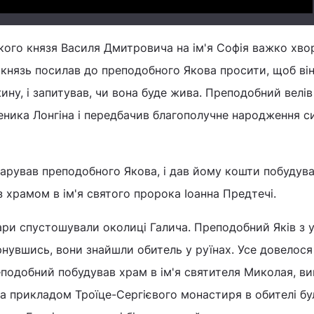
кого князя Василя Дмитровича на ім'я Софія важко хво
князь посилав до преподобного Якова просити, щоб ві
ну, і запитував, чи вона буде жива. Преподобний велів
еника Лонгіна і передбачив благополучне народження с
арував преподобного Якова, і дав йому кошти побудува
з храмом в ім'я святого пророка Іоанна Предтечі.
тари спустошували околиці Галича. Преподобний Яків з 
ернувшись, вони знайшли обитель у руїнах. Усе довелося
подобний побудував храм в ім'я святителя Миколая, в
За прикладом Троїце-Сергієвого монастиря в обителі бу