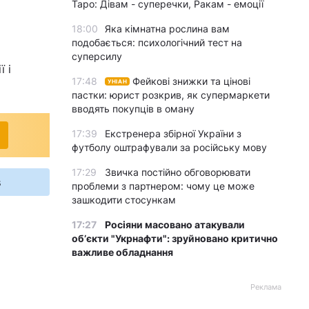
Таро: Дівам - суперечки, Ракам - емоції
18:00
Яка кімнатна рослина вам
подобається: психологічний тест на
суперсилу
 і
17:48
Фейкові знижки та цінові
УНІАН
пастки: юрист розкрив, як супермаркети
вводять покупців в оману
17:39
Екстренера збірної України з
футболу оштрафували за російську мову
17:29
Звичка постійно обговорювати
s
проблеми з партнером: чому це може
зашкодити стосункам
17:27
Росіяни масовано атакували
обʼєкти "Укрнафти": зруйновано критично
важливе обладнання
Реклама