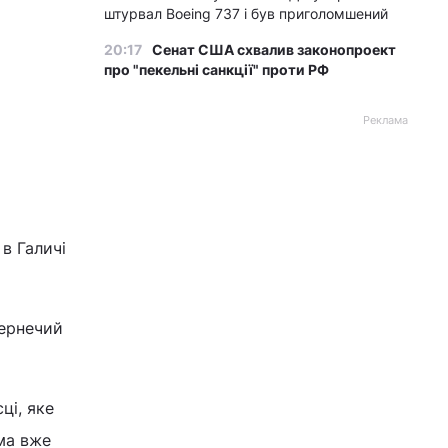
штурвал Boeing 737 і був приголомшений
20:17
Сенат США схвалив законопроект
про "пекельні санкції" проти РФ
Реклама
в Галичі
чернечий
ці, яке
ома вже