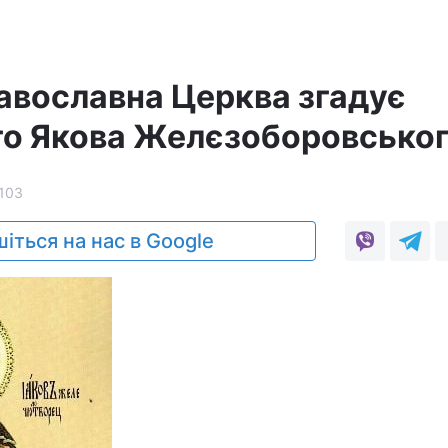
равославна Церква згадує
о Якова Желєзоборовсько
103
іться на нас в Google