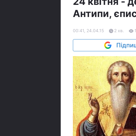
24 квітня - 
Антипи, єпи
00:41, 24.04.15
2 хв.
Підпиш