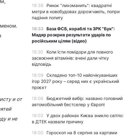
ми,
18:38
Ринок "лихоманить": квадратні
метри в новобудовах дорожчають, попри
падіння попиту
уменом.
18:33
База ФСБ, кораблі та ЗРК "Бук":
Мадяр розкрив результати ударів по
в
російським цілям (відео)
18:20
Коли їсти помідори для повного
засвоєння вітамінів: вчені дали чітку
відповідь
18:09
Складено топ-10 найочікуваніших
ігор 2027 року – серед них є український
проєкт
18:06
Бюджетний вибір: названо головний
исту и от
автомобільний бестселер у Європі
вятей
18:02
У двох районах Києва зникло світло:
ду и не
в ДТЕК назвали причину
18:00
Гороскоп на 8 серпня за картами