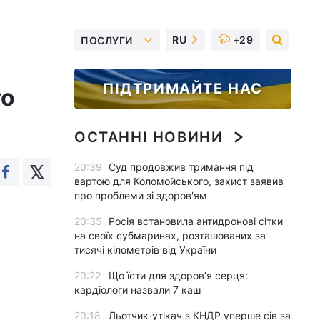
RU
+29
ПОСЛУГИ
ПІДТРИМАЙТЕ НАС
го
ОСТАННІ НОВИНИ
20:39
Суд продовжив тримання під
вартою для Коломойського, захист заявив
про проблеми зі здоров'ям
20:35
Росія встановила антидронові сітки
на своїх субмаринах, розташованих за
тисячі кілометрів від України
20:22
Що їсти для здоров’я серця:
кардіологи назвали 7 каш
20:18
Льотчик-утікач з КНДР уперше сів за