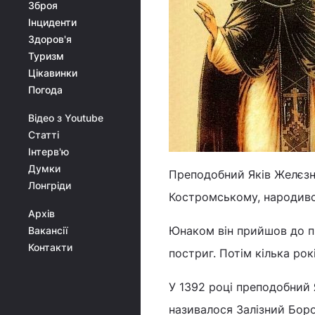
Зброя
Інциденти
Здоров'я
Туризм
Цікавинки
Погода
Відео з Youtube
Статті
Інтерв'ю
Думки
Преподобний Яків Желєзно
Лонгріди
Костромському, народився
Архів
Юнаком він прийшов до пр
Вакансії
Контакти
постриг. Потім кілька рок
У 1392 році преподобний Як
називалося Залізний Борок