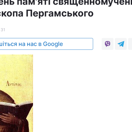
день пам'яті священномуче
скопа Пергамського
131
іться на нас в Google