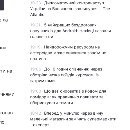
19:23
Дипломатичний контранаступ
України на Вашингтон захлинувся, - The
Atlantic
ріла
19:21
5 найкращих бездротових
н
навушників для Android: фахівці назвали
головні хіти
19:19
Найдорожчим ресурсом на
ина
астероїдах може виявитися зовсім не
платина
19:06
До 10 годин спізнення: через
ти на
обстріли низка поїздів курсують із
затримками
19:00
Що дає сироватка з йодом для
учнями
помідорів: як правильно поливати та
обприскувати томати
икопав
18:42
Вперед у минуле: через війну
маленькі магазини замінять супермаркети,
ло
- експерт