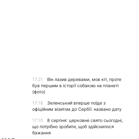
17:21
Він лазив деревами, мов кіт, проте
був першим в історії собакою на планеті
(фото)
17:18
Зеленський вперше поїде з
офіційним візитом до Сербії: названо дату
17:10
8 серпня: церковне свято сьогодні,
що потрібно зробити, щоб здійснилося
бажання