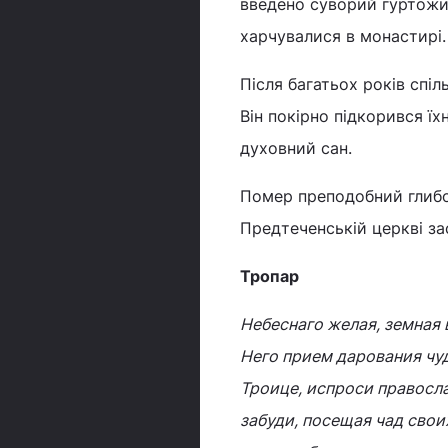
введено суворий гуртожит
харчувалися в монастирі.
Після багатьох років спіл
Він покірно підкорився ї
духовний сан.
Помер преподобний глибок
Предтеченській церкві за
Тропар
Небеснаго желая, земная 
Него прием дарования чуд
Троице, испроси правосла
забуди, посещая чад свои