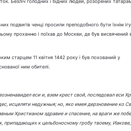
ок. Безліч голодних і бідних людей, розорених татара
ьних подвигів ченці просили преподобного бути їхнім іг
хньому проханню і поїхав до Москви, де був висвячений 
им старцем 11 квітня 1442 року і був похований у
снованої ним обителі.
возненавидел еси и, взем крест свой, последовал еси Хр
ес, исцеляти недужныя; но, яко имея дерзновение ко С
вным Христианом здравие и спасение, на враги же побе
х, припадающих к цельбоносному гробу твоему, Иакове,