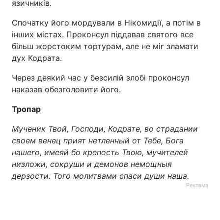
язичників.
Спочатку його мордували в Нікомидії, а потім в
інших містах. Проконсул піддавав святого все
більш жорстоким тортурам, але не міг зламати
дух Кодрата.
Через деякий час у безсилій злобі проконсул
наказав обезголовити його.
Тропар
Мученик Твой, Господи, Кодрате, во страдании
своем венец прият нетленный от Тебе, Бога
нашего, имеяй бо крепость Твою, мучителей
низложи, сокруши и демонов немощныя
дерзости. Того молитвами спаси души наша.
Реклама