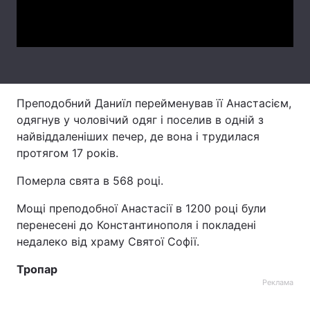
Video
Лонгріди
Відео з Youtube
Статті
Інтерв'ю
Думки
Преподобний Даниїл перейменував її Анастасієм,
одягнув у чоловічий одяг і поселив в одній з
Архів
Вакансії
найвіддаленіших печер, де вона і трудилася
протягом 17 років.
Контакти
Померла свята в 568 році.
Послуги
Мощі преподобної Анастасії в 1200 році були
перенесені до Константинополя і покладені
недалеко від храму Святої Софії.
Тропар
Реклама