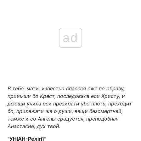
Тема оформлення
ad
В тебе, мати, известно спасеся еже по образу,
приимши бо Крест, последовала еси Христу, и
деющи учила еси презирати убо плоть, преходит
бо, прилежати же о души, вещи безсмертней,
темже и со Ангелы срадуется, преподобная
Анастасие, дух твой.
"УНІАН-Релігії"