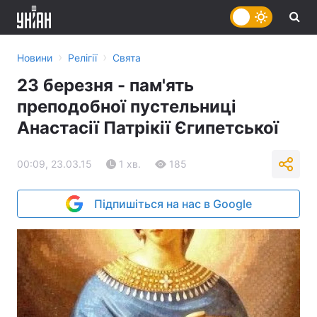
›
›
Новини
Релігії
Свята
23 березня - пам'ять
преподобної пустельниці
Анастасії Патрікії Єгипетської
00:09, 23.03.15
1 хв.
185
Підпишіться на нас в Google