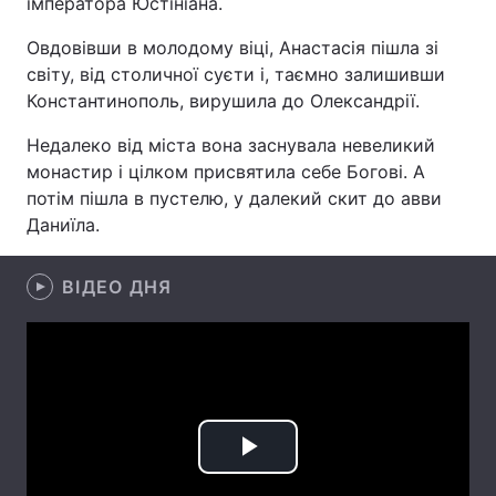
імператора Юстініана.
Овдовівши в молодому віці, Анастасія пішла зі
світу, від столичної суєти і, таємно залишивши
Головна
Війна
Константинополь, вирушила до Олександрії.
Недалеко від міста вона заснувала невеликий
Україна
Політика
монастир і цілком присвятила себе Богові. А
Економіка
Світ
потім пішла в пустелю, у далекий скит до авви
Даниїла.
Спорт
Наука
ВІДЕО ДНЯ
Техно і зв'язок
Лайт
Зброя
Інциденти
Здоров'я
Туризм
Цікавинки
Погода
Play
Екологія
Регіони