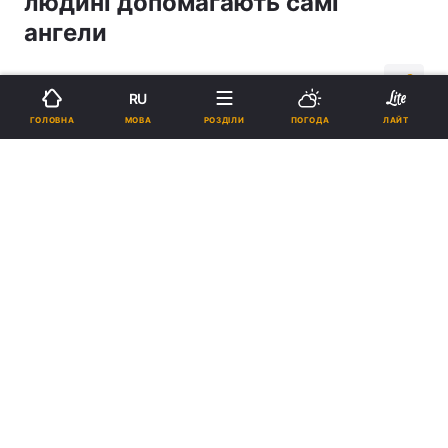
людині допомагають самі
ангели
23:31, 22.03.15
4 хв.
619
RU
МОВА
ГОЛОВНА
РОЗДІЛИ
ПОГОДА
ЛАЙТ
Підпишіться на нас в Google
Митрополит Онуфрій
Реклама
ad