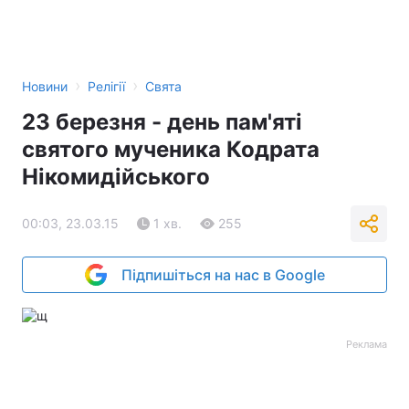
›
›
Новини
Релігії
Свята
23 березня - день пам'яті
святого мученика Кодрата
Нікомидійського
00:03, 23.03.15
1 хв.
255
Підпишіться на нас в Google
Реклама