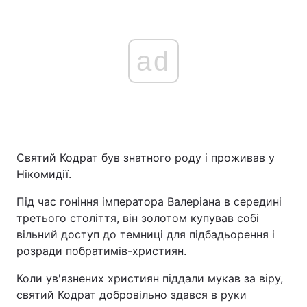
ad
Святий Кодрат був знатного роду і проживав у
Нікомидії.
Під час гоніння імператора Валеріана в середині
третього століття, він золотом купував собі
вільний доступ до темниці для підбадьорення і
розради побратимів-християн.
Коли ув'язнених християн піддали мукав за віру,
святий Кодрат добровільно здався в руки