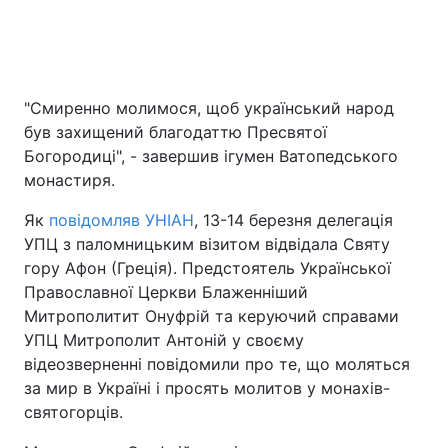
"Смиренно молимося, щоб український народ
був захищений благодаттю Пресвятої
Богородиці", - завершив ігумен Ватопедського
монастиря.
Як
повідомляв УНІАН
, 13-14 березня делегація
УПЦ з паломницьким візитом відвідала Святу
гору Афон (Греція). Предстоятель Української
Православної Церкви Блаженніший
Митрополитит Онуфрій та керуючий справами
УПЦ Митрополит Антоній у своєму
відеозверненні повідомили про те, що моляться
за мир в Україні і просять молитов у монахів-
святогорців.