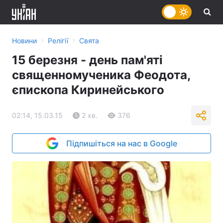
›
›
Новини
Релігії
Свята
15 березня - день пам'яті
священномученика Феодота,
єпископа Киринейського
02:14, 15.03.15
2 хв.
376
Підпишіться на нас в Google