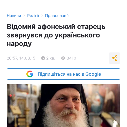
›
›
Новини
Релігії
Православ`я
Відомий афонський старець
звернувся до українського
народу
20:57, 14.03.15
2 хв.
3410
Підпишіться на нас в Google