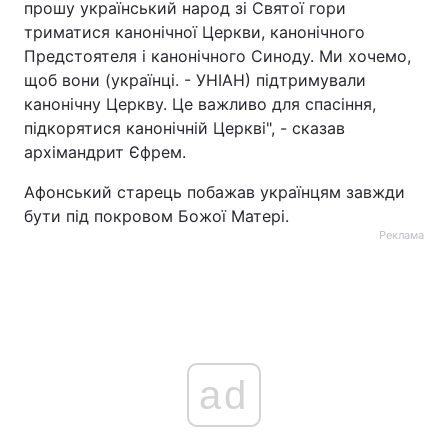
прошу український народ зі Святої гори
триматися канонічної Церкви, канонічного
Предстоятеля і канонічного Синоду. Ми хочемо,
щоб вони (українці. - УНІАН) підтримували
канонічну Церкву. Це важливо для спасіння,
підкорятися канонічній Церкві", - сказав
архімандрит Єфрем.
Афонський старець побажав українцям завжди
бути під покровом Божої Матері.
Реклама
ad