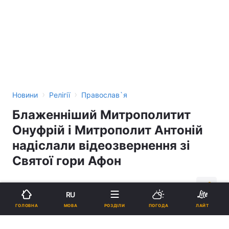
›
›
Новини
Релігії
Православ`я
Блаженніший Митрополитит
Онуфрій і Митрополит Антоній
надіслали відеозвернення зі
Святої гори Афон
14:49, 14.03.15
1 хв.
434
RU
МОВА
ГОЛОВНА
РОЗДІЛИ
ПОГОДА
ЛАЙТ
Підпишіться на нас в Google