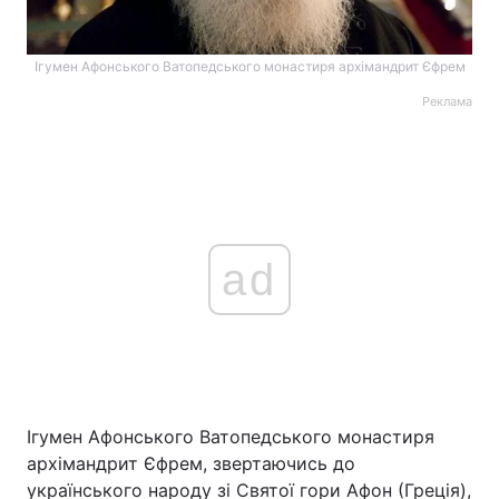
Ігумен Афонського Ватопедського монастиря архімандрит Єфрем
Реклама
ad
Ігумен Афонського Ватопедського монастиря
архімандрит Єфрем, звертаючись до
українського народу зі Святої гори Афон (Греція),