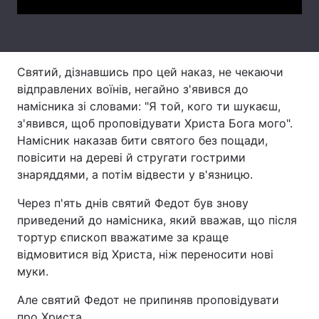
Лонгріди
Відео з Youtube
Статті
Святий, дізнавшись про цей наказ, не чекаючи
відправлених воїнів, негайно з'явився до
Інтерв'ю
Думки
намісника зі словами: "Я той, кого ти шукаєш,
з'явився, щоб проповідувати Христа Бога мого".
Архів
Вакансії
Намісник наказав бити святого без пощади,
повісити на дереві й стругати гострими
Контакти
знаряддями, а потім відвести у в'язницю.
Послуги
Через п'ять днів святий Федот був знову
приведений до намісника, який вважав, що після
тортур єпископ вважатиме за краще
відмовитися від Христа, ніж переносити нові
муки.
Але святий Федот не припиняв проповідувати
про Христа.