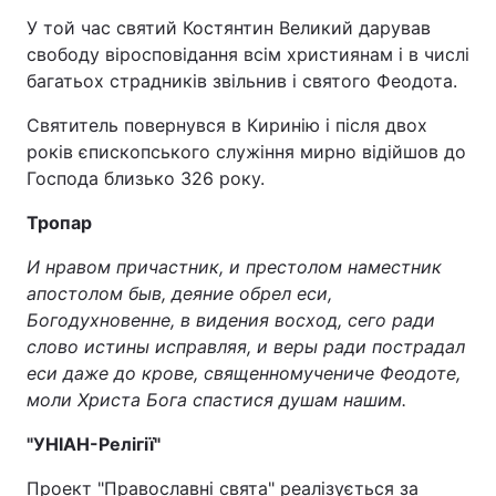
У той час святий Костянтин Великий дарував
свободу віросповідання всім християнам і в числі
багатьох страдників звільнив і святого Феодота.
Святитель повернувся в Киринію і після двох
років єпископського служіння мирно відійшов до
Господа близько 326 року.
Тропар
И нравом причастник, и престолом наместник
апостолом быв, деяние обрел еси,
Богодухновенне, в видения восход, сего ради
слово истины исправляя, и веры ради пострадал
еси даже до крове, священномучениче Феодоте,
моли Христа Бога спастися душам нашим.
"УНІАН-Релігії"
Проект "Православні свята" реалізується за