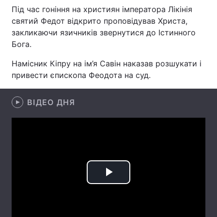
Під час гоніння на християн імператора Лікінія
святий Федот відкрито проповідував Христа,
закликаючи язичників звернутися до Істинного
Головна
Війна
Бога.
Намісник Кіпру на ім’я Савін наказав розшукати і
Україна
Політика
привести єпископа Феодота на суд.
Економіка
Світ
ВІДЕО ДНЯ
Спорт
Наука
Техно і зв'язок
Лайт
Зброя
Інциденти
Здоров'я
Туризм
Play
Цікавинки
Погода
Video
Екологія
Регіони