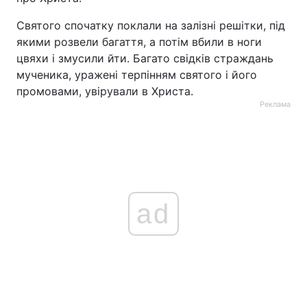
Тема оформлення
Святого спочатку поклали на залізні решітки, під
якими розвели багаття, а потім вбили в ноги
цвяхи і змусили йти. Багато свідків страждань
мученика, уражені терпінням святого і його
промовами, увірували в Христа.
Реклама
ad