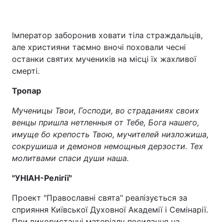
Тема оформлення
Імператор заборонив ховати тіла страждальців,
але християни таємно вночі поховали чесні
останки святих мучеників на місці їх жахливої
смерті.
Тропар
Мученицы Твои, Господи, во страданиях своих
венцы пришла нетленныя от Тебе, Бога нашего,
имуще бо крепость Твою, мучителей низложиша,
сокрушиша и демонов немощныя дерзости. Тех
молитвами спаси души наша.
"УНІАН-Релігії"
Проект "Православні свята" реалізується за
сприяння Київської Духовної Академії і Семінарії.
При використанні матеріалу посилання на