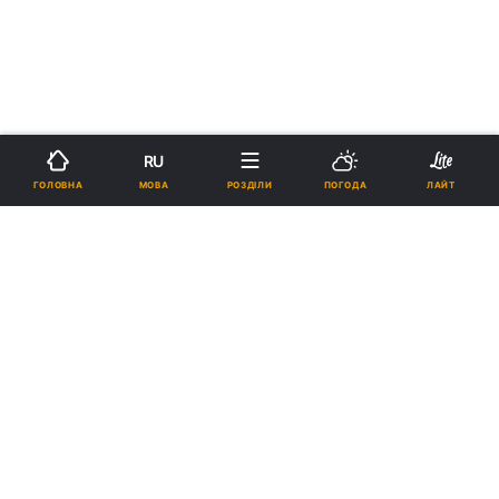
RU
МОВА
ГОЛОВНА
РОЗДІЛИ
ПОГОДА
ЛАЙТ
›
›
Новини
Релігії
Держава
Тариф на електроенергію для
церков зросте у 2 рази до кінця