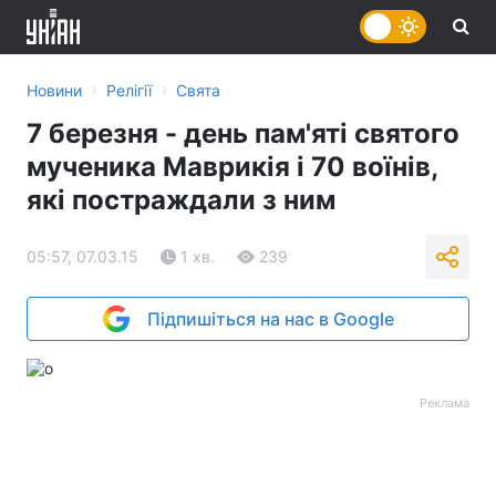
›
›
Новини
Релігії
Свята
7 березня - день пам'яті святого
мученика Маврикія і 70 воїнів,
які постраждали з ним
05:57, 07.03.15
1 хв.
239
Підпишіться на нас в Google
Реклама