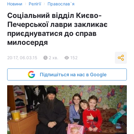
›
›
Новини
Релігії
Православ`я
Соціальний відділ Києво-
Печерської лаври закликає
приєднуватися до справ
милосердя
20:17, 06.03.15
2 хв.
152
Підпишіться на нас в Google