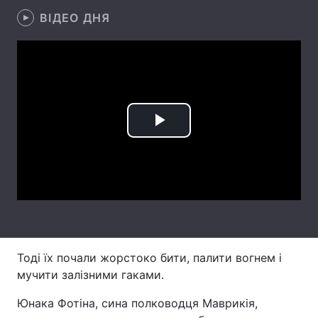
ВІДЕО ДНЯ
Головна
Війна
Україна
Політика
Економіка
Світ
Play
Спорт
Наука
Video
Техно і зв'язок
Лайт
Зброя
Інциденти
Здоров'я
Туризм
Тоді їх почали жорстоко бити, палити вогнем і
мучити залізними гаками.
Цікавинки
Погода
Юнака Фотіна, сина полководця Маврикія,
Екологія
Регіони