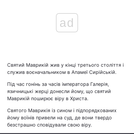
ad
Святий Маврикій жив у кінці третього століття і
служив воєначальником в Апамеї Сирійській.
Під час гонінь за часів імператора Галерія,
язичницькі жерці донесли йому, що святий
Маврикій поширює віру в Христа.
Святого Маврикія із сином і підпорядкованих
йому воїнів привели на суд, де вони твердо
безстрашно сповідували свою віру.