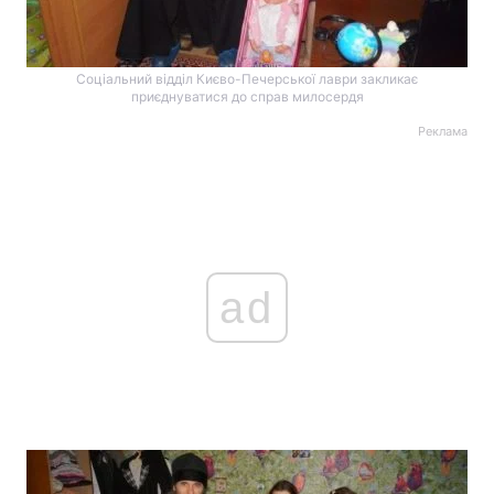
Соціальний відділ Києво-Печерської лаври закликає
приєднуватися до справ милосердя
Реклама
ad