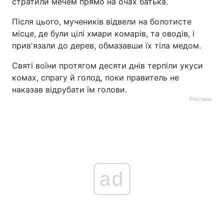
стратили мечем прямо на очах батька.
Лонгріди
Після цього, мучеників відвели на болотисте
місце, де були цілі хмари комарів, та оводів, і
прив'язали до дерев, обмазавши їх тіла медом.
Відео з Youtube
Статті
Святі воїни протягом десяти днів терпіли укуси
Інтерв'ю
Думки
комах, спрагу й голод, поки правитель не
наказав відрубати їм голови.
Архів
Вакансії
Реклама
Контакти
Послуги
ad