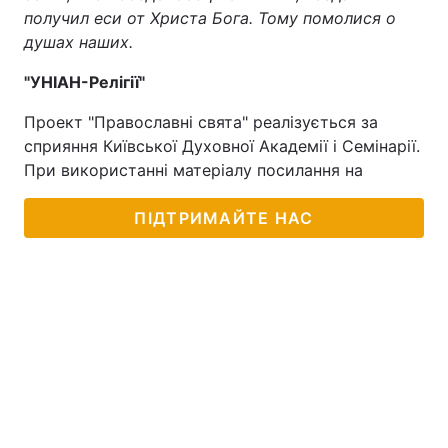
получил еси от Христа Бога. Тому помолися о
Лонгріди
душах наших.
"УНІАН-Релігії"
Відео з Youtube
Статті
Проект "Православні свята" реалізується за
Інтерв'ю
Думки
сприяння Київської Духовної Академії і Семінарії.
При використанні матеріалу посилання на
Архів
Вакансії
ПІДТРИМАЙТЕ НАС
Контакти
Послуги