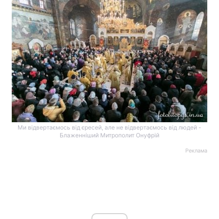
Ми відвертаємось від єресей, але не відвертаємось від людей -
Блаженніший Митрополит Онуфрій
Реклама