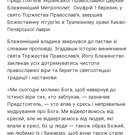
Предстоятель Української Православної Церкви
Блаженніший Митрополит Онуфрій 1 березня, у
свято Торжества Православ’я, звершив
Божественну літургію в Трапезному храмі Києво-
Печерської лаври.
Блаженніший владика звернувся до пастви зі
словами проповіді. Згадавши історію виникнення
свята Торжества Православ’я, Його Блаженство
закликав усіх дотримуватись чистоти
православної віри та берегти святоотецькі
традиції і настанови.
«Ми сьогодні молимо Бога, щоб навернув до
істиної віри тих, хто заблукав, — зазначив
Предстоятель, — хто впав у єресь і неправильне
мудрування про Бога. Ми відвертаємось від
єресей, але не відвертаємось від людей, які
впали в єресі, бо ці люди — також образ Божий,
ми любимо їх і бажаємо, щоб вони також стали