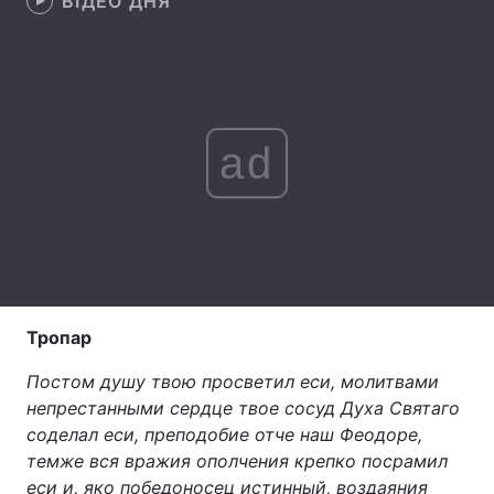
ВІДЕО ДНЯ
Головна
Війна
Україна
Політика
ad
Економіка
Світ
Спорт
Наука
Техно і зв'язок
Лайт
Тропар
Зброя
Інциденти
Постом душу твою просветил еси, молитвами
Здоров'я
Туризм
непрестанными сердце твое сосуд Духа Святаго
соделал еси, преподобие отче наш Феодоре,
Цікавинки
Погода
темже вся вражия ополчения крепко посрамил
Екологія
Регіони
еси и, яко победоносец истинный, воздаяния