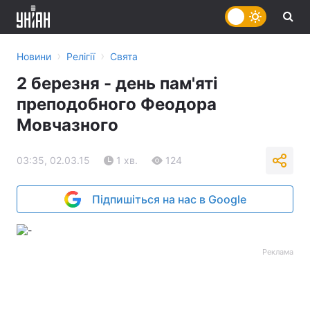
›
›
Новини
Релігії
Свята
2 березня - день пам'яті
преподобного Феодора
Мовчазного
03:35, 02.03.15
1 хв.
124
Підпишіться на нас в Google
Реклама