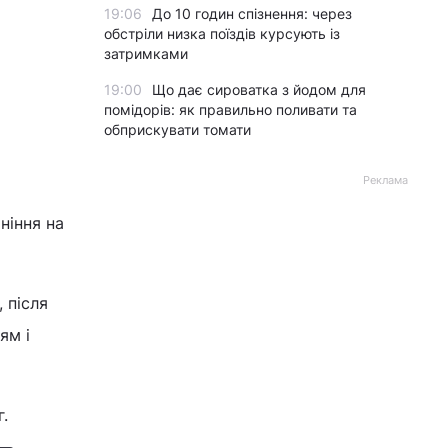
19:06
До 10 годин спізнення: через
обстріли низка поїздів курсують із
затримками
19:00
Що дає сироватка з йодом для
помідорів: як правильно поливати та
обприскувати томати
Реклама
оніння на
 після
ям і
.