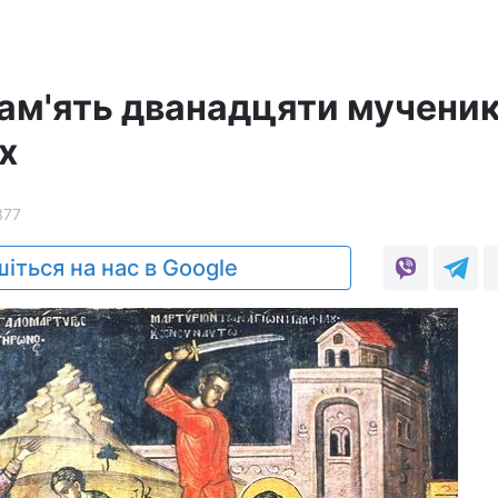
пам'ять дванадцяти мученик
х
377
іться на нас в Google