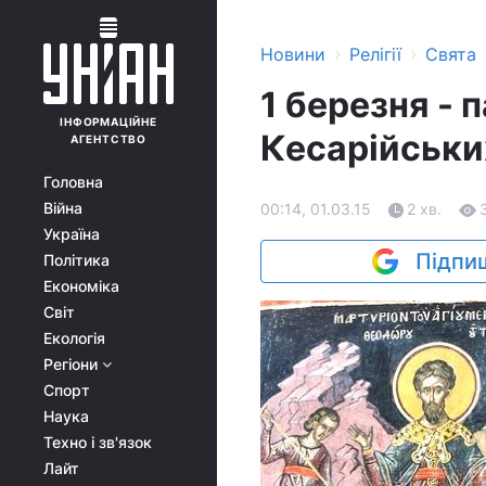
›
›
Новини
Релігії
Свята
1 березня - 
ІНФОРМАЦІЙНЕ
Кесарійськи
АГЕНТСТВО
Головна
Війна
00:14, 01.03.15
2 хв.
Україна
Підпиш
Політика
Економіка
Світ
Екологія
Регіони
Спорт
Наука
Техно і зв'язок
Лайт