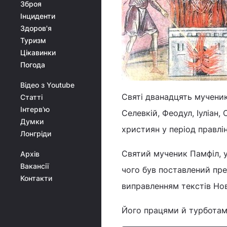
Зброя
Інциденти
Здоров'я
Туризм
Цікавинки
Погода
Відео з Youtube
Святі дванадцять мученик
Статті
Інтерв'ю
Селевкій, Феодул, Іуліан, 
Думки
християн у період правлін
Лонгріди
Святий мученик Памфіл, у
Архів
Вакансії
чого був поставлений прес
Контакти
виправленням текстів Но
Його працями й турботами 