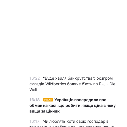
16:22
"Буде хвиля банкрутства": розгром
складів Wildberries боляче бʼють по РФ, - Die
Welt
16:18
Українців попередили про
УНІАН
обман на касі: що робити, якщо ціна в чеку
вища за цінник
16:17
Чи люблять коти своїх господарів
так само, як собаки: ось що виявила наука