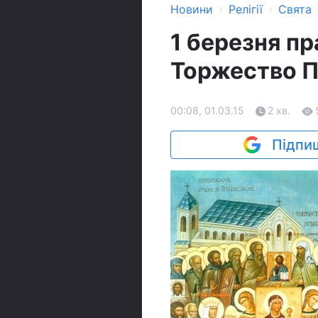
›
›
Новини
Релігії
Свята
1 березня п
Торжество П
00:08, 01.03.15
2 хв.
Підпиш