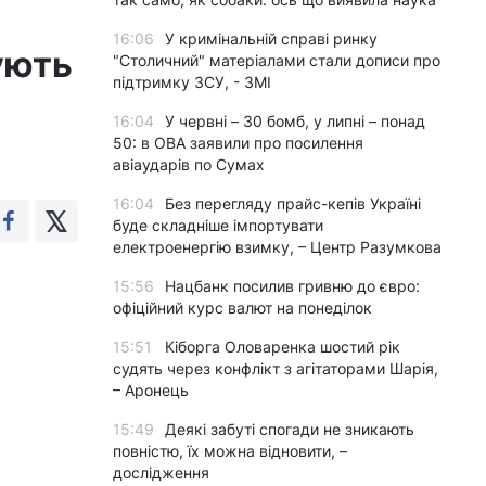
16:06
У кримінальній справі ринку
ують
"Столичний" матеріалами стали дописи про
підтримку ЗСУ, - ЗМІ
16:04
У червні – 30 бомб, у липні – понад
50: в ОВА заявили про посилення
авіаударів по Сумах
16:04
Без перегляду прайс-кепів Україні
буде складніше імпортувати
електроенергію взимку, – Центр Разумкова
15:56
Нацбанк посилив гривню до євро:
офіційний курс валют на понеділок
15:51
Кіборга Оловаренка шостий рік
судять через конфлікт з агітаторами Шарія,
– Аронець
15:49
Деякі забуті спогади не зникають
повністю, їх можна відновити, –
дослідження