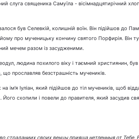
ий слуга священика Самуїла - вісімнадцятирічний хло
алося був Селевкій, колишній воїн. Він підійшов до Пам
 йому про мученицьку кончину святого Порфирія. Він ту
ений мечем разом із засудженими.
Феодул, людина похилого віку і таємний християнин, був
те, що прославляв безстрашність мучеників.
на ім’я Іуліан, який підійшов до тіл мучеників, щоб відд
 Його схопили і повели до правителя, який засудив св
во страданиих своих венцы прияша нетленныя от Тебе, 