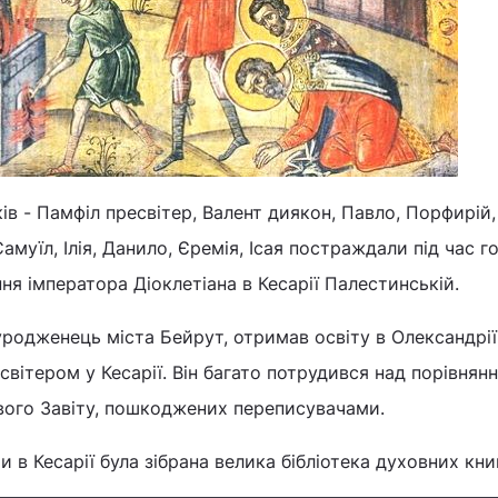
ів - Памфіл пресвітер, Валент диякон, Павло, Порфирій,
Самуїл, Ілія, Данило, Єремія, Ісая постраждали під час г
ня імператора Діоклетіана в Кесарії Палестинській.
родженець міста Бейрут, отримав освіту в Олександрії,
вітером у Кесарії. Він багато потрудився над порівнянн
вого Завіту, пошкоджених переписувачами.
в Кесарії була зібрана велика бібліотека духовних книг