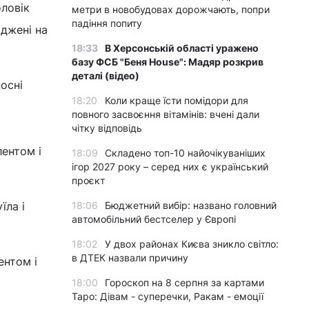
оловік
метри в новобудовах дорожчають, попри
падіння попиту
аджені на
18:33
В Херсонській області уражено
базу ФСБ "Беня House": Мадяр розкрив
деталі (відео)
носні
18:20
Коли краще їсти помідори для
повного засвоєння вітамінів: вчені дали
чітку відповідь
лентом і
18:09
Складено топ-10 найочікуваніших
ігор 2027 року – серед них є український
проєкт
їла і
18:06
Бюджетний вибір: названо головний
автомобільний бестселер у Європі
18:02
У двох районах Києва зникло світло:
в ДТЕК назвали причину
ентом і
18:00
Гороскоп на 8 серпня за картами
Таро: Дівам - суперечки, Ракам - емоції