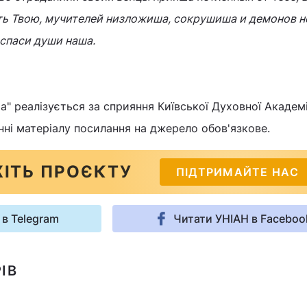
ть Твою, мучителей низложиша, сокрушиша и демонов
 спаси души наша.
" реалізується за сприяння Київської Духовної Академії
нні матеріалу посилання на джерело обов'язкове.
ІТЬ ПРОЄКТУ
ПІДТРИМАЙТЕ НАС
 в Telegram
Читати УНІАН в Faceboo
ІВ