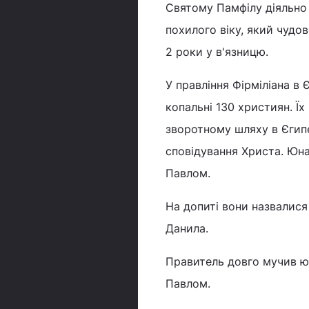
Святому Памфілу діяльно 
похилого віку, який чудо
2 роки у в'язницю.
У правління Фірміліана в 
копальні 130 християн. Їх
зворотному шляху в Єгипет
сповідування Христа. Юна
Павлом.
На допиті вони назвалися і
Данила.
Правитель довго мучив юн
Павлом.