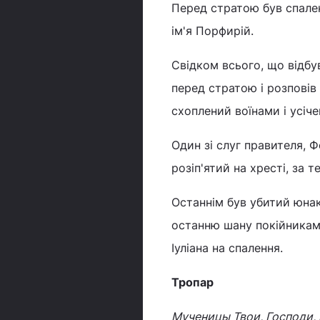
Перед стратою був спален
ім'я Порфирій.
Свідком всього, що відбув
перед стратою і розповів
схоплений воїнами і усіч
Один зі слуг правителя, 
розіп'ятий на хресті, за 
Останнім був убитий юнак 
останню шану покійникам.
Іуліана на спалення.
Тропар
Мученицы Твои, Господи, 