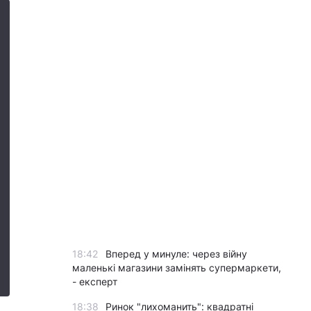
18:42
Вперед у минуле: через війну
маленькі магазини замінять супермаркети,
- експерт
18:38
Ринок "лихоманить": квадратні