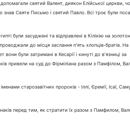
допомагали святий Валент, диякон Елійської церкви, ч
во знав Святе Письмо і святий Павло. Всі троє були пос
Єгипті були засуджені та відправлені в Кілікію на золото
 проводжали до місця заслання п'ять хлопців-братів. На
 вони були затримані в Кесарії і кинуті до в'язниці за
ків привели на суд до Фірміліана разом з Памфілом, Ва
менами старозавітних пророків - Іллі, Єремії, Ісаї, Саму
аків перед тим, як стратити їх разом з Памфилом, Вал