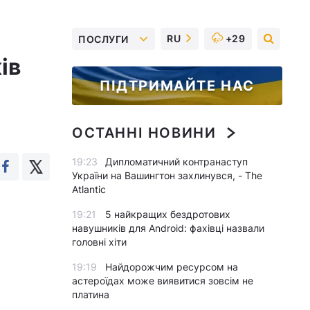
RU
+29
ПОСЛУГИ
ів
ПІДТРИМАЙТЕ НАС
ОСТАННІ НОВИНИ
19:23
Дипломатичний контранаступ
України на Вашингтон захлинувся, - The
Atlantic
19:21
5 найкращих бездротових
навушників для Android: фахівці назвали
головні хіти
19:19
Найдорожчим ресурсом на
астероїдах може виявитися зовсім не
платина