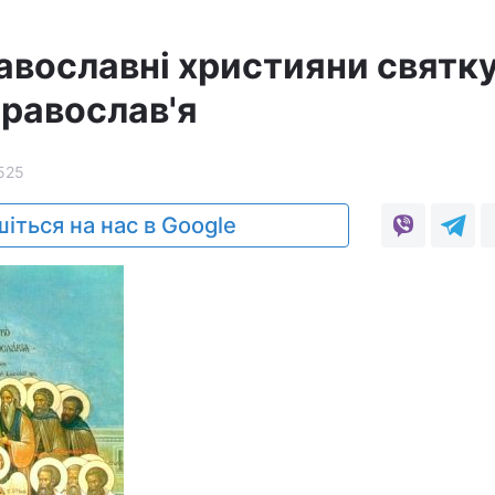
равославні християни святк
равослав'я
525
іться на нас в Google