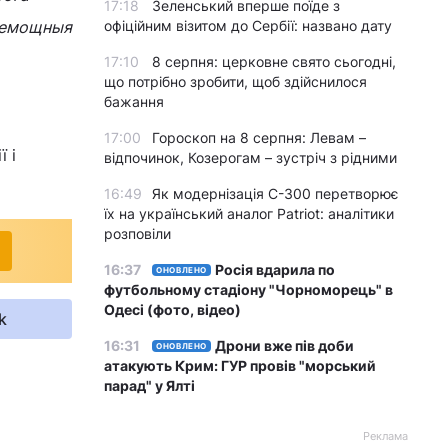
17:18
Зеленський вперше поїде з
 немощныя
офіційним візитом до Сербії: названо дату
17:10
8 серпня: церковне свято сьогодні,
що потрібно зробити, щоб здійснилося
бажання
17:00
Гороскоп на 8 серпня: Левам –
 і
відпочинок, Козерогам – зустріч з рідними
16:49
Як модернізація С-300 перетворює
їх на український аналог Patriot: аналітики
розповіли
16:37
Росія вдарила по
ОНОВЛЕНО
футбольному стадіону "Чорноморець" в
Одесі (фото, відео)
k
16:31
Дрони вже пів доби
ОНОВЛЕНО
атакують Крим: ГУР провів "морський
парад" у Ялті
Реклама