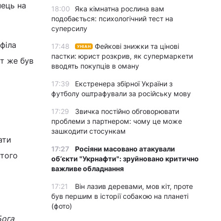
пець на
18:00
Яка кімнатна рослина вам
подобається: психологічний тест на
суперсилу
філа
17:48
Фейкові знижки та цінові
УНІАН
пастки: юрист розкрив, як супермаркети
т же був
вводять покупців в оману
17:39
Екстренера збірної України з
футболу оштрафували за російську мову
17:29
Звичка постійно обговорювати
проблеми з партнером: чому це може
зашкодити стосункам
ати
17:27
Росіяни масовано атакували
ятого
обʼєкти "Укрнафти": зруйновано критично
важливе обладнання
17:21
Він лазив деревами, мов кіт, проте
був першим в історії собакою на планеті
(фото)
Бога