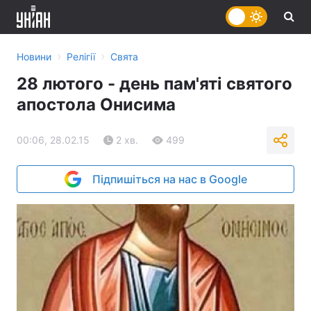
›
›
Новини
Релігії
Свята
28 лютого - день пам'яті святого
апостола Онисима
00:06, 28.02.15
2 хв.
499
Підпишіться на нас в Google