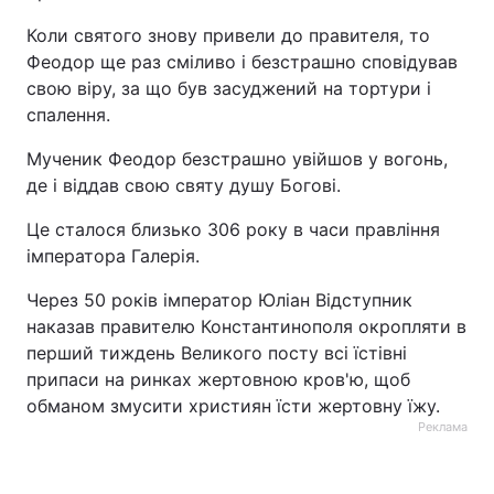
Коли святого знову привели до правителя, то
Феодор ще раз сміливо і безстрашно сповідував
свою віру, за що був засуджений на тортури і
спалення.
Мученик Феодор безстрашно увійшов у вогонь,
де і віддав свою святу душу Богові.
Це сталося близько 306 року в часи правління
імператора Галерія.
Через 50 років імператор Юліан Відступник
наказав правителю Константинополя окропляти в
перший тиждень Великого посту всі їстівні
припаси на ринках жертовною кров'ю, щоб
обманом змусити християн їсти жертовну їжу.
Реклама