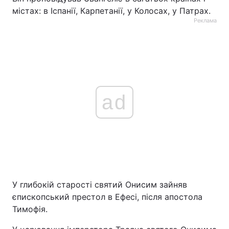
містах: в Іспанії, Карпетанії, у Колосах, у Патрах.
Тема оформлення
Реклама
ad
У глибокій старості святий Онисим зайняв
єпископський престол в Ефесі, після апостола
Тимофія.