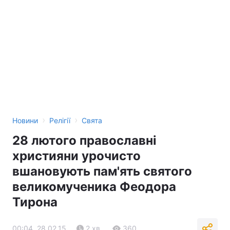
›
›
Новини
Релігії
Свята
28 лютого православні
християни урочисто
вшановують пам'ять святого
великомученика Феодора
Тирона
00:04, 28.02.15
2 хв.
360