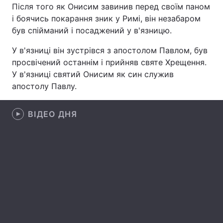
Після того як Онисим завинив перед своїм паном
і боячись покарання зник у Римі, він незабаром
був спійманий і посаджений у в'язницю.
Головна
Війна
У в'язниці він зустрівся з апостолом Павлом, був
просвічений останнім і прийняв святе Хрещення.
Україна
Політика
У в'язниці святий Онисим як син служив
апостолу Павлу.
Економіка
Світ
Спорт
Наука
ВІДЕО ДНЯ
Техно і зв'язок
Лайт
Зброя
Інциденти
Здоров'я
Туризм
Цікавинки
Погода
Екологія
Регіони