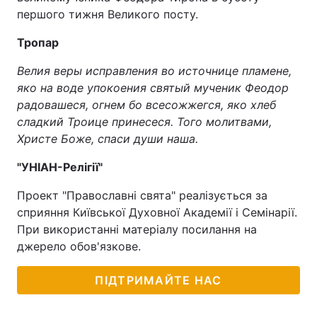
першого тижня Великого посту.
Тропар
Велия веры исправления во источнице пламене,
яко на воде упокоения святый мученик Феодор
радовашеся, огнем бо всесожжегся, яко хлеб
сладкий Троице принесеся. Того молитвами,
Христе Боже, спаси души наша.
"УНІАН-Релігії"
Проект "Православні свята" реалізується за
сприяння Київської Духовної Академії і Семінарії.
При використанні матеріалу посилання на
джерело обов'язкове.
ПІДТРИМАЙТЕ НАС