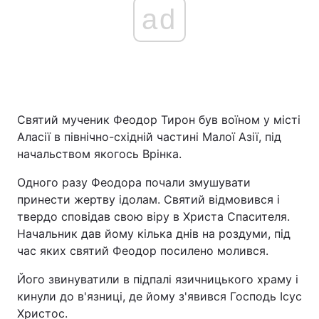
ad
Святий мученик Феодор Тирон був воїном у місті
Аласії в північно-східній частині Малої Азії, під
начальством якогось Врінка.
Одного разу Феодора почали змушувати
принести жертву ідолам. Святий відмовився і
твердо сповідав свою віру в Христа Спасителя.
Начальник дав йому кілька днів на роздуми, під
час яких святий Феодор посилено молився.
Його звинуватили в підпалі язичницького храму і
кинули до в'язниці, де йому з'явився Господь Ісус
Христос.