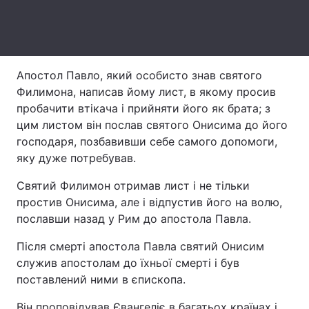
Лонгріди
Відео з Youtube
Статті
Апостол Павло, який особисто знав святого
Филимона, написав йому лист, в якому просив
Інтерв'ю
Думки
пробачити втікача і прийняти його як брата; з
цим листом він послав святого Онисима до його
Архів
Вакансії
господаря, позбавивши себе самого допомоги,
Контакти
яку дуже потребував.
Святий Филимон отримав лист і не тільки
Послуги
простив Онисима, але і відпустив його на волю,
пославши назад у Рим до апостола Павла.
Після смерті апостола Павла святий Онисим
служив апостолам до їхньої смерті і був
поставлений ними в єпископа.
Він проповідував Євангеліє в багатьох країнах і