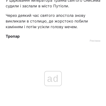
У царювання імператора Траяна святого Онисима
судили і заслали в місто Путіоли.
Через деякий час святого апостола знову
викликали в столицю, де жорстоко побили
камінням і потім усікли голову мечем.
Тропар
Реклама
ad