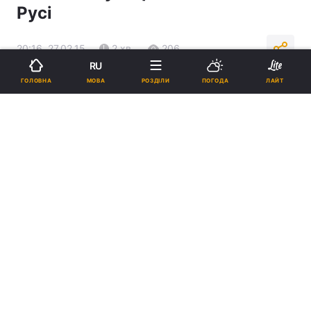
Русі
20:16, 27.02.15
2 хв.
206
RU
МОВА
ГОЛОВНА
РОЗДІЛИ
ПОГОДА
ЛАЙТ
Підпишіться на нас в Google
Реклама
ad