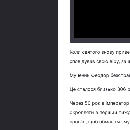
Коли святого знову приве
сповідував свою віру, за 
Мученик Феодор безстрашн
Це сталося близько 306 р
Через 50 років імперато
окропляти в перший тижде
кров'ю, щоб обманом зму