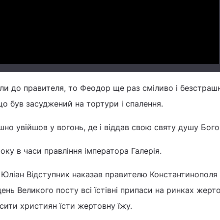
Video
ли до правителя, то Феодор ще раз сміливо і безстраш
що був засуджений на тортури і спалення.
о увійшов у вогонь, де і віддав свою святу душу Богов
оку в часи правління імператора Галерія.
р Юліан Відступник наказав правителю Константинополя
нь Великого посту всі їстівні припаси на ринках жерт
сити християн їсти жертовну їжу.