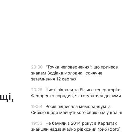
20:30
"Точка неповернення": що принесе
знакам Зодіака молодик і сонячне
затемнення 12 серпня
20:26
Чисті підвали та більше генераторів:
щі,
Федоренко порадив, як готуватися до зими
19:54
Росія підписала меморандум із
Сирією щодо майбутнього своїх баз у країні
19:53
Не бачили з 2014 року: в Карпатах
знайшли надзвичайно рідкісний гриб (фото)