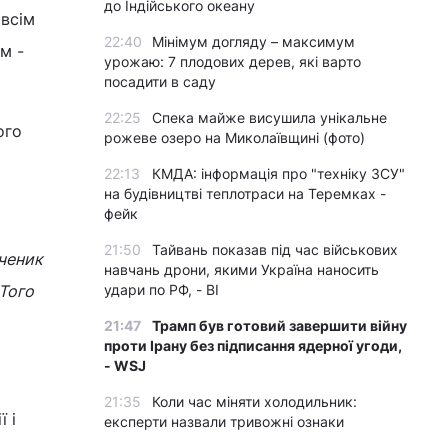
до Індійського океану
 всім
22:40
Мінімум догляду – максимум
м -
урожаю: 7 плодових дерев, які варто
посадити в саду
22:25
Спека майже висушила унікальне
ого
рожеве озеро на Миколаївщині (фото)
22:13
КМДА: інформація про "техніку ЗСУ"
на будівництві теплотраси на Теремках -
фейк
21:50
Тайвань показав під час військових
ченик
навчань дрони, якими Україна наносить
Того
удари по РФ, - BI
21:47
Трамп був готовий завершити війну
проти Ірану без підписання ядерної угоди,
- WSJ
21:35
Коли час міняти холодильник:
 і
експерти назвали тривожні ознаки