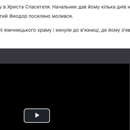
у в Христа Спасителя. Начальник дав йому кілька днів 
ятий Феодор посилено молився.
і язичницького храму і кинули до в'язниці, де йому з'я
Play