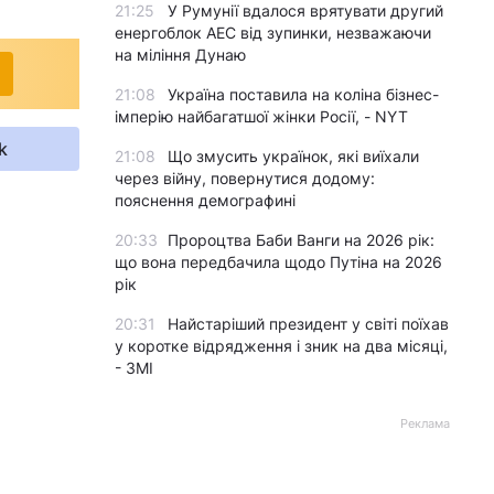
21:25
У Румунії вдалося врятувати другий
енергоблок АЕС від зупинки, незважаючи
на міління Дунаю
21:08
Україна поставила на коліна бізнес-
імперію найбагатшої жінки Росії, - NYT
k
21:08
Що змусить українок, які виїхали
через війну, повернутися додому:
пояснення демографині
20:33
Пророцтва Баби Ванги на 2026 рік:
що вона передбачила щодо Путіна на 2026
рік
20:31
Найстаріший президент у світі поїхав
у коротке відрядження і зник на два місяці,
- ЗМІ
Реклама