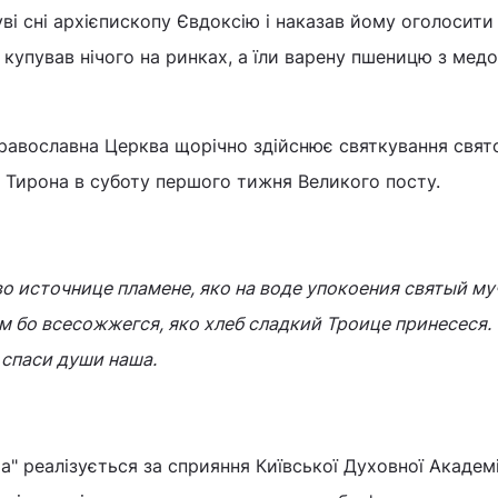
ві сні архієпископу Євдоксію і наказав йому оголосити
 купував нічого на ринках, а їли варену пшеницю з медо
Православна Церква щорічно здійснює святкування свят
Тирона в суботу першого тижня Великого посту.
о источнице пламене, яко на воде упокоения святый му
 бо всесожжегся, яко хлеб сладкий Троице принесеся. 
 спаси души наша.
" реалізується за сприяння Київської Духовної Академії