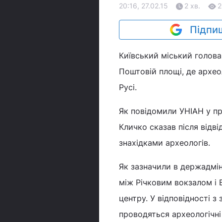
20:16, 27.02.15
2 хв.
2
Підпиш
Київський міський голова
Поштовій площі, де археол
Русі.
Як повідомили УНІАН у пре
Кличко сказав після відв
знахідками археологів.
Як зазначили в держадміні
між Річковим вокзалом і
центру. У відповідності 
проводяться археологічні 