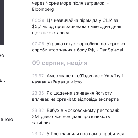
через Чорне море після затримок, -
Bloomberg
00:39
Ця незвичайна піраміда у США за
$5,7 млрд пропрацювала лише один день:
що з нею сталося
00:08
Україна готує Чорнобиль до чергової
спроби вторгнення з боку РФ, - Der Spiegel
но
09 серпня, неділя
23:37
Американець об'їздив усю Україну і
і.
назвав найкраще місто
23:35
Як щоденне вживання йогурту
впливає на організм: відповідь експертів
23:32
Вибух в московському ресторані:
ЗМІ дізналися нові дані про кількість
овною
загиблих
23:02
У Росії заявили про намір пробитися