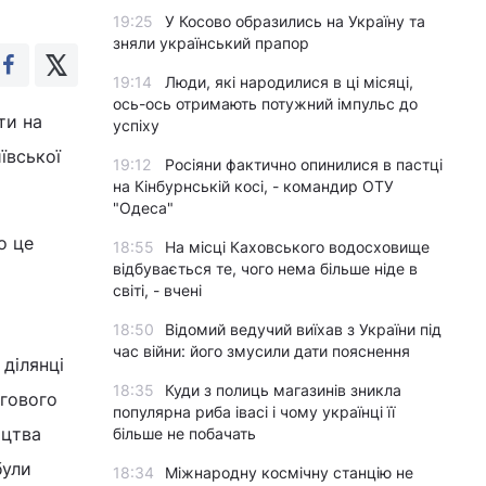
19:25
У Косово образились на Україну та
зняли український прапор
19:14
Люди, які народилися в ці місяці,
ось-ось отримають потужний імпульс до
ти на
успіху
ївської
19:12
Росіяни фактично опинилися в пастці
на Кінбурнській косі, - командир ОТУ
"Одеса"
о це
18:55
На місці Каховського водосховище
відбувається те, чого нема більше ніде в
світі, - вчені
18:50
Відомий ведучий виїхав з України під
час війни: його змусили дати пояснення
 ділянці
18:35
Куди з полиць магазинів зникла
гового
популярна риба івасі і чому українці її
ицтва
більше не побачать
були
18:34
Міжнародну космічну станцію не