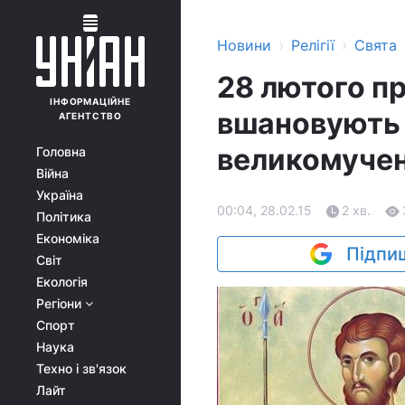
›
›
Новини
Релігії
Свята
28 лютого п
ІНФОРМАЦІЙНЕ
вшановують 
АГЕНТСТВО
великомуче
Головна
Війна
Україна
00:04, 28.02.15
2 хв.
Політика
Економіка
Підпиш
Світ
Екологія
Регіони
Спорт
Наука
Техно і зв'язок
Лайт