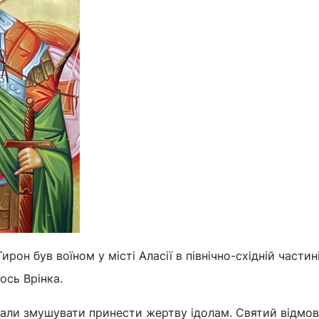
он був воїном у місті Аласії в північно-східній частин
ось Врінка.
али змушувати принести жертву ідолам. Святий відмов