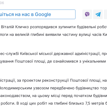
06
іться на нас в Google
 Віталій Кличко розпорядився зупинити будівельні робо
оги на великій глибині виявили частину вулиці часів Ки
с-службі Київської міської державної адміністрації, пр
ідування Поштової площі, де ознайомився з унікальними
страції, за проектом реконструкції Поштової площі, на
 Володимирським узвозом передбачено будівництво тор
з законодавством, на цьому місці перед початком будівн
роботи. В ході цих робіт на глибині близько 7,5 метрів 