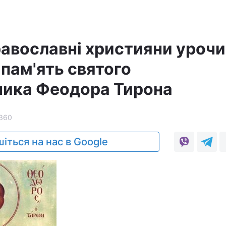
равославні християни уроч
пам'ять святого
ника Феодора Тирона
360
іться на нас в Google