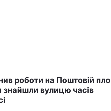
а
нив роботи на Поштовій пло
и знайшли вулицю часів
сі