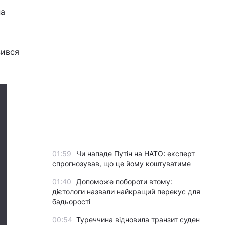
на
вився
01:59
Чи нападе Путін на НАТО: експерт
спрогнозував, що це йому коштуватиме
01:40
Допоможе побороти втому:
дієтологи назвали найкращий перекус для
бадьорості
00:54
Туреччина відновила транзит суден