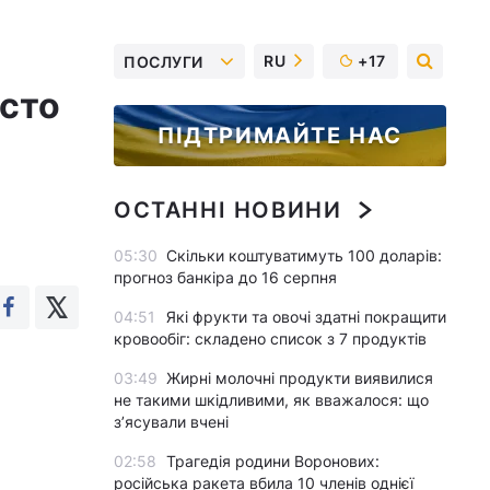
RU
+17
ПОСЛУГИ
исто
ПІДТРИМАЙТЕ НАС
ОСТАННІ НОВИНИ
05:30
Скільки коштуватимуть 100 доларів:
прогноз банкіра до 16 серпня
04:51
Які фрукти та овочі здатні покращити
кровообіг: складено список з 7 продуктів
03:49
Жирні молочні продукти виявилися
не такими шкідливими, як вважалося: що
з’ясували вчені
02:58
Трагедія родини Воронових:
російська ракета вбила 10 членів однієї