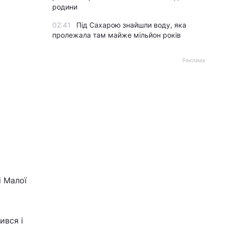
родини
02:41
Під Сахарою знайшли воду, яка
пролежала там майже мільйон років
Реклама
і Малої
ився і