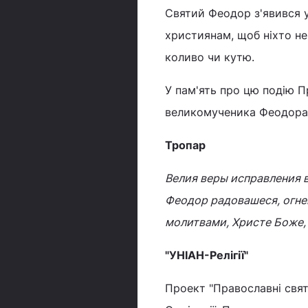
Святий Феодор з'явився у
християнам, щоб ніхто не
коливо чи кутю.
У пам'ять про цю подію 
великомученика Феодора 
Тропар
Велия веры исправления в
Феодор радовашеся, огнем
молитвами, Христе Боже,
"УНІАН-Релігії"
Проект "Православні свята