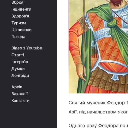
Зброя
Інциденти
Здоров'я
Туризм
Цікавинки
Погода
Відео з Youtube
Статті
Інтерв'ю
Думки
Лонгріди
Архів
Вакансії
Контакти
Святий мученик Феодор Тир
Азії, під начальством яког
Одного разу Феодора поч