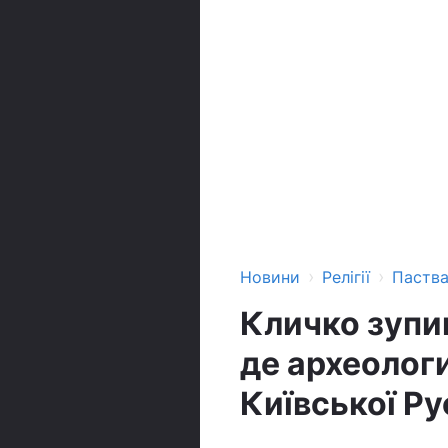
›
›
Новини
Релігії
Паств
Кличко зупи
де археолог
Київської Ру