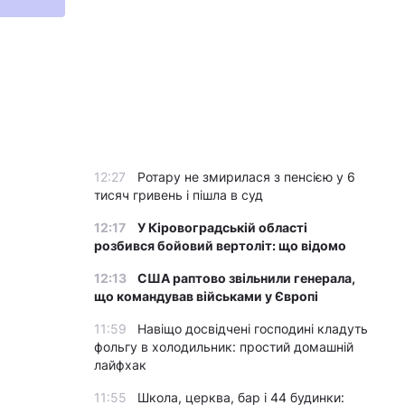
12:27
Ротару не змирилася з пенсією у 6
тисяч гривень і пішла в суд
12:17
У Кіровоградській області
розбився бойовий вертоліт: що відомо
12:13
США раптово звільнили генерала,
що командував військами у Європі
11:59
Навіщо досвідчені господині кладуть
фольгу в холодильник: простий домашній
лайфхак
11:55
Школа, церква, бар і 44 будинки: