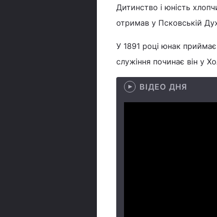
Дитинство і юність хлопч
отримав у Псковській Духо
У 1891 році юнак приймає
служіння починає він у Хо
ВІДЕО ДНЯ