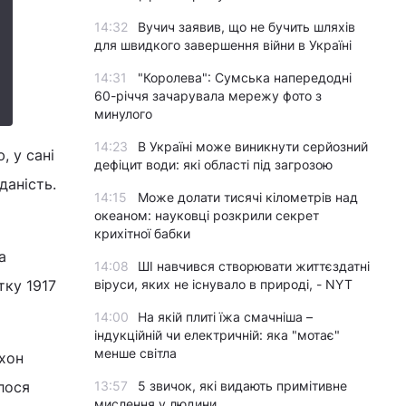
14:32
Вучич заявив, що не бучить шляхів
для швидкого завершення війни в Україні
14:31
"Королева": Сумська напередодні
60-річчя зачарувала мережу фото з
минулого
14:23
В Україні може виникнути серйозний
, у сані
дефіцит води: які області під загрозою
даність.
14:15
Може долати тисячі кілометрів над
океаном: науковці розкрили секрет
крихітної бабки
а
14:08
ШІ навчився створювати життєздатні
тку 1917
віруси, яких не існувало в природі, - NYT
14:00
На якій плиті їжа смачніша –
індукційній чи електричній: яка "мотає"
менше світла
хон
лося
13:57
5 звичок, які видають примітивне
мислення у людини