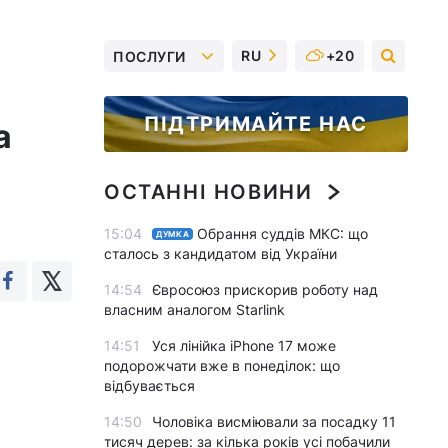
RU
+20
ПОСЛУГИ
ПІДТРИМАЙТЕ НАС
а
ОСТАННІ НОВИНИ
15:04
Обрання суддів МКС: що
ДУМКА
сталось з кандидатом від України
14:54
Євросоюз прискорив роботу над
власним аналогом Starlink
14:51
Уся лінійка iPhone 17 може
подорожчати вже в понеділок: що
відбувається
14:50
Чоловіка висміювали за посадку 11
тисяч дерев: за кілька років усі побачили