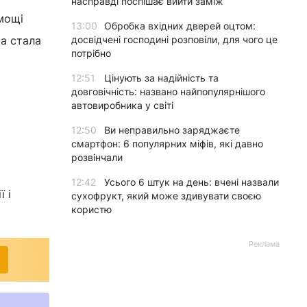
насправді поспішає вийти заміж
мощі
13:00
Обробка вхідних дверей оцтом:
ка стала
досвідчені господині розповіли, для чого це
потрібно
12:51
Цінують за надійність та
довговічність: названо найпопулярнішого
автовиробника у світі
12:50
Ви неправильно заряджаєте
смартфон: 6 популярних міфів, які давно
розвінчали
12:42
Усього 6 штук на день: вчені назвали
 і
сухофрукт, який може здивувати своєю
користю
Реклама