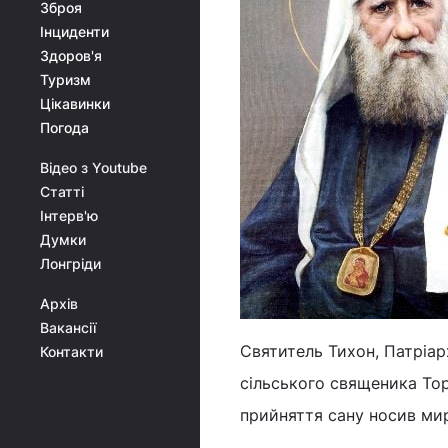
Зброя
Інциденти
Здоров'я
Туризм
Цікавинки
Погода
Відео з Youtube
Статті
Інтерв'ю
Думки
Лонгріди
Архів
Вакансії
Святитель Тихон, Патріар
Контакти
сільського священика Тор
прийняття сану носив мир