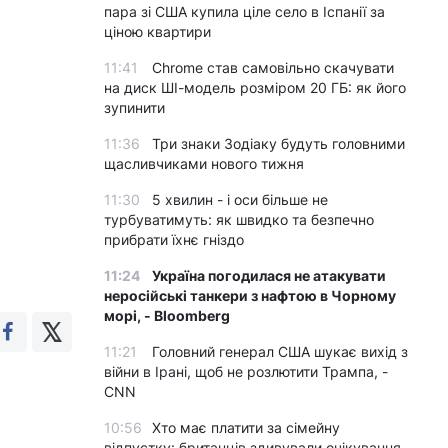
пара зі США купила ціле село в Іспанії за
ціною квартири
11:41
Chrome став самовільно скачувати
на диск ШІ-модель розміром 20 ГБ: як його
зупинити
11:36
Три знаки Зодіаку будуть головними
щасливчиками нового тижня
11:30
5 хвилин - і оси більше не
турбуватимуть: як швидко та безпечно
прибрати їхнє гніздо
11:24
Україна погодилася не атакувати
неросійські танкери з нафтою в Чорному
морі, - Bloomberg
11:21
Головний генерал США шукає вихід з
війни в Ірані, щоб не розлютити Трампа, -
CNN
10:56
Хто має платити за сімейну
відпустку: британців здивували очікування