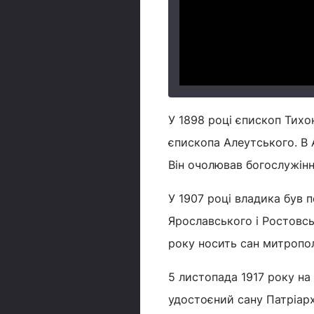
У 1898 році єпископ Тихо
єпископа Алеутського. В 
Він очолював богослужінн
У 1907 році владика був 
Ярославського і Ростовськ
року носить сан митропо
5 листопада 1917 року н
удостоєний сану Патріарх 