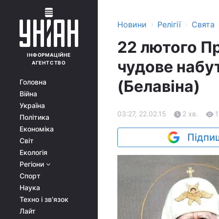
›
›
Новини
Релігії
Свята
22 лютого П
ІНФОРМАЦІЙНЕ
чудове набу
АГЕНТСТВО
(Белавіна)
Головна
Війна
Україна
03:27, 22.02.15
2 хв.
1
Політика
Економіка
Підпиш
Світ
Екологія
Регіони
Спорт
Наука
Техно і зв'язок
Лайт