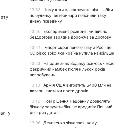
13:53
Чому коти влаштовують нічні забіги
по будинку: ветеринари пояснили таку
рету
дивну поведінку
13:50
Експеримент розкрив, чи дійсно
бездротова зарядка дорожча за дротову
13:44
Імпорт скрапленого газу з Росії до
ЄС різко зріс: яка країна купила найбільше
13:23
На один знак Зодіаку ось-ось чекає
феєричний камбек після кількох років
випробувань
13:13
Армія США витратить $400 млн на
лазерні системи проти дронів
13:12
Нові рішення Нацбанку дозволять
бізнесу залучати більше кредитів: Пишний
ал, у
розкрив деталі
13:06
Денисенко зізналася, чому