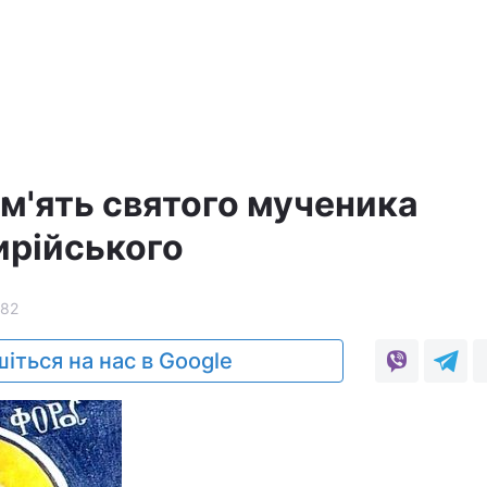
ам'ять святого мученика
рійського
82
іться на нас в Google