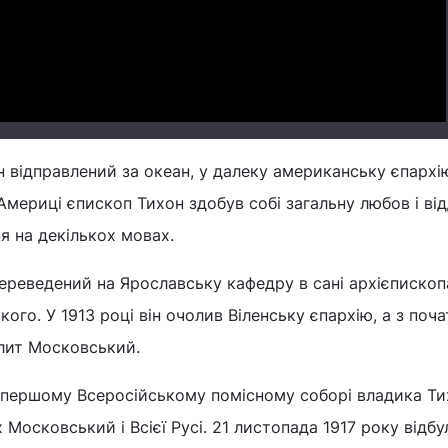
Video
н відправлений за океан, у далеку американську єпархію
Америці єпископ Тихон здобув собі загальну любов і від
я на декількох мовах.
переведений на Ярославську кафедру в сані архієпископ
ого. У 1913 році він очолив Віленську єпархію, а з поча
лит Московський.
а першому Всеросійському помісному соборі владика Ти
Московський і Всієї Русі. 21 листопада 1917 року відбу