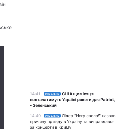
він
ьське
14:41
США щомісяця
ОНОВЛЕНО
постачатимуть Україні ракети для Patriot,
- Зеленський
14:40
Лідер "Ногу свело!" назвав
ОНОВЛЕНО
причину приїзду в Україну та виправдався
за концерти в Криму