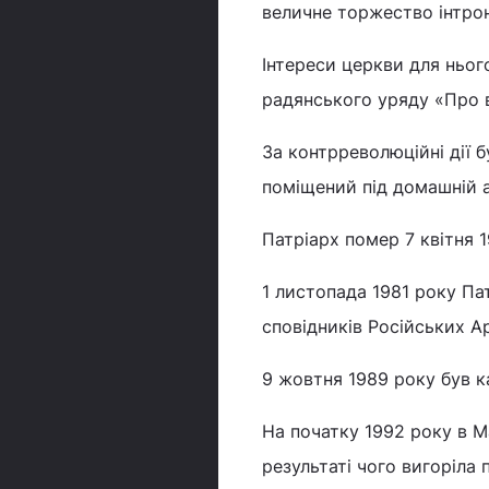
величне торжество інтроні
Інтереси церкви для ньог
радянського уряду «Про 
За контрреволюційні дії б
поміщений під домашній 
Патріарх помер 7 квітня 1
1 листопада 1981 року Па
сповідників Російських 
9 жовтня 1989 року був 
На початку 1992 року в М
результаті чого вигоріла