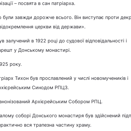
зації – посвята в сан патріарха.
о були завжди дорожче всього. Він виступає проти дек
відокремлення церкви від держави».
ув залучений в 1922 році до судової відповідальності і
арешт у Донському монастирі.
925 року.
тріарх Тихон був прославлений у числі новомучеників і
Архієрейським Синодом РПЦЗ.
канонізований Архієрейським Собором РПЦ.
алому соборі Донського монастиря був здійснений підп
 практично вся трапезна частину храму.