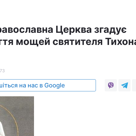
равославна Церква згадує
ття мощей святителя Тихон
73
іться на нас в Google