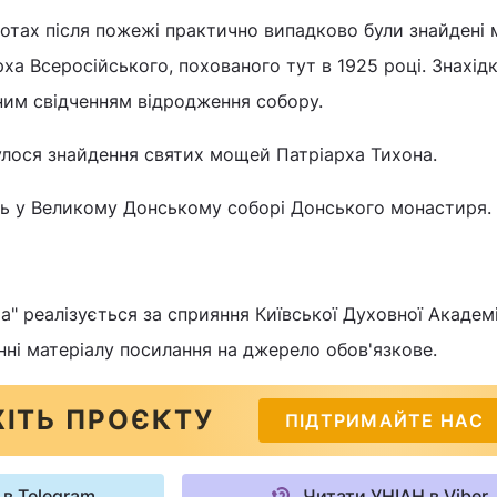
отах після пожежі практично випадково були знайдені 
рха Всеросійського, похованого тут в 1925 році. Знахід
ним свідченням відродження собору.
улося знайдення святих мощей Патріарха Тихона.
ь у Великому Донському соборі Донського монастиря.
" реалізується за сприяння Київської Духовної Академії
нні матеріалу посилання на джерело обов'язкове.
ІТЬ ПРОЄКТУ
ПІДТРИМАЙТЕ НАС
 в Telegram
Читати УНІАН в Viber