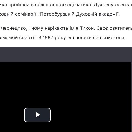
ика пройшли в селі при приході батька. Духовну освіту 
вній семінарії і Петербурзькій Духовній академії.
 чернецтво, і йому нарікають ім'я Тихон. Своє святител
лмській єпархії. З 1897 року він носить сан єпископа.
Play