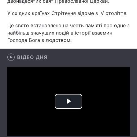
двонадесятих свят Православної Церкви.
У східних країнах Стрітення відоме з IV століття.
Це свято встановлено на честь пам'яті про одне з
Головна
Війна
найбільш значущих подій в історії взаємин
Господа Бога з людством.
Україна
Політика
Економіка
Світ
ВІДЕО ДНЯ
Спорт
Наука
Техно і зв'язок
Лайт
Зброя
Інциденти
Play
Здоров'я
Туризм
Video
Цікавинки
Погода
Екологія
Регіони