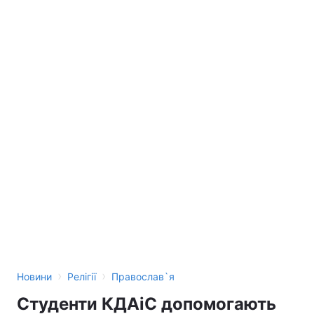
›
›
Новини
Релігії
Православ`я
Студенти КДАіС допомогають