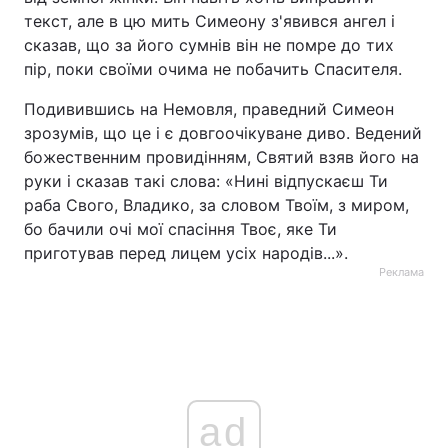
текст, але в цю мить Симеону з'явився ангел і
Тема оформлення
сказав, що за його сумнів він не помре до тих
пір, поки своїми очима не побачить Спасителя.
Подивившись на Немовля, праведний Симеон
зрозумів, що це і є довгоочікуване диво. Ведений
божественним провидінням, Святий взяв його на
руки і сказав такі слова: «Нині відпускаєш Ти
раба Свого, Владико, за словом Твоїм, з миром,
бо бачили очі мої спасіння Твоє, яке Ти
приготував перед лицем усіх народів...».
Реклама
ad