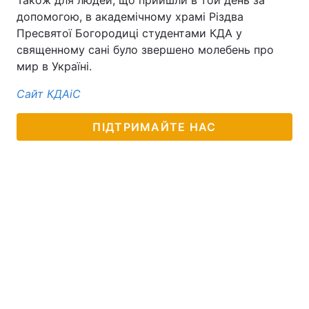
Також для людей, що прийшли в той день за
допомогою, в академічному храмі Різдва
Пресвятої Богородиці студентами КДА у
священному сані було звершено молебень про
мир в Україні.
Сайт КДАіС
ПІДТРИМАЙТЕ НАС