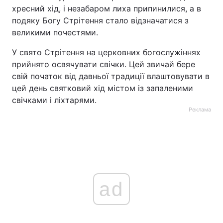
хресний хід, і незабаром лиха припинилися, а в
подяку Богу Стрітення стало відзначатися з
великими почестями.
У свято Стрітення на церковних богослужіннях
прийнято освячувати свічки. Цей звичай бере
свій початок від давньої традиції влаштовувати в
цей день святковий хід містом із запаленими
свічками і ліхтарями.
Реклама
ad