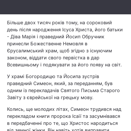
Лонгріди
Більше двох тисяч років тому, на сороковий
Відео з Youtube
Статті
день після народження Ісуса Христа, його батьки
- Діва Марія і праведний Йосип Обручник
Інтерв'ю
Думки
принесли Божественне Немовля в
Єрусалимський храм, щоб згідно з існуючим
Архів
Вакансії
законом, віддати свого первістка в дар
Всевишньому і подякувати за його появу на світ.
Контакти
У храмі Богородицю та Йосипа зустрів
Послуги
праведний Симеон, який, за переданням, був
одним із перекладачів Святого Письма Старого
Завіту з єврейської на грецьку мову.
Колись, ще молодих літах, Симеон трудився над
перекладом книги пророка Ісаії та засумнівався
в передбаченні про те, що Христос народиться
від земної жінки. Він навіть хотів виправити