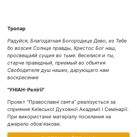
Тропар
Радуйся, Благодатная Богородице Дево, из Тебе
бо возсия Солнце правды, Христос Бог наш,
просвещаяй сущия во тьме. Веселися и ты,
старче праведный, приемый во объятия
Свободителя душ наших, дарующаго нам
воскресение
"УНІАН-Релігії"
Проект "Православні свята" реалізується за
сприяння Київської Духовної Академії і Семінарії.
При використанні матеріалу посилання на
джерело обов'язкове.