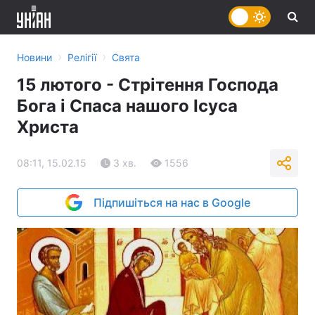
›
›
Новини
Релігії
Свята
15 лютого - Стрітення Господа
Бога і Спаса нашого Ісуса
Христа
08:11, 15.02.15
3 хв.
1556
Підпишіться на нас в Google