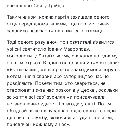
вчення про Святу Трійцю.
Тема оформлення
Таким чином, кожна партія захищала одного
отця перед двома іншими, і це протистояння
захопило незабаром всіх жителів столиці.
Тоді одного разу вночі три святителі з'явилися
уві сні святителю Іоанну Мавроподу,
митрополиту Євхаїтському, спочатку по одному,
а потім втрьох. В один голос вони йому сказали:
«Як ти бачиш, ми всі разом знаходимося поруч з
Богом і ніякі сварки або суперництво нас не
розділяють. Повели тим, хто свариться, не
створювати з-за нас розколів у Церкві, оскільки
за життя всі свої зусилля ми присвячували
встановленню єдності і злагоди у світі. Потім
об'єднай наше шанування в одне свято і склади
для нього службу, включивши туди піснеспіви,
присвячені кожному з нас».