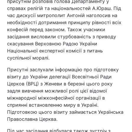
присутнім розповів голова Департаменту у
справах релігій та національностей А.Юраш. Під
час дискусії митрополит Антоній наголосив на
необхідності дотримання принципу рівності всіх
конфесій перед законом. Також учасники
засідання висловили стурбованість з приводу
скасування Верховною Радою України
Національної експертної комісії з питань
суспільної моралі.
Присутні заслухали інформацію про підготовку
візиту до України делегації Всесвітньої Ради
Церков (ВРЦ) з Женеви в березні цього року
задля вивчення можливої ролі цієї відомої
міжнародної міжконфесійної організації в
сприянні встановленню миру в Україні.
Підготовкою цього візиту займається Українська
Православна Церква.
Під час засідання відбулася також зустріч з