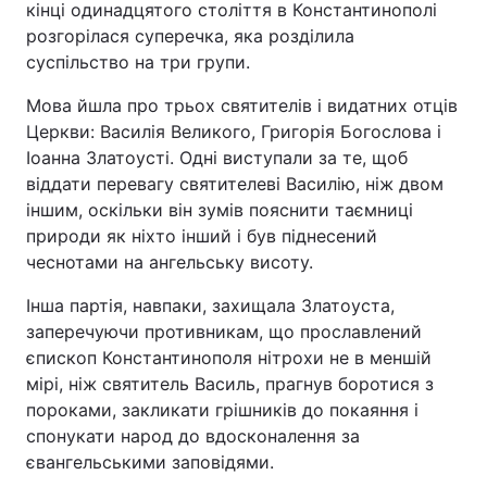
кінці одинадцятого століття в Константинополі
розгорілася суперечка, яка розділила
суспільство на три групи.
Головна
Війна
Мова йшла про трьох святителів і видатних отців
Церкви: Василія Великого, Григорія Богослова і
Україна
Політика
Іоанна Златоусті. Одні виступали за те, щоб
віддати перевагу святителеві Василію, ніж двом
Економіка
Світ
іншим, оскільки він зумів пояснити таємниці
природи як ніхто інший і був піднесений
Спорт
Наука
чеснотами на ангельську висоту.
Техно і зв'язок
Лайт
Інша партія, навпаки, захищала Златоуста,
заперечуючи противникам, що прославлений
Зброя
Інциденти
єпископ Константинополя нітрохи не в меншій
Здоров'я
Туризм
мірі, ніж святитель Василь, прагнув боротися з
пороками, закликати грішників до покаяння і
Цікавинки
Погода
спонукати народ до вдосконалення за
євангельськими заповідями.
Екологія
Регіони