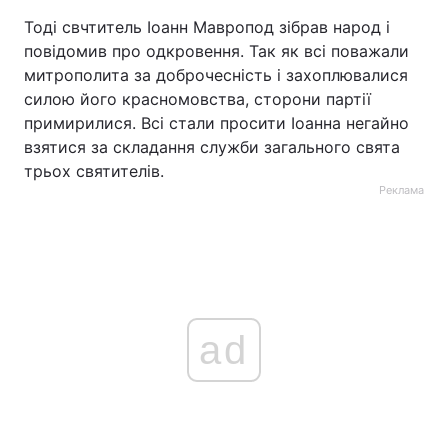
Тоді свчтитель Іоанн Мавропод зібрав народ і
повідомив про одкровення. Так як всі поважали
митрополита за доброчесність і захоплювалися
силою його красномовства, сторони партії
примирилися. Всі стали просити Іоанна негайно
взятися за складання служби загального свята
трьох святителів.
Реклама
ad