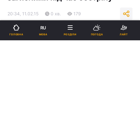
20:34, 11.02.15
0 хв.
179
RU
Підпишіться на нас в Google
МОВА
ГОЛОВНА
РОЗДІЛИ
ПОГОДА
ЛАЙТ
Реклама
ad