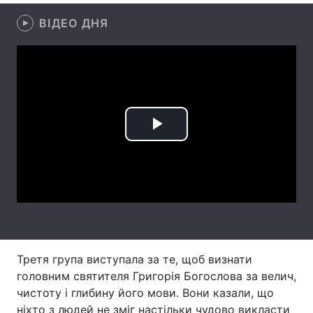
ВІДЕО ДНЯ
Лонгріди
Відео з Youtube
Статті
Інтерв'ю
Думки
Архів
Вакансії
Play
Контакти
Video
Послуги
Третя група виступала за те, щоб визнати
головним святителя Григорія Богослова за велич,
чистоту і глибину його мови. Вони казали, що
ніхто з людей не зміг настільки чудово викласти