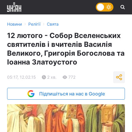
›
›
Новини
Релігії
Свята
12 лютого - Собор Вселенських
святителів і вчителів Василія
Великого, Григорія Богослова та
Іоанна Златоустого
05:17, 12.02.15
2 хв.
772
Підпишіться на нас в Google