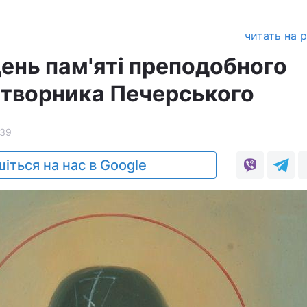
читать на 
день пам'яті преподобного
атворника Печерського
39
іться на нас в Google