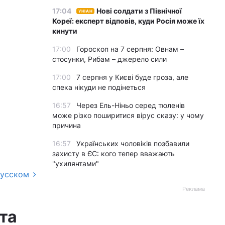
17:04
Нові солдати з Північної
УНІАН
Кореї: експерт відповів, куди Росія може їх
кинути
17:00
Гороскоп на 7 серпня: Овнам –
стосунки, Рибам – джерело сили
17:00
7 серпня у Києві буде гроза, але
спека нікуди не подінеться
16:57
Через Ель-Ніньо серед тюленів
може різко поширитися вірус сказу: у чому
причина
16:57
Українських чоловіків позбавили
захисту в ЄС: кого тепер вважають
"ухилянтами"
русском
Реклама
 та