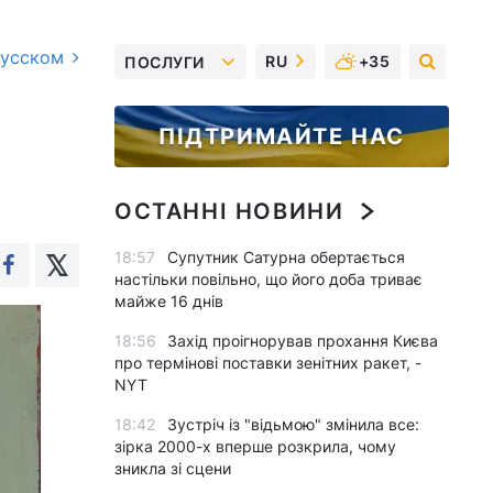
русском
RU
+35
ПОСЛУГИ
ПІДТРИМАЙТЕ НАС
ОСТАННІ НОВИНИ
18:57
Супутник Сатурна обертається
настільки повільно, що його доба триває
майже 16 днів
18:56
Захід проігнорував прохання Києва
про термінові поставки зенітних ракет, -
NYT
18:42
Зустріч із "відьмою" змінила все:
зірка 2000-х вперше розкрила, чому
зникла зі сцени