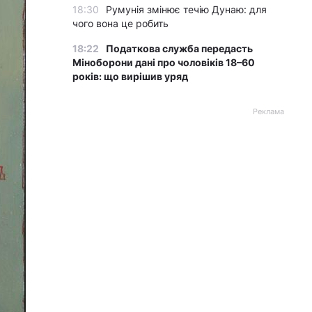
18:30
Румунія змінює течію Дунаю: для
чого вона це робить
18:22
Податкова служба передасть
Міноборони дані про чоловіків 18–60
років: що вирішив уряд
Реклама