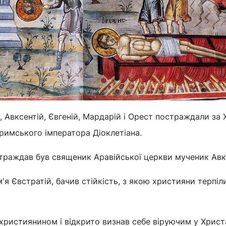
, Авксентій, Євгеній, Мардарій і Орест постраждали за 
 римського імператора Діоклетіана.
траждав був священик Аравійської церкви мученик Авк
м'я Євстратій, бачив стійкість, з якою християни терпіл
ристиянином і відкрито визнав себе віруючим у Христа