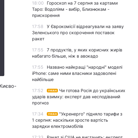
18:00
Гороскоп на 7 серпня за картами
Таро: Водоліям - вибір, Близнюкам -
прискорення
17:58
У Єврокомісії відреагували на заяву
Зеленського про скорочення поставок
ракет
17:55
7 продуктів, у яких корисних жирів
набагато більше, ніж в авокадо
17:55
Названо найкращі "народні" моделі
iPhone: саме ними власники задоволені
найбільше
 Києво-
17:52
Чи готова Росія до українських
УНІАН
ударів взимку: експерт дав несподіваний
прогноз
17:34
"Укренерго" підняло тарифи з
УНІАН
1 серпня: наскільки зросте вартість
зарядки електромобілів
17:33
Ракет зі США не вистачить: експерт