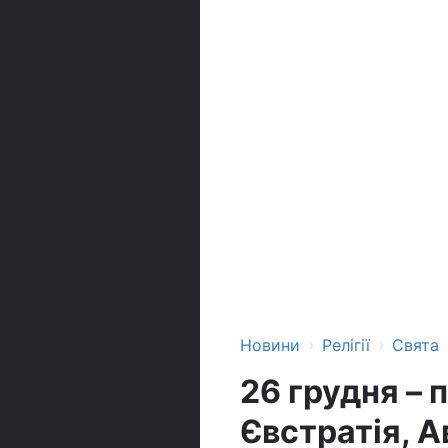
›
›
Новини
Релігії
Свята
26 грудня – 
Євстратія, А