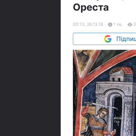
Ореста
00:13, 26.12.18
1 хв.
3
Підпиш