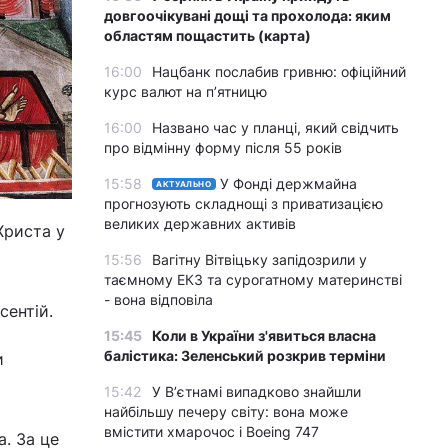
довгоочікувані дощі та прохолода: яким
областям пощастить (карта)
16:00
Нацбанк послабив гривню: офіційний
курс валют на п’ятницю
16:00
Названо час у планці, який свідчить
про відмінну форму після 55 років
15:58
У Фонді держмайна
АКТУАЛЬНО
прогнозують складнощі з приватизацією
великих державних активів
Христа у
15:56
Вагітну Вітвіцьку запідозрили у
таємному ЕКЗ та сурогатному материнстві
- вона відповіла
сентій.
15:45
Коли в України з'явиться власна
балістика: Зеленський розкрив терміни
и
15:42
У Вʼєтнамі випадково знайшли
найбільшу печеру світу: вона може
вмістити хмарочос і Boeing 747
. За це