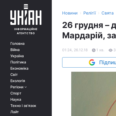
›
›
Новини
Релігії
Свята
26 грудня – 
ІНФОРМАЦІЙНЕ
Мардарій, з
АГЕНТСТВО
Головна
Війна
01:24, 26.12.18
1 хв.
3
Україна
Підпиш
Політика
Економіка
Світ
Екологія
Регіони
Спорт
Наука
Техно і зв'язок
Лайт