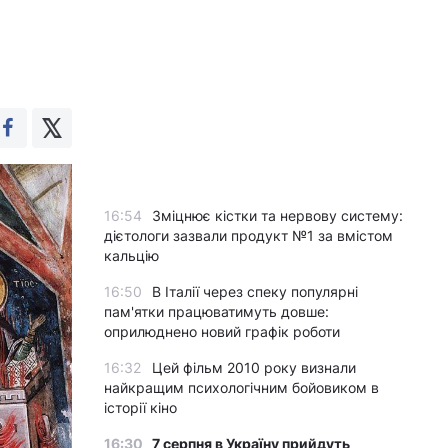
16:54
Зміцнює кістки та нервову систему:
дієтологи зазвали продукт №1 за вмістом
кальцію
16:50
В Італії через спеку популярні
пам'ятки працюватимуть довше:
оприлюднено новий графік роботи
16:32
Цей фільм 2010 року визнали
найкращим психологічним бойовиком в
історії кіно
16:30
7 серпня в Україну прийдуть