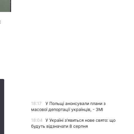
х
18:17
У Польщі анонсували плани з
масової депортації українців, - ЗМІ
18:04
У Україні з'явиться нове свято: що
будуть відзначати 8 серпня