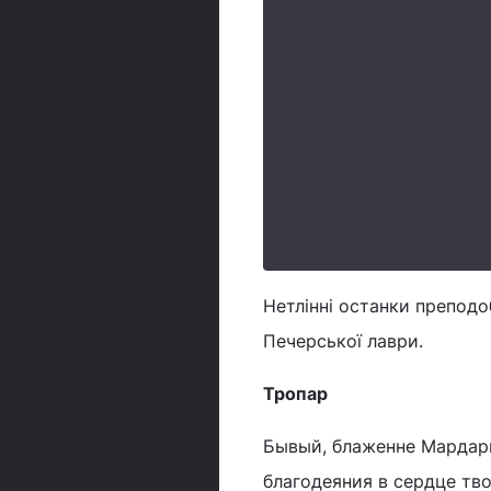
Нетлінні останки преподо
Печерської лаври.
Тропар
Бывый, блаженне Мардари
благодеяния в сердце тво