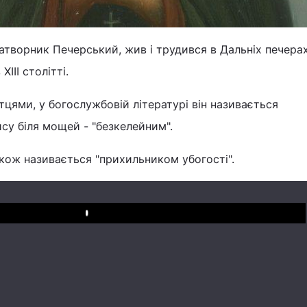
атворник Печерський, жив і трудився в Дальніх печера
III столітті.
тцями, у богослужбовій літературі він називається
ису біля мощей - "безкелейним".
акож називається "прихильником убогості".
Play