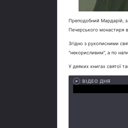
Преподобний Мардарій, з
Печерського монастиря в X
Згідно з рукописними свя
"некорисливим", а по нап
У деяких книгах святої т
ВІДЕО ДНЯ