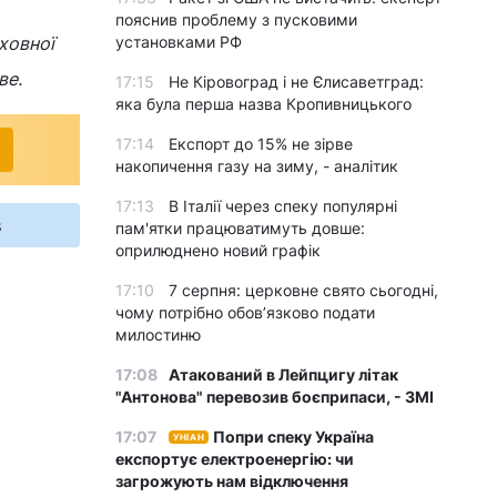
пояснив проблему з пусковими
ховної
установками РФ
ве.
17:15
Не Кіровоград і не Єлисаветград:
яка була перша назва Кропивницького
17:14
Експорт до 15% не зірве
накопичення газу на зиму, - аналітик
17:13
В Італії через спеку популярні
s
пам'ятки працюватимуть довше:
оприлюднено новий графік
17:10
7 серпня: церковне свято сьогодні,
чому потрібно обов’язково подати
милостиню
17:08
Атакований в Лейпцигу літак
"Антонова" перевозив боєприпаси, - ЗМІ
17:07
Попри спеку Україна
УНІАН
експортує електроенергію: чи
загрожують нам відключення