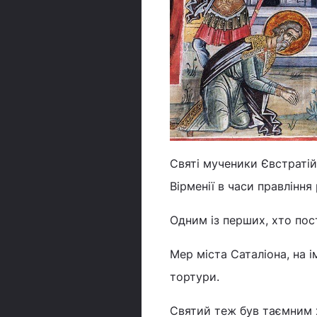
Святі мученики Євстратій
Вірменії в часи правління
Одним із перших, хто пос
Мер міста Саталіона, на і
тортури.
Святий теж був таємним х