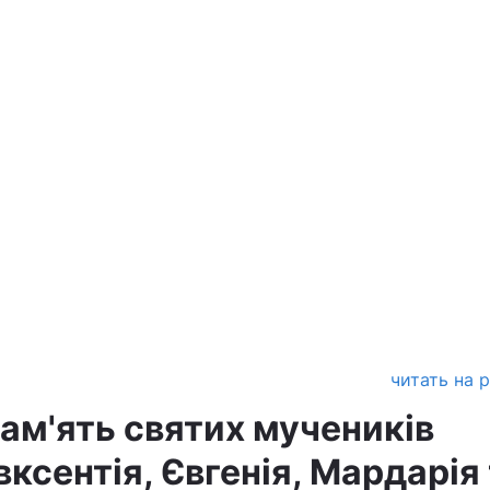
читать на 
пам'ять святих мучеників
вксентія, Євгенія, Мардарія