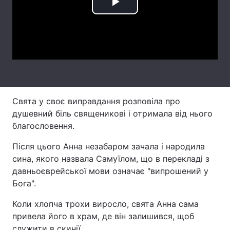
Play
Лонгріди
Video
Відео з Youtube
Статті
Інтерв'ю
Думки
Архів
Вакансії
Свята у своє виправдання розповіла про
душевний біль священикові і отримала від нього
Контакти
благословення.
Послуги
Після цього Анна незабаром зачала і народила
сина, якого назвала Самуїлом, що в перекладі з
давньоєврейської мови означає "випрошений у
Бога".
Коли хлопча трохи виросло, свята Анна сама
привела його в храм, де він залишився, щоб
служити в скинії.