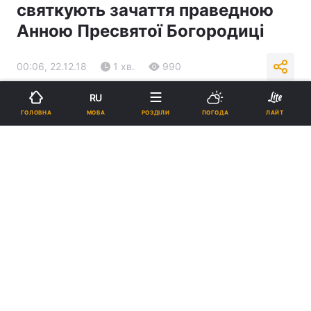
святкують зачаття праведною
Анною Пресвятої Богородиці
00:06, 22.12.18
1 хв.
990
RU
Підпишіться на нас в Google
МОВА
ГОЛОВНА
РОЗДІЛИ
ПОГОДА
ЛАЙТ
Реклама