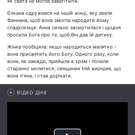
як свята не могла завагітніти.
Єлкана одружився на іншій жінці, яку звали
Феннана, щоб вона змогла народити йому
Головна
Війна
спадкоємця. Анна сильно засмутилася і щодня
просила Бога про те, щоб Він дав їй дитину.
Україна
Політика
Жінка пообіцяла: якщо народиться малятко -
Економіка
Світ
вона присвятить його Богу. Одного разу, коли
вона, як завжди, прийшла в храм і почали
Спорт
Наука
старанно молитися, священик Ілій вирішив, що
вона п'яна, і став дорікати.
Техно і зв'язок
Лайт
Зброя
ВІДЕО ДНЯ
Інциденти
Здоров'я
Туризм
Цікавинки
Погода
Екологія
Регіони