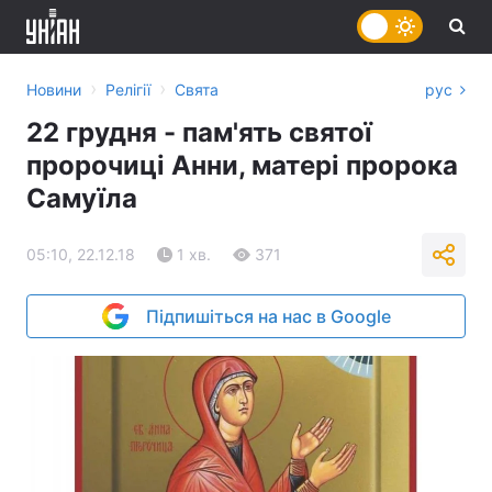
›
›
Новини
Релігії
Свята
рус
22 грудня - пам'ять святої
пророчиці Анни, матері пророка
Самуїла
05:10, 22.12.18
1 хв.
371
Підпишіться на нас в Google