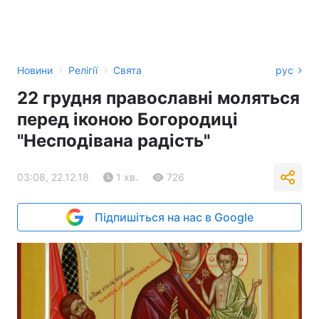
›
›
Новини
Релігії
Свята
рус
22 грудня православні моляться
перед іконою Богородиці
"Несподівана радість"
03:08, 22.12.18
1 хв.
726
Підпишіться на нас в Google