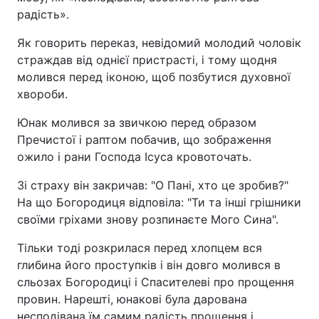
радість».
Як говорить переказ, невідомий молодий чоловік
страждав від однієї пристрасті, і тому щодня
молився перед іконою, щоб позбутися духовної
хвороби.
Юнак молився за звичкою перед образом
Пречистої і раптом побачив, що зображення
ожило і рани Господа Ісуса кровоточать.
Зі страху він закричав: "О Пані, хто це зробив?"
На що Богородиця відповіла: "Ти та інші грішники
своїми гріхами знову розпинаєте Мого Сина".
Тільки тоді розкрилася перед хлопцем вся
глибина його проступків і він довго молився в
сльозах Богородиці і Спасителеві про прощення
провин. Нарешті, юнакові була дарована
несподівана їм самим радість прощення і