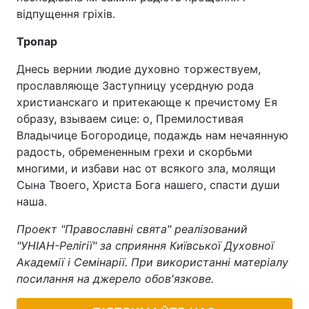
відпущення гріхів.
Тропар
Днесь вернии людие духовно торжествуем,
прославляюще Заступницу усердную рода
христианскаго и притекающе к пречистому Ея
образу, взываем сице: о, Премилостивая
Владычице Богородице, подаждь нам нечаянную
радость, обремененным грехи и скорбьми
многими, и избави нас от всякого зла, молящи
Сына Твоего, Христа Бога нашего, спасти души
наша.
Проект "Православні свята" реалізований
"УНІАН-Релігії" за сприяння Київської Духовної
Академії і Семінарії. При використанні матеріалу
посилання на джерело обов'язкове.