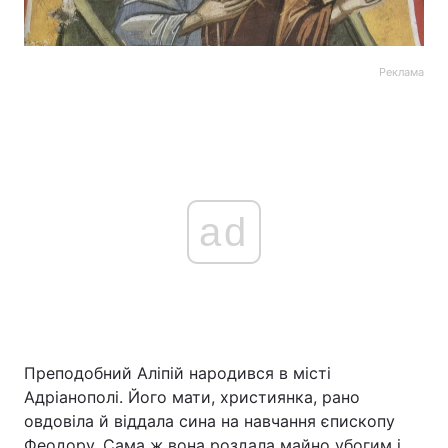
Реклама
ad
Преподобний Аліпій народився в місті
Адріанополі. Його мати, християнка, рано
овдовіла й віддала сина на навчання єпископу
Феодору. Сама ж вона роздала майно убогим і