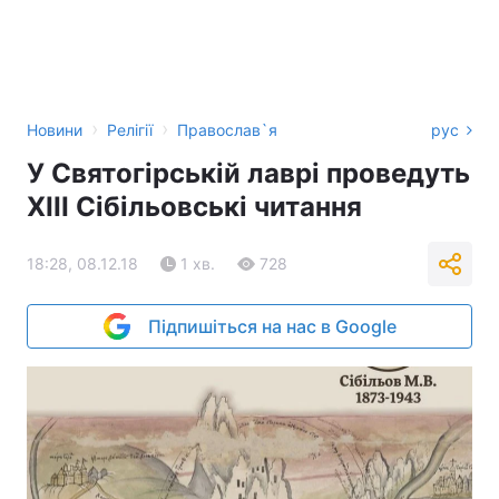
›
›
Новини
Релігії
Православ`я
рус
У Святогірській лаврі проведуть
XIII Сібільовські читання
18:28, 08.12.18
1 хв.
728
Підпишіться на нас в Google