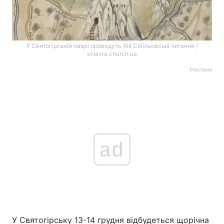
У Святогірській лаврі проведуть XIII Сібільовські читання /
svlavra.church.ua
Реклама
ad
У Святогірську 13-14 грудня відбудеться щорічна