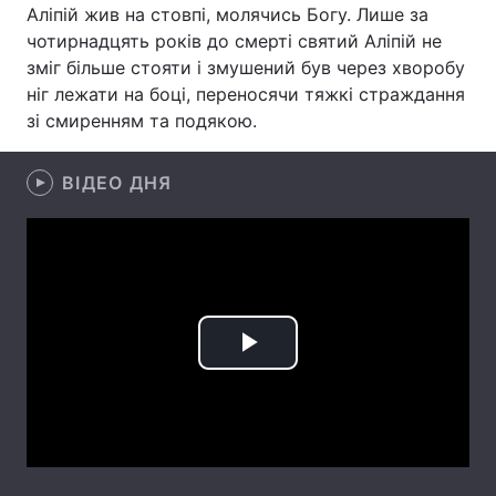
Аліпій жив на стовпі, молячись Богу. Лише за
Лонгріди
чотирнадцять років до смерті святий Аліпій не
зміг більше стояти і змушений був через хворобу
ніг лежати на боці, переносячи тяжкі страждання
Відео з Youtube
Статті
зі смиренням та подякою.
Інтерв'ю
Думки
ВІДЕО ДНЯ
Архів
Вакансії
Контакти
Послуги
Play
Video