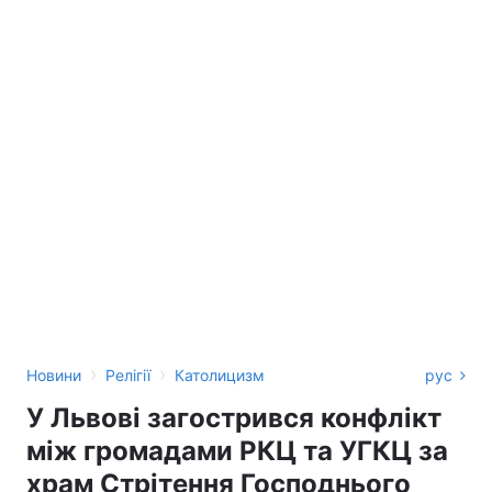
›
›
Новини
Релігії
Католицизм
рус
У Львові загострився конфлікт
між громадами РКЦ та УГКЦ за
храм Стрітення Господнього