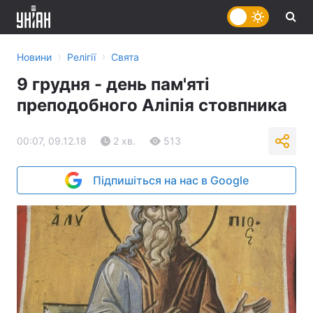
›
›
Новини
Релігії
Свята
9 грудня - день пам'яті
преподобного Аліпія стовпника
00:07, 09.12.18
2 хв.
513
Підпишіться на нас в Google