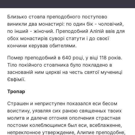
Тема оформлення
Близько стовпа преподобного поступово
виникли два монастирі: по один бік - чоловічий,
по інший - жіночий. Преподобний Аліпій ввів для
обох монастирів суворі статути і до своєї
кончини керував обителями.
Помер преподобний в 640 році, у віці 118 років.
Тіло покійного стовпника було покладено в
заснованій ним церкві на честь святої мучениці
Євфімії.
Тропар
Страшен и неприступен показался еси бесом
воистину, уязвляя сих раною священных твоих
молитв и далече отгоняя ополчения страстная
постоми колеблющимся был еси, всеблаженне,
непреклонное утверждение, Алипие преподобне,