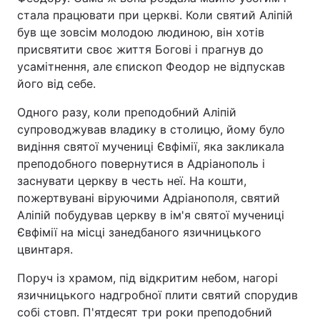
стала працювати при церкві. Коли святий Аліпій
був ще зовсім молодою людиною, він хотів
присвятити своє життя Богові і прагнув до
Головна
Війна
усамітнення, але єпископ Феодор не відпускав
його від себе.
Україна
Політика
Одного разу, коли преподобний Аліпій
Економіка
Світ
супроводжував владику в столицю, йому було
видіння святої мучениці Євфімії, яка закликала
Спорт
Наука
преподобного повернутися в Адріанополь і
заснувати церкву в честь неї. На кошти,
Техно і зв'язок
Лайт
пожертвувані віруючими Адріанополя, святий
Аліпій побудував церкву в ім'я святої мучениці
Зброя
Інциденти
Євфімії на місці занедбаного язичницького
цвинтаря.
Здоров'я
Туризм
Поруч із храмом, під відкритим небом, нагорі
Цікавинки
Погода
язичницького надгробної плити святий спорудив
собі стовп. П'ятдесят три роки преподобний
Екологія
Регіони