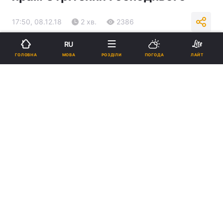
17:50, 08.12.18
2 хв.
2386
RU
Підпишіться на нас в Google
МОВА
ГОЛОВНА
РОЗДІЛИ
ПОГОДА
ЛАЙТ
Храм Стрітення Господнього / photogoroda.com
Реклама