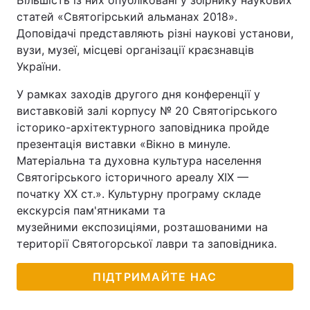
Більшість із них опубліковані у збірнику наукових
статей «Святогірський альманах 2018».
Доповідачі представляють різні наукові установи,
вузи, музеї, місцеві організації краєзнавців
України.
У рамках заходів другого дня конференції у
виставковій залі корпусу № 20 Святогірського
історико-архітектурного заповідника пройде
презентація виставки «Вікно в минуле.
Матеріальна та духовна культура населення
Святогірського історичного ареалу XIX —
початку XX ст.». Культурну програму складе
екскурсія пам'ятниками та
музейними експозиціями, розташованими на
території Святогорської лаври та заповідника.
ПІДТРИМАЙТЕ НАС