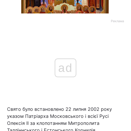
Реклама
ad
Свято було встановлено 22 липня 2002 року
указом Патріарха Московського і всієї Русі
Олексія II за клопотанням Митрополита
Талліннського і Естонського Корнилія.