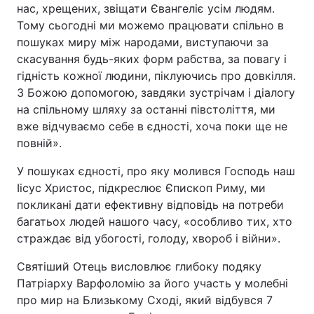
нас, хрещених, звіщати Євангеліє усім людям.
Тому сьогодні ми можемо працювати спільно в
пошуках миру між народами, виступаючи за
скасування будь-яких форм рабства, за повагу і
гідність кожної людини, піклуючись про довкілля.
З Божою допомогою, завдяки зустрічам і діалогу
на спільному шляху за останні півстоліття, ми
вже відчуваємо себе в єдності, хоча поки ще не
повній».
У пошуках єдності, про яку молився Господь наш
Іісус Христос, підкреслює Єпископ Риму, ми
покликані дати ефективну відповідь на потреби
багатьох людей нашого часу, «особливо тих, хто
страждає від убогості, голоду, хвороб і війни».
Святіший Отець висловлює глибоку подяку
Патріарху Варфоломію за його участь у молебні
про мир на Близькому Сході, який відбувся 7