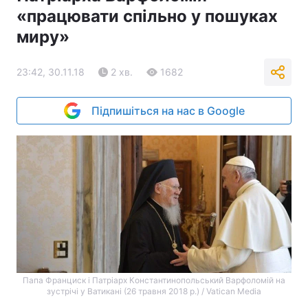
«працювати спільно у пошуках
миру»
23:42, 30.11.18
2 хв.
1682
Підпишіться на нас в Google
Папа Франциск і Патріарх Константинопольський Варфоломій на
зустрічі у Ватикані (26 травня 2018 р.) / Vatican Media