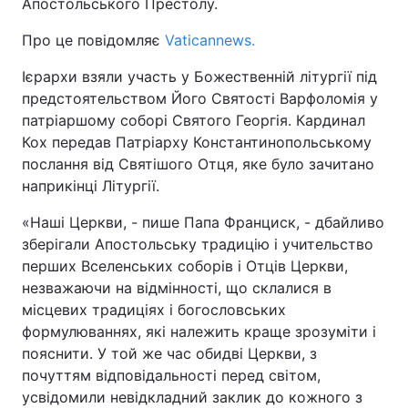
Апостольського Престолу.
Про це повідомляє
Vaticannews.
Ієрархи взяли участь у Божественній літургії під
предстоятельством Його Святості Варфоломія у
патріаршому соборі Святого Георгія. Кардинал
Кох передав Патріарху Константинопольському
послання від Святішого Отця, яке було зачитано
наприкінці Літургії.
«Наші Церкви, - пише Папа Франциск, - дбайливо
зберігали Апостольську традицію і учительство
перших Вселенських соборів і Отців Церкви,
незважаючи на відмінності, що склалися в
місцевих традиціях і богословських
формулюваннях, які належить краще зрозуміти і
пояснити. У той же час обидві Церкви, з
почуттям відповідальності перед світом,
усвідомили невідкладний заклик до кожного з