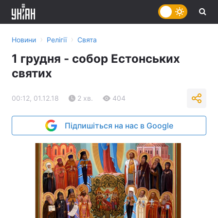
›
›
Новини
Релігії
Свята
1 грудня - собор Естонських
святих
00:12, 01.12.18
2 хв.
404
Підпишіться на нас в Google