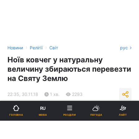
›
›
Новини
Релігії
Світ
рус
Ноїв ковчег у натуральну
величину збираються перевезти
на Святу Землю
22:35, 30.11.18
1 хв.
2293
RU
Підпишіться на нас в Google
МОВА
ГОЛОВНА
РОЗДІЛИ
ПОГОДА
ЛАЙТ