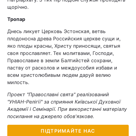
щорічно.
Тема оформлення
Тропар
Днесь ликует Церковь Эстонская, ветвь
плодоносна древа Российския церкве сущи и,
яко плоды красны, Христу приносящи, святыя
своя прославляет. Тех молитвами, Господи,
Православие в земли Балтийстей сохрани,
паству от расколов и междоусобия избави и
всем христолюбивым людем даруй велию
милость.
Проект "Православні свята" реалізований
"УНІАН-Релігії" за сприяння Київської Духовної
Академії і Семінарії. При використанні матеріалу
посилання на джерело обов'язкове.
ПІДТРИМАЙТЕ НАС