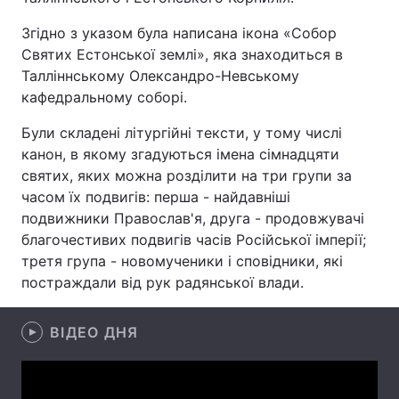
Згідно з указом була написана ікона «Собор
Святих Естонської землі», яка знаходиться в
Талліннському Олександро-Невському
Головна
Війна
кафедральному соборі.
Україна
Політика
Були складені літургійні тексти, у тому числі
канон, в якому згадуються імена сімнадцяти
Економіка
Світ
святих, яких можна розділити на три групи за
Спорт
Наука
часом їх подвигів: перша - найдавніші
подвижники Православ'я, друга - продовжувачі
Техно і зв'язок
Лайт
благочестивих подвигів часів Російської імперії;
третя група - новомученики і сповідники, які
Зброя
Інциденти
постраждали від рук радянської влади.
Здоров'я
Туризм
ВІДЕО ДНЯ
Цікавинки
Погода
Екологія
Регіони