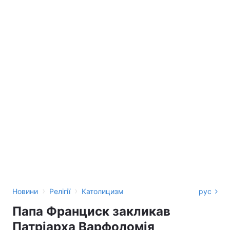
›
›
Новини
Релігії
Католицизм
рус
Папа Франциск закликав
Патріарха Варфоломія