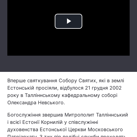
Лонгріди
Play
Відео з Youtube
Статті
Video
Інтерв'ю
Думки
Архів
Вакансії
Контакти
Вперше святкування Собору Святих, які в землі
Послуги
Естонській просіяли, відбулося 21 грудня 2002
року в Талліннському кафедральному соборі
Олександра Невського.
Богослужіння звершив Митрополит Талліннський
і всієї Естонії Корнилій у співслужінні
духовенства Естонської Церкви Московського
Патріархату. З тих пір подібні служби проходять