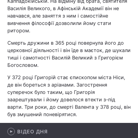
Каппадокійській. На відміну від брата, святителя
Василія Великого, в Афінській Академії він не
навчався, але заняття з ним і самостійне
вивчення філософії дозволили йому стати
Головна
Війна
ритором.
Україна
Політика
Смерть дружини в 365 році повернула його до
церковної діяльності і він їде в маєток, де шукали
Економіка
Світ
тиші і самотності Василій Великий з Григорієм
Богословом.
Спорт
Наука
У 372 році Григорій стає єпископом міста Ніси,
Техно і зв'язок
Лайт
де він бореться з аріанами. Загострення
суперечок було таким, що Григорія
Зброя
Інциденти
заарештували і йому довелося втекти з-під
варти. Три роки, до смерті Валента у 378 році, він
Здоров'я
Туризм
був змушений поневірятися.
Цікавинки
Погода
ВІДЕО ДНЯ
Екологія
Регіони