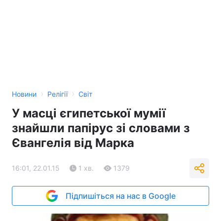
›
›
Новини
Релігії
Світ
У масці єгипетської мумії
знайшли папірус зі словами з
Євангелія від Марка
16:01, 22.01.15
1 хв.
1379
Підпишіться на нас в Google