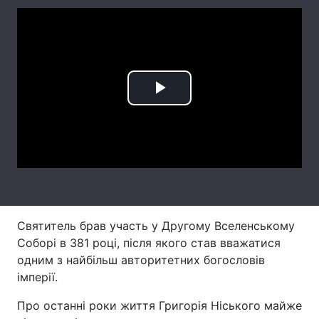
Лонгріди
Відео з Youtube
Статті
Інтерв'ю
Думки
Play
Архів
Вакансії
Video
Контакти
Послуги
Святитель брав участь у Другому Вселенському
Соборі в 381 році, після якого став вважатися
одним з найбільш авторитетних богословів
імперії.
Про останні роки життя Григорія Ніського майже