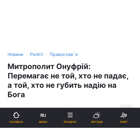
›
›
Новини
Релігії
Православ`я
Митрополит Онуфрій:
Перемагає не той, хто не падає,
а той, хто не губить надію на
Бога
15:50, 22.01.15
2 хв.
1480
RU
МОВА
ГОЛОВНА
РОЗДІЛИ
ПОГОДА
ЛАЙТ
Підпишіться на нас в Google