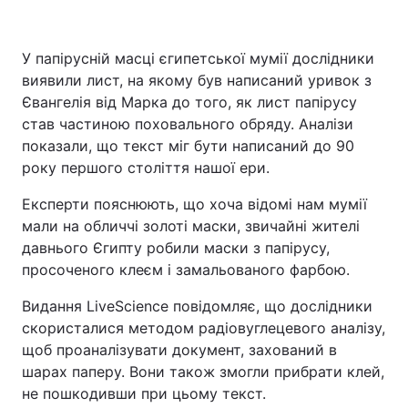
У папірусній масці єгипетської мумії дослідники
виявили лист, на якому був написаний уривок з
Євангелія від Марка до того, як лист папірусу
став частиною поховального обряду. Аналізи
показали, що текст міг бути написаний до 90
року першого століття нашої ери.
Експерти пояснюють, що хоча відомі нам мумії
мали на обличчі золоті маски, звичайні жителі
давнього Єгипту робили маски з папірусу,
просоченого клеєм і замальованого фарбою.
Видання LiveScience повідомляє, що дослідники
скористалися методом радіовуглецевого аналізу,
щоб проаналізувати документ, захований в
шарах паперу. Вони також змогли прибрати клей,
не пошкодивши при цьому текст.