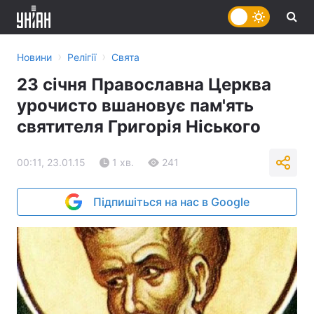
›
›
Новини
Релігії
Свята
23 січня Православна Церква
урочисто вшановує пам'ять
святителя Григорія Ніського
00:11, 23.01.15
1 хв.
241
Підпишіться на нас в Google