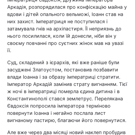
Аркадія, розпорядилася про конфіскацію майна у
вдови і дітей опального вельможі, Іоанн став на
них захист. Імператриця не поступилася і
затамувала гнів на архіпастиря. Її неприязнь до
нього посилилася, коли їй донесли, ніби він у
своєму повчанні про суєтних жінок мав на увазі
її.
Суд, складений з ієрархів, які вже раніше були
засуджені Златоустом, постановив позбавити
влади Іоанна і за образу імператриці стратити.
Імператор Аркадій замінив страту вигнанням. Тієї
ж ночі в імператриці померла єдина дитина і в
Константинополі стався землетрус. Перелякана
Євдоксія попросила імператора терміново
повернути Іоанна і негайно послала лист
вигнаному пастирю, благаючи його повернутися.
Але вже через два місяці новий наклеп пробудив