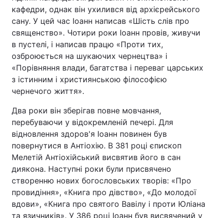
кафедри, однак він ухилився від архієрейського
Тема оформлення
сану. У цей час Іоанн написав «Шість слів про
священство». Чотири роки Іоанн провів, живучи
в пустелі, і написав працю «Проти тих,
озброюється на шукаючих чернецтва» і
«Порівняння влади, багатства і переваг царських
з істинним і християнською філософією
чернечого життя».
Два роки він зберігав повне мовчання,
перебуваючи у відокремленій печері. Для
відновлення здоров'я Іоанн повинен був
повернутися в Антіохію. В 381 році єпископ
Мелетій Антіохійський висвятив його в сан
диякона. Наступні роки були присвячено
створенню нових богословських творів: «Про
провидіння», «Книга про дівство», «До молодої
вдови», «Книга про святого Вавілу і проти Юліана
та язичників». У 386 році Іоанн був висвячений у