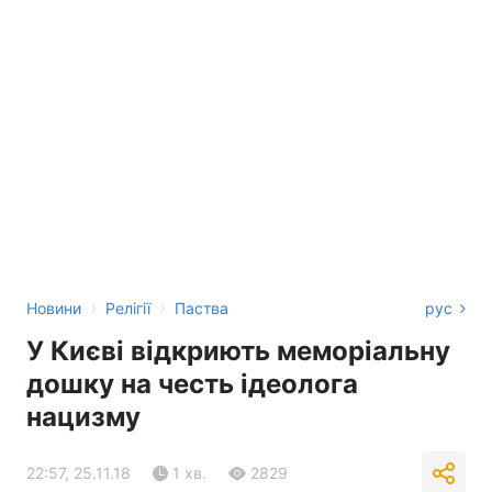
›
›
Новини
Релігії
Паства
рус
У Києві відкриють меморіальну
дошку на честь ідеолога
нацизму
22:57, 25.11.18
1 хв.
2829