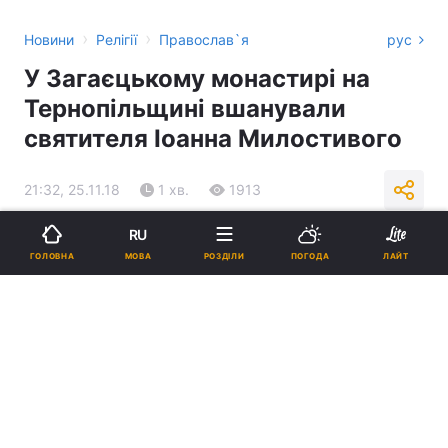
›
›
Новини
Релігії
Православ`я
рус
У Загаєцькому монастирі на
Тернопільщині вшанували
святителя Іоанна Милостивого
21:32, 25.11.18
1 хв.
1913
RU
Підпишіться на нас в Google
МОВА
ГОЛОВНА
РОЗДІЛИ
ПОГОДА
ЛАЙТ