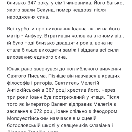
близько 347 року, у сім'ї чиновника. Його батько,
якого звали Секунд, помер невдовзі після
народження сина.
Головна
Війна
Всі турботи про виховання Іоанна лягли на його
матір - Анфусу. Втративши чоловіка в юному віці,
Україна
Політика
їй було тоді близько двадцяти років, вона не
стала більше виходити заміж і віддала всі сили
Економіка
Світ
вихованню єдиного сина.
Спорт
Наука
Юнак рано звернувся до поглибленого вивчення
Святого Письма. Пізніше він навчався в кращих
Техно і зв'язок
Лайт
філософів і риторів. Святитель Мелетій
Антіохійський в 367 році хрестив його. Через
Зброя
Інциденти
три роки Іоанн був пострижений у чтеця. Після
Здоров'я
Туризм
того як імператор Валент відправив Мелетія в
заслання в 372 році, Іоанн спільно з Феодором
Цікавинки
Погода
Мопсуестійським навчався в місцевій
богословській школі у священиків Флавіана і
Екологія
Регіони