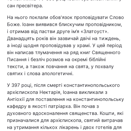
сан пресвітера.
На нього поклали обов'язок проповідувати Слово
Боже. Іоанн виявився блискучим проповідником,
і отримав від пастви друге ім’я «Златоуст».
Дванадцять років він зазвичай двічі на тиждень,
а іноді щодня проповідував у храмі. У цей період
він написав тлумачення на ряд книг Священного
Писання і безліч розмов на окремі біблійні
тексти, а також повчання на свята, у похвалу
святих і слова апологетичні.
У 397 році, після смерті константинопольського
архієпископа Нектарія, Іоанна викликали з
Антіохії для поставлення на константинопольську
кафедру в якості патріарха. Він почав з
духовного вдосконалення священства. Кошти, які
призначалися для архієпископа, святий витрачав
на утримання кількох лікарень і двох готелів для