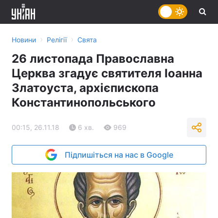
›
›
Новини
Релігії
Свята
26 листопада Православна
Церква згадує святителя Іоанна
Златоуста, архієпископа
Константинопольського
00:15, 26.11.18
6 хв.
969
Підпишіться на нас в Google