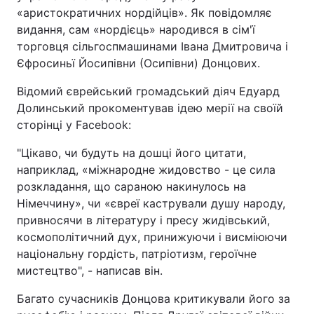
«аристократичних нордійців». Як повідомляє
видання, сам «нордієць» народився в сім'ї
торговця сільгоспмашинами Івана Дмитровича і
Єфросиньї Йосипівни (Осипівни) Донцових.
Відомий єврейський громадський діяч Едуард
Долинський прокоментував ідею мерії на своїй
сторінці у Facebook:
"Цікаво, чи будуть на дошці його цитати,
наприклад, «міжнародне жидовство - це сила
розкладання, що сараною накинулось на
Німеччину», чи «євреї кастрували душу народу,
привносячи в літературу і пресу жидівський,
космополітичний дух, принижуючи і висміюючи
національну гордість, патріотизм, героїчне
мистецтво", - написав він.
Багато сучасників Донцова критикували його за