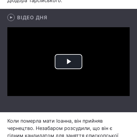
Діодора Тарсійського.
Лонгріди
ВІДЕО ДНЯ
Відео з Youtube
Статті
Інтерв'ю
Думки
Архів
Вакансії
Play
Контакти
Video
Послуги
Коли померла мати Іоанна, він прийняв
чернецтво. Незабаром розсудили, що він є
гідним кандидатом для заняття єпископської