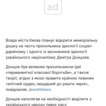
ad
Влада міста Києва планує відкрити меморіальну
дошку на честь прихильника ідеології соціал-
дарвінізму і одного із засновників ідеології
українського націоналізму Дмитра Донцова.
Донцов був великим прихильником ідеї
«перманентної класової боротьби», а також
теорії, згідно з якою правити країною повинен
«елітний орден, нещадний до решти черні»,
повідомляє J
ewishNews.
Донцов наполягав на необхідності виділити з
українського народу певну расу