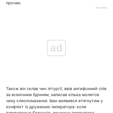
прочан.
Реклама
ad
Також він склав чин літургії, ввів антифонний спів
за всенічним бдінням, написав кілька молитов
чину єлеопомазання. Іван виявився втягнутим у
конфлікт із дружиною імператора: коли
імператриця Євдоксія, дружина імператора