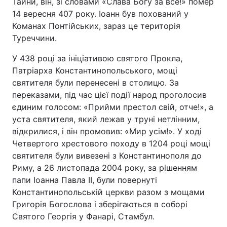
Тайни, він, зі словами «Слава Богу за все!» помер
14 вересня 407 року. Іоанн був похований у
Команах Понтійських, зараз це територія
Туреччини.
У 438 році за ініціативою святого Прокла,
Патріарха Константинопольського, мощі
святителя були перенесені в столицю. За
переказами, під час цієї події народ проголосив
єдиним голосом: «Прийми престол свій, отче!», а
уста святителя, який лежав у труні нетлінним,
відкрилися, і він промовив: «Мир усім!». У ході
Четвертого хрестового походу в 1204 році мощі
святителя були вивезені з Константинополя до
Риму, а 26 листопада 2004 року, за рішенням
папи Іоанна Павла II, були повернуті
Константинопольській церкви разом з мощами
Григорія Богослова і зберігаються в соборі
Святого Георгія у Фанарі, Стамбул.