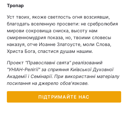
Тропар
Уст твоих, якоже светлость огня возсиявши,
благодать вселенную просвети: не сребролюбия
мирови сокровища сниска, высоту нам
смиренномудрия показа, но, твоими словесы
наказуя, отче Иоанне Златоусте, моли Слова,
Христа Бога, спастися душам нашим.
Проект "Православні свята" реалізований
"УНІАН-Релігії" за сприяння Київської Духовної
Академії і Семінарії. При використанні матеріалу
посилання на джерело обов'язкове.
ПІДТРИМАЙТЕ НАС