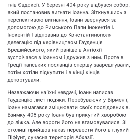
гнів Євдоксії. У березні 404 року відбувся собор,
який постановив вигнати Іоанна. Зіткнувшись з
перспективою вигнання, Іоанн звернувся за
допомогою до Римського Папи Інокентія I.
Інокентій I відправив до Константинополя
делегацію під керівництвом Гауденція
Брешийського, який раніше в Антіохії
зустрічався з Іоанном і дружив з ним. Проте в
Греції папських посланців спершу заарештували,
потім хотіли підкупити і в кінці кінців
депортували.
Незважаючи на їхні невдачі, Іоанн написав
Гауденцію лист подяки. Перебуваючи у Вірменії,
Іоанн намагався зміцнювати своїх послідовників.
Взимку 406 року Іоанн був прикутий хворобою
до ліжка. Але вороги його не вгамовувалися. Зі
столиці прийшов наказ перевести його в глухий
Піфіунт, сучасна територія Абхазії.