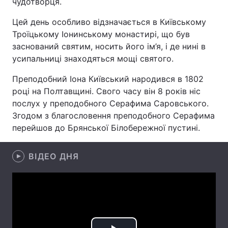
чудотворця.
Цей день особливо відзначається в Київському
Троїцькому Іонинському монастирі, що був
Головна
Війна
заснований святим, носить його ім’я, і де нині в
усипальниці знаходяться мощі святого.
Україна
Політика
Преподобний Іона Київський народився в 1802
Економіка
Світ
році на Полтавщині. Свого часу він 8 років ніс
послух у преподобного Серафима Саровського.
Спорт
Наука
Згодом з благословення преподобного Серафима
перейшов до Брянської Білобережної пустині.
Техно і зв'язок
Лайт
Зброя
ВІДЕО ДНЯ
Інциденти
Здоров'я
Туризм
Цікавинки
Погода
Екологія
Регіони