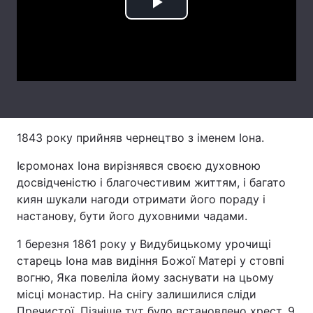
Play
Лонгріди
Video
Відео з Youtube
Статті
Інтерв'ю
Думки
Архів
Вакансії
1843 року прийняв чернецтво з іменем Іона.
Контакти
Ієромонах Іона вирізнявся своєю духовною
досвідченістю і благочестивим життям, і багато
Послуги
киян шукали нагоди отримати його пораду і
настанову, бути його духовними чадами.
1 березня 1861 року у Видубицькому урочищі
старець Іона мав видіння Божої Матері у стовпі
вогню, Яка повеліла йому заснувати на цьому
місці монастир. На снігу залишилися сліди
Пречистої. Пізніше тут було встановлено хрест. 9