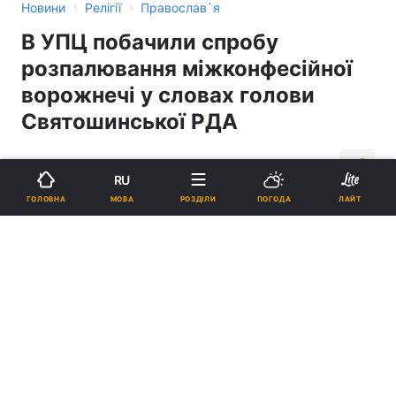
›
›
Новини
Релігії
Православ`я
В УПЦ побачили спробу
розпалювання міжконфесійної
ворожнечі у словах голови
Святошинської РДА
10:21, 22.01.15
3 хв.
401
RU
МОВА
ГОЛОВНА
РОЗДІЛИ
ПОГОДА
ЛАЙТ
Підпишіться на нас в Google
В УПЦ побачили спробу розпалювання міжконфесійної ворожнечі у
словах голови Святошинської РДА
Реклама