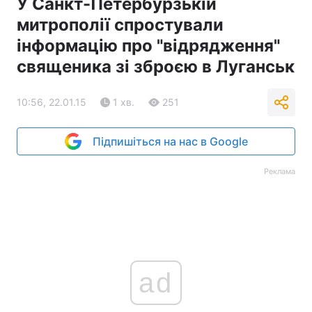
У Санкт-Петербурзькій
митрополії спростували
інформацію про "відрядження"
священика зі зброєю в Луганськ
10:56, 22.01.15
1 хв.
251
Підпишіться на нас в Google
Реклама
ad