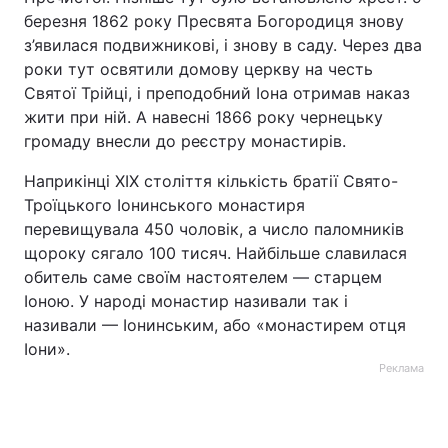
березня 1862 року Пресвята Богородиця знову
Тема оформлення
з’явилася подвижникові, і знову в саду. Через два
роки тут освятили домову церкву на честь
Святої Трійці, і преподобний Іона отримав наказ
жити при ній. А навесні 1866 року чернецьку
громаду внесли до реєстру монастирів.
Наприкінці ХІХ століття кількість братії Свято-
Троїцького Іонинського монастиря
перевищувала 450 чоловік, а число паломників
щороку сягало 100 тисяч. Найбільше славилася
обитель саме своїм настоятелем — старцем
Іоною. У народі монастир називали так і
називали — Іонинським, або «монастирем отця
Іони».
Реклама