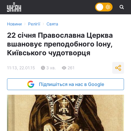
›
›
Новини
Релігії
Свята
22 січня Православна Церква
вшановує преподобного Іону,
Київського чудотворця
11:13, 22.01.15
3 хв.
261
Підпишіться на нас в Google