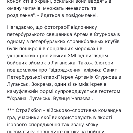
конфлікті в Україні, оскільки вони вводять в
оману читачів, множать ненависть та
розділення", - йдеться в повідомленні.
Нагадаємо, що фотографії відпочинку
петербурзького священика Артемія Єгурнова в
одному з петербурзьких страйкбольных клубів
були поширені в соціальних мережах і в
українських і російських ЗМІ під виглядом
бойових зйомок з Луганська. Також блогери
повідомляли про "відрядження" клірика Санкт-
Петербурзької єпархії ієрея Артемія Єгурнова в
Луганськ. Зокрема, один зі знімків ієрея в
камуфляжній формі супроводжується геотегом
"Україна. Луганськ. Вулиця Чапаєва".
*** Страйкбол - військово-спортивна командна
гра, учасники якої використовують в якості
ігрового спорядження так звану м'яку
пневматику, зовні дуже схожу на бойову