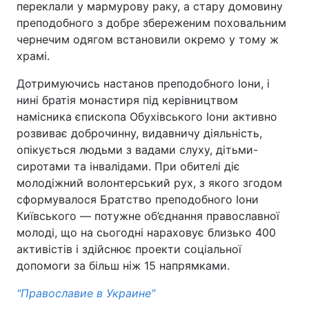
переклали у мармурову раку, а стару домовину
преподобного з добре збереженим поховальним
чернечим одягом встановили окремо у тому ж
храмі.
Дотримуючись настанов преподобного Іони, і
нині братія монастиря під керівництвом
намісника єпископа Обухівського Іони активно
розвиває доброчинну, видавничу діяльність,
опікується людьми з вадами слуху, дітьми-
сиротами та інвалідами. При обителі діє
молодіжний волонтерський рух, з якого згодом
сформувалося Братство преподобного Іони
Київського — потужне об’єднання православної
молоді, що на сьогодні нараховує близько 400
активістів і здійснює проекти соціальної
допомоги за більш ніж 15 напрямками.
"Православие в Украине"