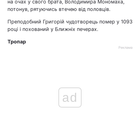
на очах у свого брата, Володимира Мономаха,
потонув, рятуючись втечею від половців.
Тема оформлення
Преподобний Григорій чудотворець помер у 1093
році і похований у Ближніх печерах.
Тропар
Реклама
ad