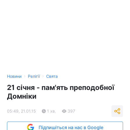
›
›
Новини
Релігії
Свята
21 січня - пам'ять преподобної
Домніки
05:49, 21.01.15
1 хв.
397
Підпишіться на нас в Google