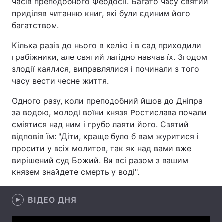
часів преподобного Феодосії. Багато часу святий
приділяв читанню книг, які були єдиним його
багатством.
Головна
Війна
Кілька разів до нього в келію і в сад приходили
грабіжники, але святий лагідно навчав їх. Згодом
Україна
Політика
злодії каялися, виправлялися і починали з того
часу вести чесне життя.
Економіка
Світ
Одного разу, коли преподобний йшов до Дніпра
Спорт
Наука
за водою, молоді воїни князя Ростислава почали
сміятися над ним і грубо лаяти його. Святий
Техно і зв'язок
Лайт
відповів їм: "Діти, краще було б вам журитися і
просити у всіх молитов, так як над вами вже
Зброя
Інциденти
вирішений суд Божий. Ви всі разом з вашим
князем знайдете смерть у воді".
Здоров'я
Туризм
Цікавинки
Погода
ВІДЕО ДНЯ
Екологія
Регіони