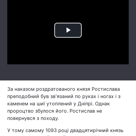
Лонгріди
Відео з Youtube
Статті
Play
Інтерв'ю
Думки
Video
Архів
Вакансії
Контакти
Послуги
За наказом роздратованого князя Ростислава
преподобний був зв'язаний по руках і ногах і з
каменем на шиї утоплений у Дніпрі. Однак
пророцтво збулося його. Ростислав не
повернувся з походу.
У тому самому 1093 році двадцятирічний князь