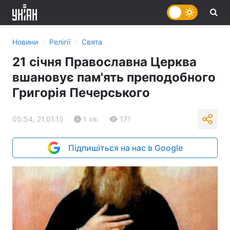
›
›
Новини
Релігії
Свята
21 січня Православна Церква
вшановує пам'ять преподобного
Григорія Печерського
05:54, 21.01.15
1 хв.
171
Підпишіться на нас в Google