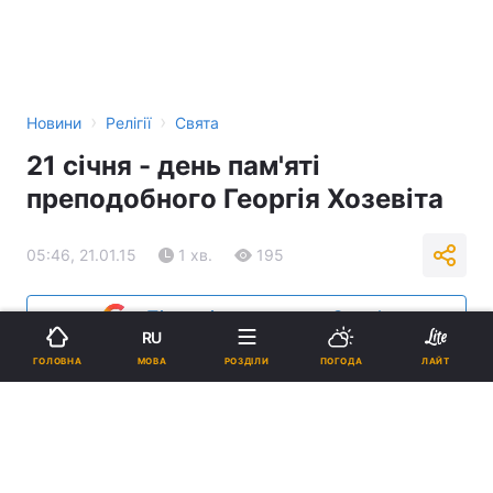
›
›
Новини
Релігії
Свята
21 січня - день пам'яті
преподобного Георгія Хозевіта
05:46, 21.01.15
1 хв.
195
Підпишіться на нас в Google
RU
МОВА
ГОЛОВНА
РОЗДІЛИ
ПОГОДА
ЛАЙТ