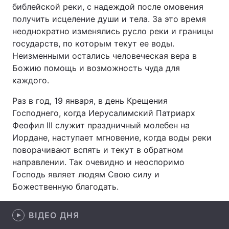
библейской реки, с надеждой после омовения
получить исцеление души и тела. За это время
неоднократно изменялись русло реки и границы
государств, по которым текут ее воды.
Головна
Війна
Неизменными остались человеческая вера в
Україна
Політика
Божию помощь и возможность чуда для
каждого.
Економіка
Світ
Раз в год, 19 января, в день Крещения
Спорт
Наука
Господнего, когда Иерусалимский Патриарх
Феофил III служит праздничный молебен на
Техно і зв'язок
Лайт
Иордане, наступает мгновение, когда воды реки
поворачивают вспять и текут в обратном
Зброя
Інциденти
направлении. Так очевидно и неоспоримо
Господь являет людям Свою силу и
Здоров'я
Туризм
Божественную благодать.
Цікавинки
Погода
ВІДЕО ДНЯ
Екологія
Регіони