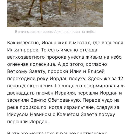
В этих местах пророк Илия вознесся на небо.
Как известно, Иоанн жил в местах, где вознесся
Илья-пророк. То есть именно отсюда
ветхозаветного пророка унесла живым на небо
огненная колесница. А до этого, согласно
Ветхому Завету, пророки Илия и Елисей
переходили реку Иордан посуху. Здесь же за 12
веков до крещения Господнего сформировались
двенадцать племён Израиля, перешли Иордан и
заселили Землю Обетованную. Первое чудо на
реке произошло, когда израильтяне, следуя за
Иисусом Навином с Ковчегом Завета посуху
перешли Иордан.
В эти же места уже в раннехристианские