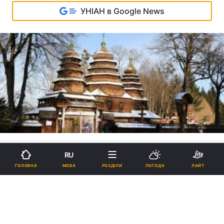
УНІАН в Google News
RU
МОВА
ГОЛОВНА
РОЗДІЛИ
ПОГОДА
ЛАЙТ
Фестиваль "Різдво в гаю" у
Львові: автентична музика,
колядки і яскраві вертепи