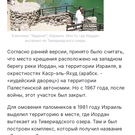
Комплекс "Ярденит", Израиль. Место, где Иордан
вытекает из Тивериадского озера.
Согласно ранней версии, принято было считать,
что место крещения расположено на западном
берегу реки Иордан, на территории Израиля, в
окрестностях Каср-эль-Яхуд (арабск. -
«иудейский дворец») на территории
Палестинской автономии. Но с 1967 года, после
войны, этот участок был закрыт.
Для омовения паломников в 1981 году Израиль
выделил территорию в месте, где Иордан
вытекает из Тивериадского озера. Там и был
построен комплекс, который получил название