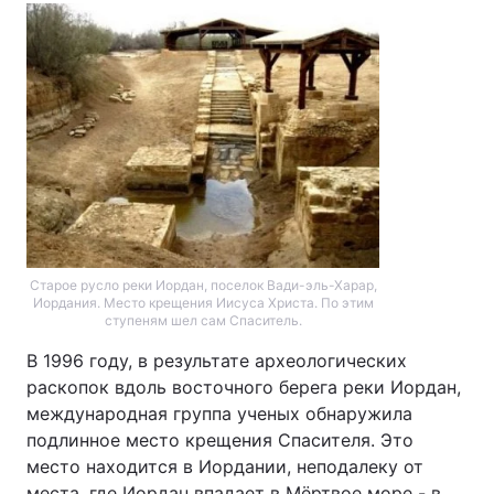
Старое русло реки Иордан, поселок Вади-эль-Харар,
Иордания. Место крещения Иисуса Христа. По этим
ступеням шел сам Спаситель.
В 1996 году, в результате археологических
раскопок вдоль восточного берега реки Иордан,
международная группа ученых обнаружила
подлинное место крещения Спасителя. Это
место находится в Иордании, неподалеку от
места, где Иордан впадает в Мёртвое море - в