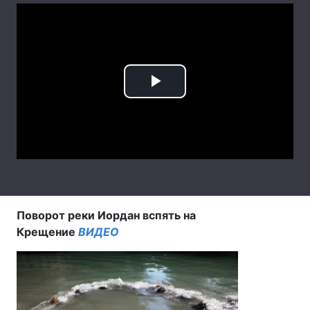
Лонгріди
Відео з Youtube
Статті
Play
Інтерв'ю
Думки
Video
Архів
Вакансії
Контакти
Послуги
Поворот реки Иордан вспять на
Крещение
ВИДЕО