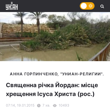
Священна річка Йордан: місце
хрещення Ісуса Христа (рос.)
07:14, 19.01.2015
7 хв.
10493