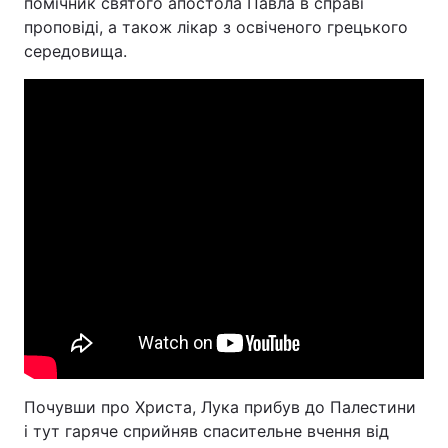
помічник святого апостола Павла в справі
проповіді, а також лікар з освіченого грецького
середовища.
Головна
Війна
Україна
Політика
Економіка
Світ
Спорт
Наука
Техно і зв'язок
Лайт
Зброя
Інциденти
Здоров'я
Туризм
Цікавинки
Погода
Почувши про Христа, Лука прибув до Палестини
і тут гаряче сприйняв спасительне вчення від
Екологія
Регіони