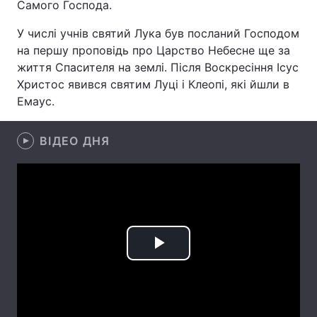
Самого Господа.
Лонгріди
У числі учнів святий Лука був посланий Господом
на першу проповідь про Царство Небесне ще за
життя Спасителя на землі. Після Воскресіння Ісус
Відео з Youtube
Статті
Христос явився святим Луці і Клеопі, які йшли в
Інтерв'ю
Думки
Емаус.
Архів
Вакансії
ВІДЕО ДНЯ
Контакти
Послуги
Play
Video