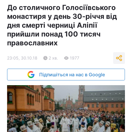
До столичного Голосіївського
монастиря у день 30-річчя від
дня смерті черниці Аліпії
прийшли понад 100 тисяч
православних
23:05, 30.10.18
2 хв.
1977
Підпишіться на нас в Google