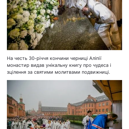
На честь 30-річчя кончини черниці Аліпії
монастир видав унікальну книгу про чудеса і
зцілення за святими молитвами подвижниці.