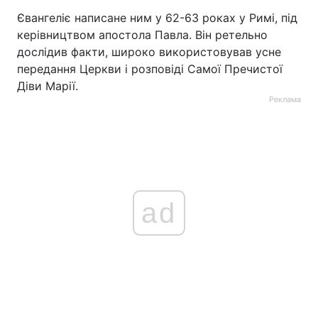
Євангеліє написане ним у 62-63 роках у Римі, під
керівництвом апостола Павла. Він ретельно
дослідив факти, широко використовував усне
передання Церкви і розповіді Самої Пречистої
Діви Марії.
Реклама
ad