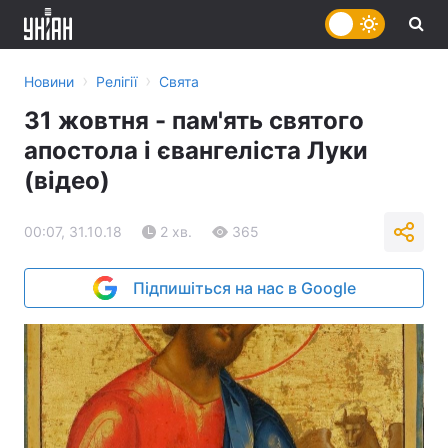
›
›
Новини
Релігії
Свята
31 жовтня - пам'ять святого
апостола і євангеліста Луки
(відео)
00:07, 31.10.18
2 хв.
365
Підпишіться на нас в Google