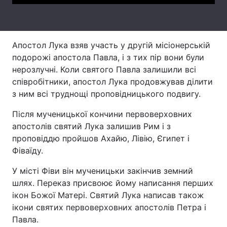
Тема оформлення
Апостол Лука взяв участь у другій місіонерській
подорожі апостола Павла, і з тих пір вони були
нерозлучні. Коли святого Павла залишили всі
співробітники, апостол Лука продовжував ділити
з ним всі труднощі проповідницького подвигу.
Після мученицької кончини первоверховних
апостолів святий Лука залишив Рим і з
проповіддю пройшов Ахайю, Лівію, Єгипет і
Фіваїду.
У місті Фіви він мученицьки закінчив земний
шлях. Переказ присвоює йому написання перших
ікон Божої Матері. Святий Лука написав також
ікони святих первоверховних апостолів Петра і
Павла.