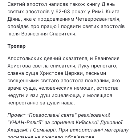
Святий апостол написав також книгу Діянь
святих апостолів у 62-63 роках у Римі. Книга
Діянь, яка є продовженням Четвероєвангелія,
оповідає про працю і подвиги святих апостолів
після Вознесіння Спасителя.
Тропар
Апостольских деяний сказателя, и Евангелия
Христова светла списателя, Луку препетаго,
славна суща Христове Церкви, песньми
священными святаго апостола похвалим, яко
врача суща, человеческия немощи, естества
недуги и язи душ исцеляюща, и молящася
непрестанно за души наша.
Проект "Православні свята" реалізований
"УНІАН-Релігії" за сприяння Київської Духовної
Академії і Семінарії. При використанні матеріалу
посилання на джерело обов'язкове.