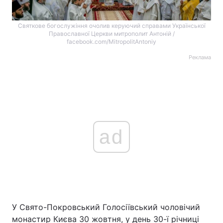
Святкове богослужіння очолив керуючий справами Української
Православної Церкви митрополит Антоній /
facebook.com/MitropolitAntoniy
Реклама
ad
У Свято-Покровський Голосіївський чоловічий
монастир Києва 30 жовтня, у день 30-ї річниці