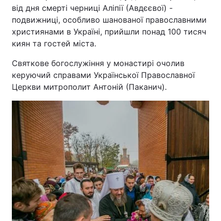
від дня смерті черниці Аліпії (Авдєєвої) -
подвижниці, особливо шанованої православними
християнами в Україні, прийшли понад 100 тисяч
киян та гостей міста.
Святкове богослужіння у монастирі очолив
керуючий справами Української Православної
Церкви митрополит Антоній (Паканич).