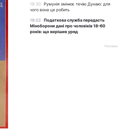
18:30
Румунія змінює течію Дунаю: для
чого вона це робить
18:22
Податкова служба передасть
Міноборони дані про чоловіків 18–60
років: що вирішив уряд
Реклама