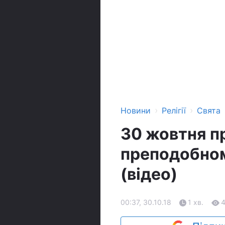
›
›
Новини
Релігії
Свята
30 жовтня п
преподобном
(відео)
00:37, 30.10.18
1 хв.