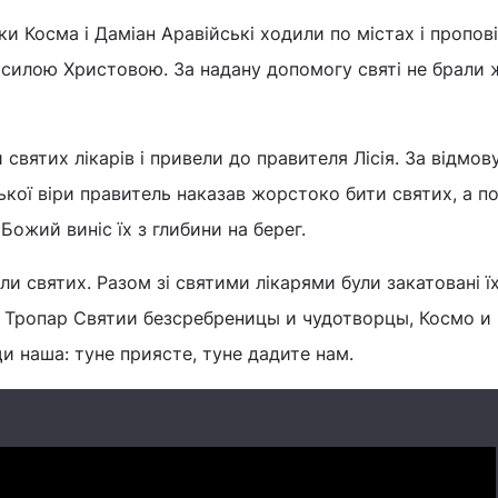
ки Косма і Даміан Аравійські ходили по містах і пропов
 силою Христовою. За надану допомогу святі не брали 
и святих лікарів і привели до правителя Лісія. За відмов
ької віри правитель наказав жорстоко бити святих, а по
 Божий виніс їх з глибини на берег.
ли святих. Разом зі святими лікарями були закатовані ї
й. Тропар Святии безсребреницы и чудотворцы, Космо и
 наша: туне приясте, туне дадите нам.