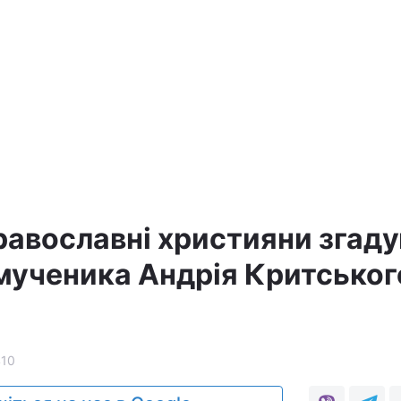
равославні християни згад
ученика Андрія Критськог
410