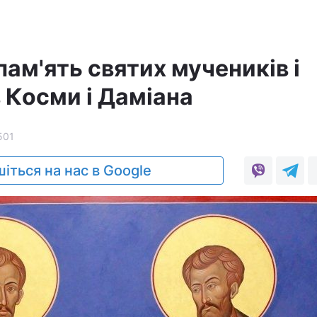
пам'ять святих мучеників і
 Косми і Даміана
501
іться на нас в Google