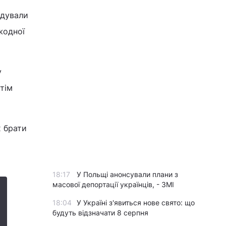
ідували
жодної
у
тім
х брати
18:17
У Польщі анонсували плани з
масової депортації українців, - ЗМІ
18:04
У Україні з'явиться нове свято: що
будуть відзначати 8 серпня