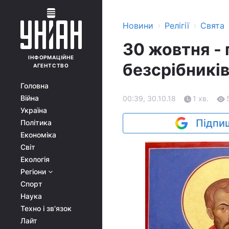
›
›
Новини
Релігії
Свята
30 жовтня - 
ІНФОРМАЦІЙНЕ
безсрібників
АГЕНТСТВО
Головна
Війна
00:39, 30.10.18
1 хв.
Україна
Підпиш
Політика
Економіка
Світ
Екологія
Регіони
Спорт
Наука
Техно і зв'язок
Лайт