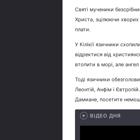
Святі мученики безсрібни
Христа, зцілюючи хворих
плати.
У Кілікії язичники схопил
відректися від християнс
втопити в морі, але ангел
Тоді язичники обезголови
Леонтій, Анфім і Євтропі
Дамиане, посетите немощи
ВІДЕО ДНЯ