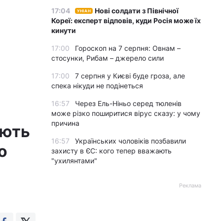
17:04
Нові солдати з Північної
УНІАН
Кореї: експерт відповів, куди Росія може їх
кинути
17:00
Гороскоп на 7 серпня: Овнам –
стосунки, Рибам – джерело сили
17:00
7 серпня у Києві буде гроза, але
спека нікуди не подінеться
16:57
Через Ель-Ніньо серед тюленів
може різко поширитися вірус сказу: у чому
причина
ують
16:57
Українських чоловіків позбавили
о
захисту в ЄС: кого тепер вважають
"ухилянтами"
Реклама