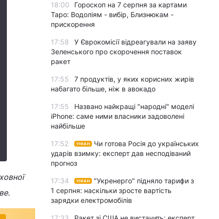
18:00
Гороскоп на 7 серпня за картами
Таро: Водоліям - вибір, Близнюкам -
прискорення
17:58
У Єврокомісії відреагували на заяву
Зеленського про скорочення поставок
ракет
17:55
7 продуктів, у яких корисних жирів
набагато більше, ніж в авокадо
17:55
Названо найкращі "народні" моделі
iPhone: саме ними власники задоволені
найбільше
17:52
Чи готова Росія до українських
УНІАН
ударів взимку: експерт дав несподіваний
прогноз
ховної
17:34
"Укренерго" підняло тарифи з
УНІАН
1 серпня: наскільки зросте вартість
ве.
зарядки електромобілів
17:33
Ракет зі США не вистачить: експерт