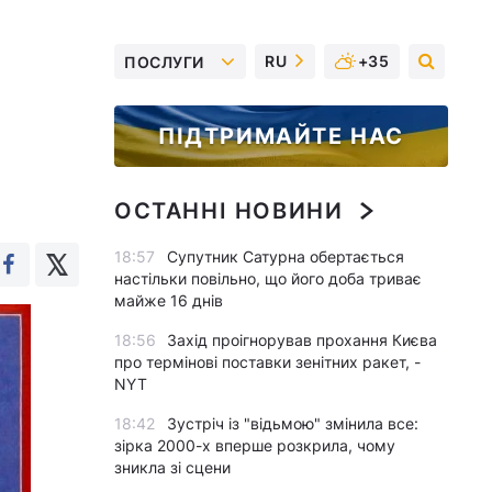
RU
+35
ПОСЛУГИ
ПІДТРИМАЙТЕ НАС
ОСТАННІ НОВИНИ
18:57
Супутник Сатурна обертається
настільки повільно, що його доба триває
майже 16 днів
18:56
Захід проігнорував прохання Києва
про термінові поставки зенітних ракет, -
NYT
18:42
Зустріч із "відьмою" змінила все:
зірка 2000-х вперше розкрила, чому
зникла зі сцени