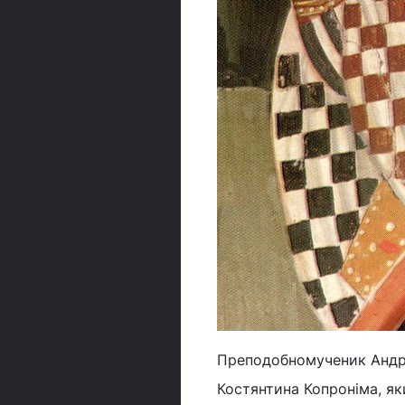
Преподобномученик Андрі
Костянтина Копроніма, як