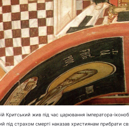
й Критський жив під час царювання імператора-іконо
ий під страхом смерті наказав християнам прибрати свя