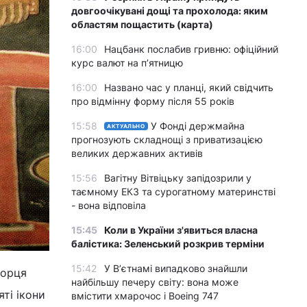
довгоочікувані дощі та прохолода: яким
областям пощастить (карта)
16:00
Нацбанк послабив гривню: офіційний
курс валют на п’ятницю
16:00
Названо час у планці, який свідчить
про відмінну форму після 55 років
15:58
У Фонді держмайна
АКТУАЛЬНО
прогнозують складнощі з приватизацією
великих державних активів
15:56
Вагітну Вітвіцьку запідозрили у
таємному ЕКЗ та сурогатному материнстві
- вона відповіла
15:45
Коли в України з'явиться власна
балістика: Зеленський розкрив терміни
15:42
У Вʼєтнамі випадково знайшли
борця
найбільшу печеру світу: вона може
ті ікони
вмістити хмарочос і Boeing 747