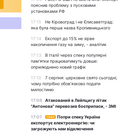
пояснив проблему з пусковими
установками РФ
17:15
Не Кіровоград і не Єлисаветград:
яка була перша назва Кропивницького
17:14
Експорт до 15% не зірве
накопичення газу на зиму, - аналітик
17:13
В Італії через спеку популярні
пам'ятки працюватимуть довше:
оприлюднено новий графік
17:10
7 серпня: церковне свято сьогодні,
чому потрібно обов’язково подати
милостиню
17:08
Атакований в Лейпцигу літак
"Антонова" перевозив боєприпаси, - ЗМІ
17:07
Попри спеку Україна
УНІАН
експортує електроенергію: чи
загрожують нам відключення