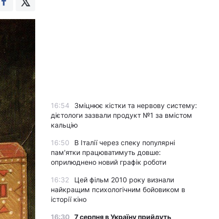
16:54
Зміцнює кістки та нервову систему:
дієтологи зазвали продукт №1 за вмістом
кальцію
16:50
В Італії через спеку популярні
пам'ятки працюватимуть довше:
оприлюднено новий графік роботи
16:32
Цей фільм 2010 року визнали
найкращим психологічним бойовиком в
історії кіно
16:30
7 серпня в Україну прийдуть