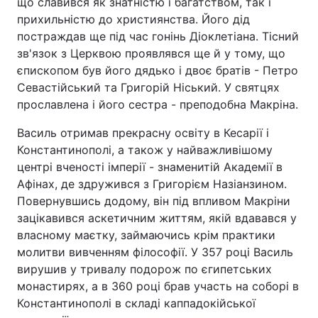
що славився як знатністю і багатством, так і
прихильністю до християнства. Його дід
постраждав ще під час гонінь Діоклетіана. Тісний
зв'язок з Церквою проявлявся ще й у тому, що
Головна
Війна
єпископом був його дядько і двоє братів - Петро
Севастійський та Григорій Ніський. У святцях
Україна
Політика
прославлена і його сестра - преподобна Макріна.
Економіка
Світ
Василь отримав прекрасну освіту в Кесарії і
Константинополі, а також у найважливішому
Спорт
Наука
центрі вченості імперії - знаменитій Академії в
Афінах, де здружився з Григорієм Назіанзином.
Техно і зв'язок
Лайт
Повернувшись додому, він під впливом Макріни
зацікавився аскетичним життям, якій вдавався у
Зброя
Інциденти
власному маєтку, займаючись крім практики
Здоров'я
Туризм
молитви вивченням філософії. У 357 році Василь
вирушив у тривалу подорож по єгипетських
Цікавинки
Погода
монастирях, а в 360 році брав участь на соборі в
Константинополі в складі каппадокійської
Екологія
Регіони