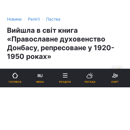
›
›
Новини
Релігії
Паства
Вийшла в світ книга
«Православне духовенство
Донбасу, репресоване у 1920-
1950 роках»
21:12, 13.01.15
1 хв.
138
RU
МОВА
ГОЛОВНА
РОЗДІЛИ
ПОГОДА
ЛАЙТ
Підпишіться на нас в Google
Реклама