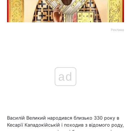
Реклама
ad
Василій Великий народився близько 330 року в
Кесарії Кападокійській і походив з відомого роду,