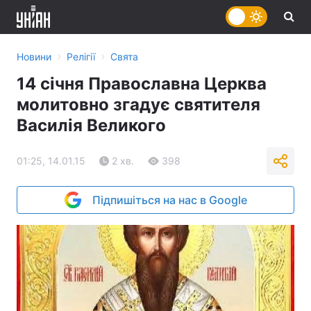
›
›
Новини
Релігії
Свята
14 січня Православна Церква
молитовно згадує святителя
Василія Великого
01:25, 14.01.15
2 хв.
398
Підпишіться на нас в Google