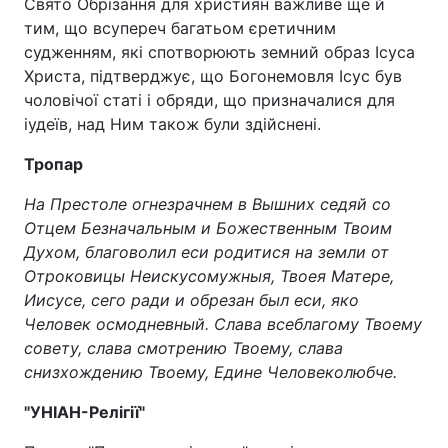
Свято Обрізання для християн важливе ще й
тим, що всупереч багатьом єретичним
судженням, які спотворюють земний образ Ісуса
Христа, підтверджує, що Богонемовля Ісус був
чоловічої статі і обряди, що призначалися для
іудеїв, над Ним також були здійснені.
Тропар
На Престоле огнезрачнем в Вышних седяй со
Отцем Безначальным и Божественным Твоим
Духом, благоволил еси родитися на земли от
Отроковицы Неискусомужныя, Твоея Матере,
Иисусе, сего ради и обрезан был еси, яко
Человек осмодневный. Слава всеблагому Твоему
совету, слава смотрению Твоему, слава
снизхождению Твоему, Едине Человеколюбче.
"УНІАН-Релігії"