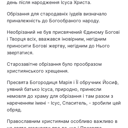
день після народження Ісуса Христа.
Обрізання для стародавніх іудеїв визначало
приналежність до Богообраного народу.
Необрізаний не був присвячений Єдиному Богові
і Творця всіх, вважався іновірним, негідним
приносити Богові жертву, негідним до Нього
звертатися.
Старозавітне обрізання було прообразом
християнського хрещення.
Пресвята Богородиця Марія і Її обручник Йосиф,
уявний батько Ісуса, природно, принесли
немовля до храму для обрізання і там разом з
нареченням імені - Ісус, Спаситель, - зробили цей
обряд.
Православним християнам особливо важливо в