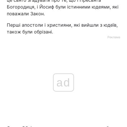
це свято згадувати про те, що і Пресвята
Богородиця, і Йосиф були істинними юдеями, які
поважали Закон.
Перші апостоли і християни, які вийшли з юдеїв,
також були обрізані.
Реклама
ad