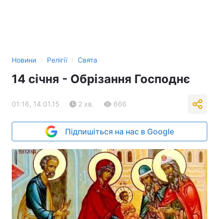
›
›
Новини
Релігії
Свята
14 січня - Обрізання Господнє
01:16, 14.01.15
2 хв.
666
Підпишіться на нас в Google