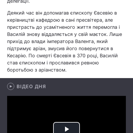
делегації.
Лонгріди
Деякий час він допомагав єпископу Євсевію в
керівництві кафедрою в сані пресвітера, але
пристрасть до усамітненого життя перемогла і
Відео з Youtube
Статті
Василій знову віддаляється у свій маєток. Лише
прихід до влади імператора Валента, який
Інтерв'ю
Думки
підтримує аріан, змусив його повернутися в
Архів
Вакансії
Кесарію. По смерті Євсевія в 370 році, Василій
став єпископом і прославився ревною
Контакти
боротьбою з аріанством.
Послуги
ВІДЕО ДНЯ