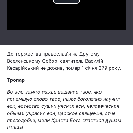
Play
Тема оформлення
Video
До торжества православ'я на Другому
Вселенському Соборі святитель Василій
Кесарійський не дожив, помер 1 січня 379 року.
Тропар
Во всю землю изыде вещание твое, яко
приемшую слово твое, имже боголепно научил
еси, естество сущих уяснил еси, человеческия
обычаи украсил еси, царское священие, отче
преподобне, моли Христа Бога спастися душам
нашим.