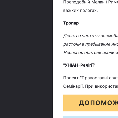
Преподобній Меланії Римл
важких пологах.
Тропар
Девства чистоты возлюбл
расточи в пребывание ин
Небесная обители вселися
"УНІАН-Релігії"
Проект "Православні свята
Семінарії. При використа
ДОПОМОЖ