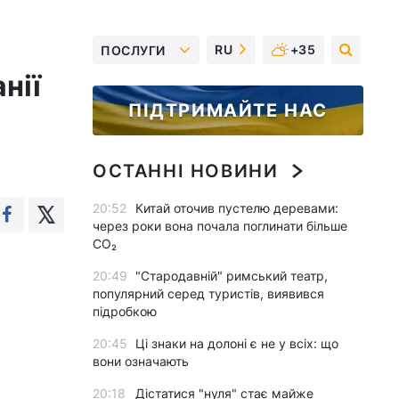
RU
+35
ПОСЛУГИ
нії
ПІДТРИМАЙТЕ НАС
ОСТАННІ НОВИНИ
20:52
Китай оточив пустелю деревами:
через роки вона почала поглинати більше
CO₂
20:49
"Стародавній" римський театр,
популярний серед туристів, виявився
підробкою
20:45
Ці знаки на долоні є не у всіх: що
вони означають
20:18
Дістатися "нуля" стає майже