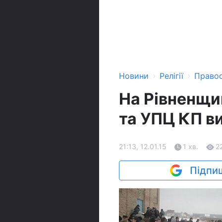
›
›
Новини
Релігії
Право
На Рівненщи
та УПЦ КП в
21:13, 12.01.15
1 хв.
2
Підпиш