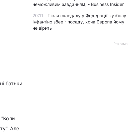
неможливим завданням, - Business Insider
20:11
Після скандалу у Федерації футболу
Інфантіно зберіг посаду, хоча Європа йому
не вірить
Реклама
ні батьки
а
 "Коли
ту". Але