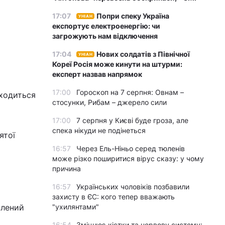
17:07
Попри спеку Україна
УНІАН
експортує електроенергію: чи
загрожують нам відключення
17:04
Нових солдатів з Північної
УНІАН
Кореї Росія може кинути на штурми:
експерт назвав напрямок
17:00
Гороскоп на 7 серпня: Овнам –
аходиться
стосунки, Рибам – джерело сили
17:00
7 серпня у Києві буде гроза, але
спека нікуди не подінеться
ятої
16:57
Через Ель-Ніньо серед тюленів
може різко поширитися вірус сказу: у чому
причина
16:57
Українських чоловіків позбавили
захисту в ЄС: кого тепер вважають
плений
"ухилянтами"
16:54
Зміцнює кістки та нервову систему: