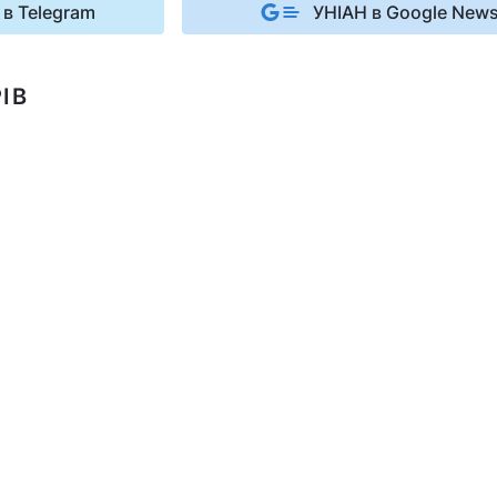
 в Telegram
УНІАН в Google New
ІВ