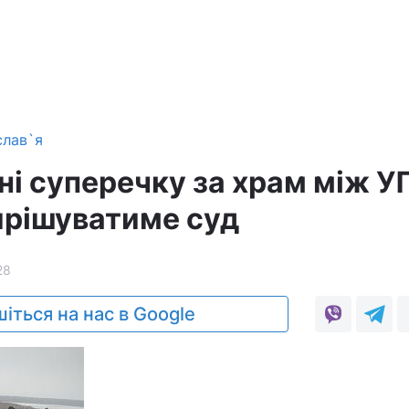
слав`я
ні суперечку за храм між У
ирішуватиме суд
28
іться на нас в Google