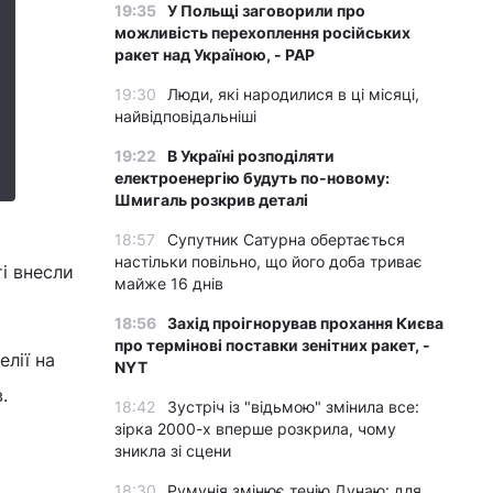
19:35
У Польщі заговорили про
можливість перехоплення російських
ракет над Україною, - PAP
19:30
Люди, які народилися в ці місяці,
найвідповідальніші
19:22
В Україні розподіляти
електроенергію будуть по-новому:
Шмигаль розкрив деталі
18:57
Супутник Сатурна обертається
настільки повільно, що його доба триває
і внесли
майже 16 днів
18:56
Захід проігнорував прохання Києва
про термінові поставки зенітних ракет, -
елії на
NYT
.
18:42
Зустріч із "відьмою" змінила все:
зірка 2000-х вперше розкрила, чому
зникла зі сцени
18:30
Румунія змінює течію Дунаю: для