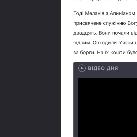
Тоді Меланія з Апиніаном
присвячене служінню Богу
двадцять. Вони почали ві
бідним. Обходили в'язниці
за борги. На їх кошти бул
ВІДЕО ДНЯ