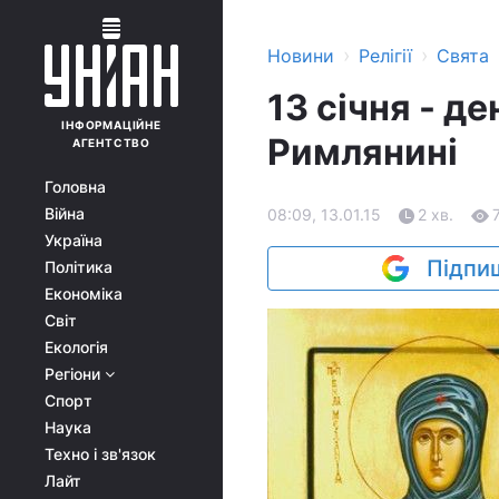
›
›
Новини
Релігії
Свята
13 січня - д
ІНФОРМАЦІЙНЕ
Римлянині
АГЕНТСТВО
Головна
Війна
08:09, 13.01.15
2 хв.
Україна
Підпиш
Політика
Економіка
Світ
Екологія
Регіони
Спорт
Наука
Техно і зв'язок
Лайт