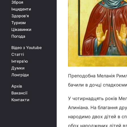
Зброя
Інциденти
Здоров'я
Туризм
Цікавинки
Погода
Відео з Youtube
Статті
Інтерв'ю
Думки
Лонгріди
Преподобна Меланія Римлян
бачили в дочці спадкоєм
Архів
Вакансії
У чотирнадцять років Мела
Контакти
Апиніана. На благання др
народимо двох дітей в сп
обох народжених дітей вз