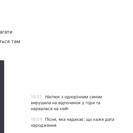
агати
яться там
19:57
Нікітюк з однорічним сином
вирушила на відпочинок у гори та
нарвалася на хейт
19:54
Пісня, яка надихає: що каже дата
народження