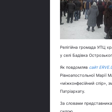
Релігійна громада УПЦ хр
у селі Бадівка Острозько
Як повдомляв
сайт ERVE.
Рівноапостольної Марії М
«міжконфесійний спір», з
Патріархату.
За словами представника 
силою.