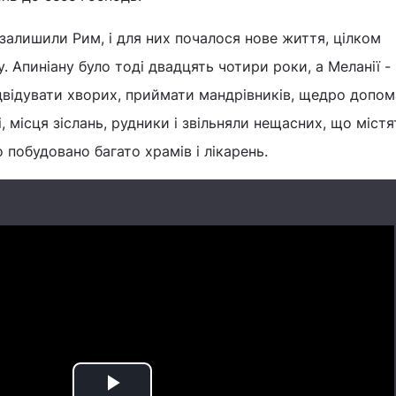
 залишили Рим, і для них почалося нове життя, цілком
. Апиніану було тоді двадцять чотири роки, а Меланії -
двідувати хворих, приймати мандрівників, щедро допом
, місця зіслань, рудники і звільняли нещасних, що міст
о побудовано багато храмів і лікарень.