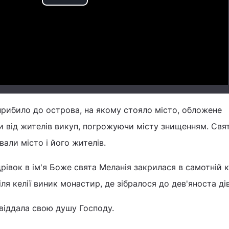
Play
Video
прибило до острова, на якому стояло місто, обложене
 від жителів викуп, погрожуючи місту знищенням. Свят
вали місто і його жителів.
рівок в ім'я Боже свята Меланія закрилася в самотній к
іля келії виник монастир, де зібралося до дев'яноста дів
 віддала свою душу Господу.