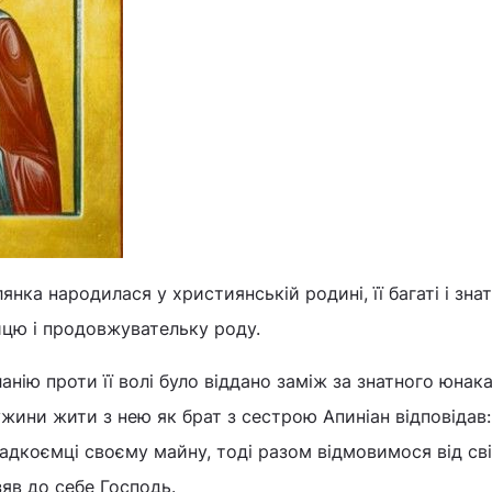
ка народилася у християнській родині, її багаті і знат
ицю і продовжувательку роду.
нію проти її волі було віддано заміж за знатного юнак
ужини жити з нею як брат з сестрою Апиніан відповідав:
адкоємці своєму майну, тоді разом відмовимося від сві
яв до себе Господь.