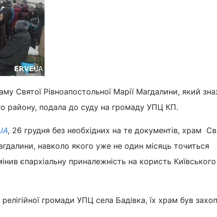
аму Святої Рівноапостольної Марії Магдалини, який зн
го району, подала до суду на громаду УПЦ КП.
UA
, 26 грудня без необхідних на те документів, храм Св
агдалини, навколо якого уже не один місяць точиться
мінив єпархіальну приналежність на користь Київського
релігійної громади УПЦ села Бадівка, їх храм був захо