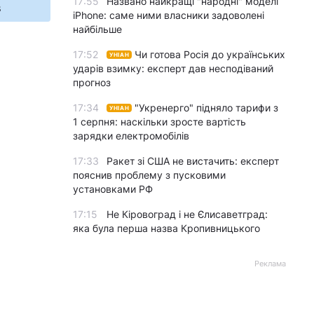
17:55
Названо найкращі "народні" моделі
s
iPhone: саме ними власники задоволені
найбільше
17:52
Чи готова Росія до українських
УНІАН
ударів взимку: експерт дав несподіваний
прогноз
17:34
"Укренерго" підняло тарифи з
УНІАН
1 серпня: наскільки зросте вартість
зарядки електромобілів
17:33
Ракет зі США не вистачить: експерт
пояснив проблему з пусковими
установками РФ
17:15
Не Кіровоград і не Єлисаветград:
яка була перша назва Кропивницького
Реклама