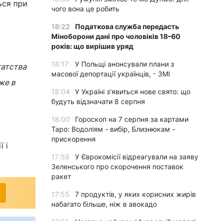
ься при
чого вона це робить
18:22
Податкова служба передасть
Міноборони дані про чоловіків 18–60
років: що вирішив уряд
18:17
У Польщі анонсували плани з
гатства
масової депортації українців, - ЗМІ
же в
18:04
У Україні з'явиться нове свято: що
будуть відзначати 8 серпня
18:00
Гороскоп на 7 серпня за картами
Таро: Водоліям - вибір, Близнюкам -
прискорення
 і
17:58
У Єврокомісії відреагували на заяву
Зеленського про скорочення поставок
ракет
17:55
7 продуктів, у яких корисних жирів
набагато більше, ніж в авокадо