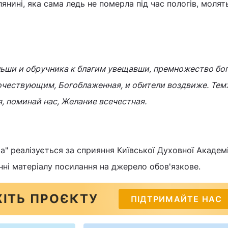
янині, яка сама ледь не померла під час пологів, молят
ьши и обручника к благим увещавши, премножество бо
очествующим, Богоблаженная, и обители воздвиже. Тем
, поминай нас, Желание всечестная.
" реалізується за сприяння Київської Духовної Академії
нні матеріалу посилання на джерело обов'язкове.
ІТЬ ПРОЄКТУ
ПІДТРИМАЙТЕ НАС