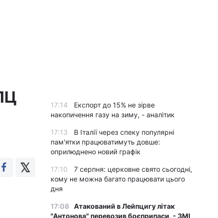
ПЦ
17:14
Експорт до 15% не зірве
накопичення газу на зиму, - аналітик
17:13
В Італії через спеку популярні
пам'ятки працюватимуть довше:
оприлюднено новий графік
17:10
7 серпня: церковне свято сьогодні,
кому не можна багато працювати цього
дня
17:08
Атакований в Лейпцигу літак
"Антонова" перевозив боєприпаси, - ЗМІ