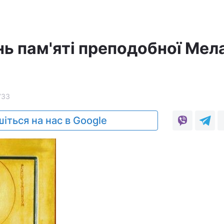
ень пам'яті преподобної Мела
733
іться на нас в Google