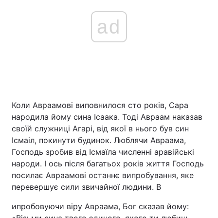
ad
Коли Авраамові виповнилося сто років, Сара
народила йому сина Ісаака. Тоді Авраам наказав
своїй служниці Агарі, від якої в нього був син
Ісмаіл, покинути будинок. Люблячи Авраама,
Господь зробив від Ісмаїла численні аравійські
народи. І ось після багатьох років життя Господь
посилає Авраамові останнє випробування, яке
перевершує сили звичайної людини. В
ипробовуючи віру Авраама, Бог сказав йому: