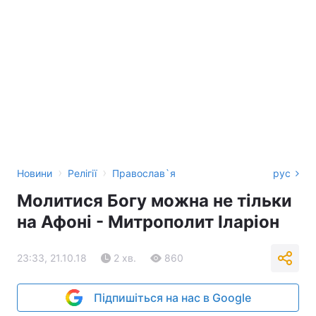
›
›
Новини
Релігії
Православ`я
рус
Молитися Богу можна не тільки
на Афоні - Митрополит Іларіон
23:33, 21.10.18
2 хв.
860
Підпишіться на нас в Google