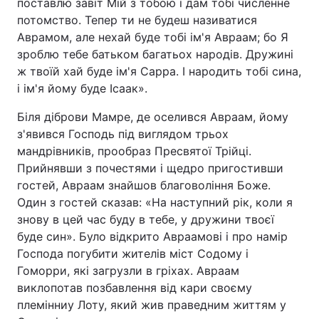
поставлю завіт Мій з тобою і дам тобі численне
потомство. Тепер ти не будеш називатися
Тема оформлення
Аврамом, але нехай буде тобі ім'я Авраам; бо Я
зроблю тебе батьком багатьох народів. Дружині
ж твоїй хай буде ім'я Сарра. І народить тобі сина,
і ім'я йому буде Ісаак».
Біля діброви Мамре, де оселився Авраам, йому
з'явився Господь під виглядом трьох
мандрівників, прообраз Пресвятої Трійці.
Прийнявши з почестями і щедро пригостивши
гостей, Авраам знайшов благовоління Боже.
Один з гостей сказав: «На наступний рік, коли я
знову в цей час буду в тебе, у дружини твоєї
буде син». Було відкрито Авраамові і про намір
Господа погубити жителів міст Содому і
Гоморри, які загрузли в гріхах. Авраам
виклопотав позбавлення від кари своєму
племінниу Лоту, який жив праведним життям у