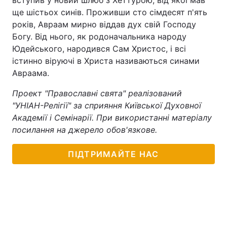
вступив у новий шлюб з Хеттурою, від якої мав
ще шістьох синів. Проживши сто сімдесят п'ять
років, Авраам мирно віддав дух свій Господу
Богу. Від нього, як родоначальника народу
Юдейського, народився Сам Христос, і всі
істинно віруючі в Христа називаються синами
Авраама.
Проект "Православні свята" реалізований
"УНІАН-Релігії" за сприяння Київської Духовної
Академії і Семінарії. При використанні матеріалу
посилання на джерело обов'язкове.
ПІДТРИМАЙТЕ НАС