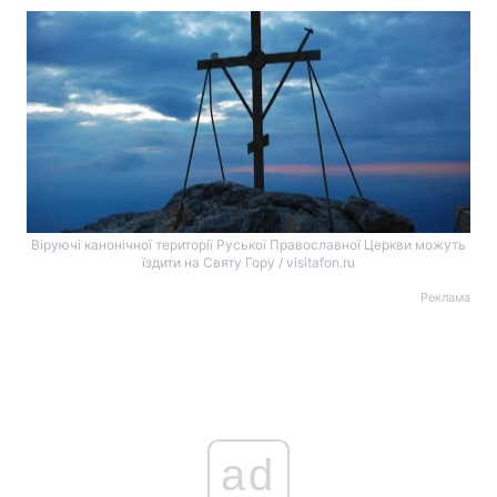
Віруючі канонічної території Руської Православної Церкви можуть
їздити на Святу Гору / visitafon.ru
Реклама
ad