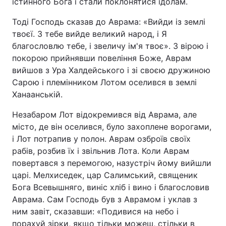
істинного Бога і стали поклонятися ідолам.
Тоді Господь сказав до Аврама: «Вийди із землі
твоєї. З тебе вийде великий народ, і Я
Головна
Війна
благословлю тебе, і звеличу ім'я твоє». З вірою і
покорою прийнявши повеління Боже, Аврам
Україна
Політика
вийшов з Ура Халдейського і зі своєю дружиною
Сарою і племінником Лотом оселився в землі
Економіка
Світ
Ханаанській.
Спорт
Наука
Незабаром Лот відокремився від Аврама, але
місто, де він оселився, було захоплене ворогами,
Техно і зв'язок
Лайт
і Лот потрапив у полон. Аврам озброїв своїх
рабів, розбив їх і звільнив Лота. Коли Аврам
Зброя
Інциденти
повертався з перемогою, назустріч йому вийшли
царі. Мелхиседек, цар Салимський, священик
Здоров'я
Туризм
Бога Всевышняго, виніс хліб і вино і благословив
Аврама. Сам Господь був з Аврамом і уклав з
Цікавинки
Погода
ним завіт, сказавши: «Подивися на небо і
Екологія
Регіони
порахуй зірки, якщо тільки можеш, стільки в