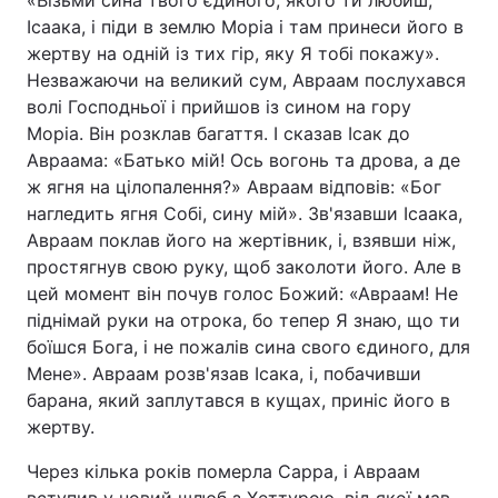
«Візьми сина твого єдиного, якого ти любиш,
Ісаака, і піди в землю Моріа і там принеси його в
жертву на одній із тих гір, яку Я тобі покажу».
Незважаючи на великий сум, Авраам послухався
волі Господньої і прийшов із сином на гору
Моріа. Він розклав багаття. І сказав Ісак до
Авраама: «Батько мій! Ось вогонь та дрова, а де
ж ягня на цілопалення?» Авраам відповів: «Бог
нагледить ягня Собі, сину мій». Зв'язавши Ісаака,
Авраам поклав його на жертівник, і, взявши ніж,
простягнув свою руку, щоб заколоти його. Але в
цей момент він почув голос Божий: «Авраам! Не
піднімай руки на отрока, бо тепер Я знаю, що ти
боїшся Бога, і не пожалів сина свого єдиного, для
Мене». Авраам розв'язав Ісака, і, побачивши
барана, який заплутався в кущах, приніс його в
жертву.
Через кілька років померла Сарра, і Авраам