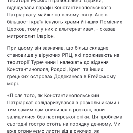
території Руської Православної Церкви,
відвідували парафії Константинопольського
Патріархату майже по всьому світу. Але в
більшості країн існують храми й інших Помісних
Церков, тому у них є альтернатива», - сказав
митрополит Іларіон.
При цьому він зазначив, що більш складне
становище у віруючих РПЦ, які проживають на
території Туреччини і належать до відання
Константинополя, Родосі, Криті та інших
грецьких островах Додеканеса в Егейському
морі.
«Після того, як Константинопольський
Патріархат солідаризувався з розкольниками і
тим самим сам опинився в розколі, вони
залишилися без пастирської опіки. Ця проблема
сьогодні гостро стоїть на порядку денному. Ми
вже отримуємо листи від віруючих, які