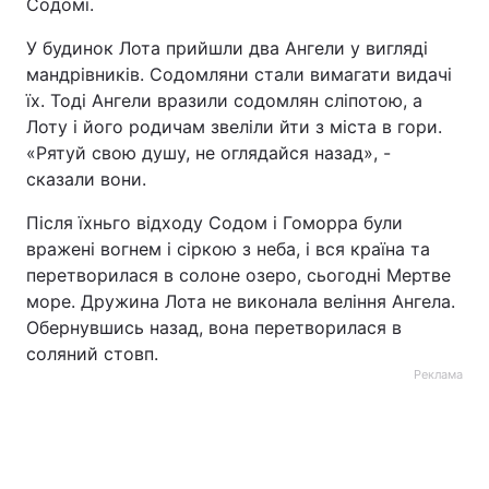
Содомі.
У будинок Лота прийшли два Ангели у вигляді
мандрівників. Содомляни стали вимагати видачі
їх. Тоді Ангели вразили содомлян сліпотою, а
Лоту і його родичам звеліли йти з міста в гори.
«Рятуй свою душу, не оглядайся назад», -
сказали вони.
Після їхньго відходу Содом і Гоморра були
вражені вогнем і сіркою з неба, і вся країна та
перетворилася в солоне озеро, сьогодні Мертве
море. Дружина Лота не виконала веління Ангела.
Обернувшись назад, вона перетворилася в
соляний стовп.
Реклама