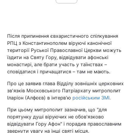
Після припинення євхаристичного спілкування
РПЦ з Константинополем віруючі канонічної
території Руської Православної Церкви можуть
їздити на Святу Гору, відвідувати афонські
монастирі, але брати участь у таїнствах –
сповідатися і причащатися – там не мають.
Про це заявив глава Відділу зовнішніх церковних
зв'язків Московського Патріархату митрополит
Іларіон (Алфєєв) в інтерв'ю
російським ЗМІ.
При цьому митрополит зазначив, що "для
порятунку душі віруючих не обов'язково
відвідувати Гору Афон" і порадив православним
звернути увагу на інші святі місця.