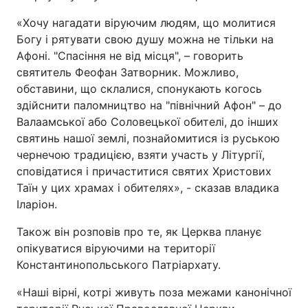
«Хочу нагадати віруючим людям, що молитися
Богу і рятувати свою душу можна не тільки на
Афоні. "Спасіння не від місця", – говорить
святитель Феофан Затворник. Можливо,
обставини, що склалися, спонукають когось
здійснити паломництво на "північний Афон" – до
Валаамської або Соловецької обителі, до інших
святинь нашої землі, познайомитися із руською
чернечою традицією, взяти участь у Літургії,
сповідатися і причаститися святих Христових
Таїн у цих храмах і обителях», - сказав владика
Іларіон.
Також він розповів про те, як Церква планує
опікуватися віруючими на території
Константинопольського Патріархату.
«Наші вірні, котрі живуть поза межами канонічної