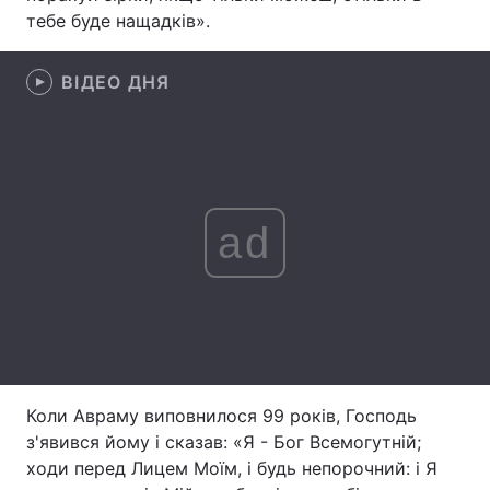
тебе буде нащадків».
Лонгріди
ВІДЕО ДНЯ
Відео з Youtube
Статті
Інтерв'ю
Думки
Архів
Вакансії
ad
Контакти
Послуги
Коли Авраму виповнилося 99 років, Господь
з'явився йому і сказав: «Я - Бог Всемогутній;
ходи перед Лицем Моїм, і будь непорочний: і Я