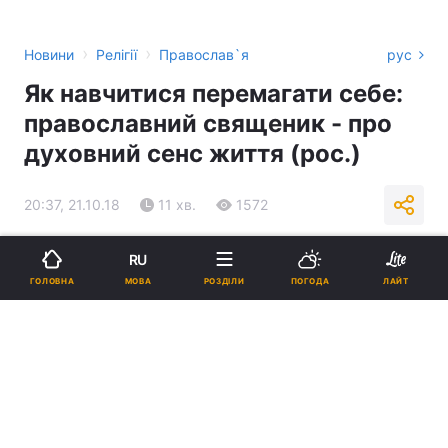
›
›
Новини
Релігії
Православ`я
рус
Як навчитися перемагати себе:
православний священик - про
духовний сенс життя (рос.)
20:37, 21.10.18
11 хв.
1572
Підпишіться на нас в Google
RU
МОВА
ГОЛОВНА
РОЗДІЛИ
ПОГОДА
ЛАЙТ