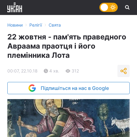
›
›
Новини
Релігії
Свята
22 жовтня - пам'ять праведного
Авраама праотця і його
племінника Лота
00:07, 22.10.18
4 хв.
312
Підпишіться на нас в Google