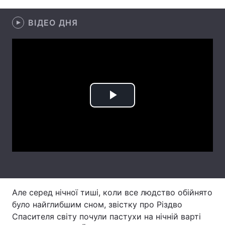
Лонгріди
ВІДЕО ДНЯ
Відео з Youtube
Статті
Інтерв'ю
Думки
Архів
Вакансії
Play
Контакти
Video
Послуги
Але серед нічної тиші, коли все людство обійнято
було найглибшим сном, звістку про Різдво
Спасителя світу почули пастухи на нічній варті