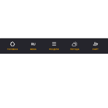
RU
МОВА
ГОЛОВНА
РОЗДІЛИ
ПОГОДА
ЛАЙТ
›
›
Новини
Релігії
Держава
Порошенко привітав українців з