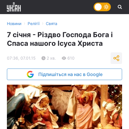
›
›
Новини
Релігії
Свята
7 січня - Різдво Господа Бога і
Спаса нашого Ісуса Христа
07:36, 07.01.15
2 хв.
610
Підпишіться на нас в Google