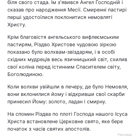
біля свого стада. Їм з'явився Ангел Господній і
сказав про народження Месії. Смиренні пастирі
Тема оформлення
перші удостоїлися поклонитися немовляті
Христу.
Крім благовістя ангельського вифлеємським
пастирям, Різдво Христове чудовою зіркою
показано було волхвам-звіздарям, і в особі
східних мудреців весь язичницький світ, схилив
свої коліна перед істинним Спасителем світу,
Боголюдиною.
Коли волхви увійшли в печеру, де було Немовля,
вони вклонилися йому і відкривши свої скарби
принесил Йому: золото, ладан і смирну.
На спомин Різдва по плоті Господа нашого Ісуса
Христа встановлене Церковне свято, яке бере
початок з часів святих апостолів.
Реклама