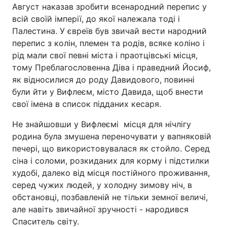
Август наказав зробити всенародний перепис у
всій своїй імперії, до якої належала тоді і
Палестина. У євреїв був звичай вести народний
перепис з колін, племен та родів, всяке коліно і
Головна
Війна
рід мали свої певні міста і праотцівські місця,
Україна
Політика
тому Преблагословенна Діва і праведний Йосиф,
як відносилися до роду Давидового, повинні
Економіка
Світ
були йти у Вифлеєм, місто Давида, щоб внести
свої імена в список підданих кесаря.
Спорт
Наука
Не знайшовши у Вифлеємі місця для нічлігу
Техно і зв'язок
Лайт
родина була змушена переночувати у вапняковій
печері, що використовувалася як стойло. Серед
Зброя
Інциденти
сіна і соломи, розкиданих для корму і підстилки
худобі, далеко від місця постійного проживання,
Здоров'я
Туризм
серед чужих людей, у холодну зимову ніч, в
обстановці, позбавленій не тільки земної величі,
Цікавинки
Погода
але навіть звичайної зручності - народився
Спаситель світу.
Екологія
Регіони