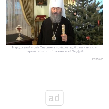
Народжений у світ Спаситель прийшов, щоб дати нам силу
перемагати гріх - Блаженніший Онуфрій
Реклама
ad