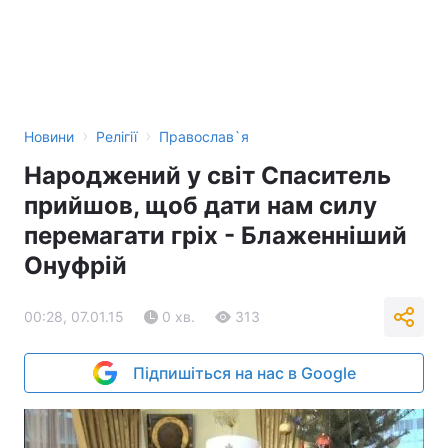
›
›
Новини
Релігії
Православ`я
Народжений у світ Спаситель
прийшов, щоб дати нам силу
перемагати гріх - Блаженніший
Онуфрій
00:28, 07.01.15
0 хв.
313
Підпишіться на нас в Google