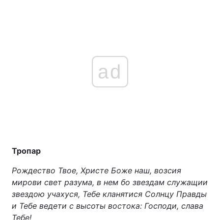
ad
Тропар
Рождество Твое, Христе Боже наш, возсия
мирови свет разума, в нем бо звездам служащии
звездою учахуся, Тебе кланятися Солнцу Правды
и Тебе ведети с высоты востока: Господи, слава
Тебе!