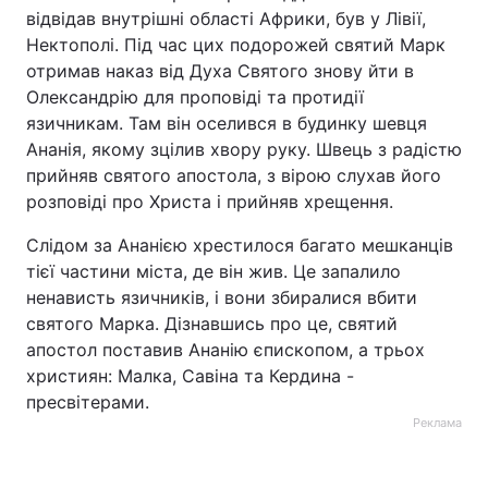
відвідав внутрішні області Африки, був у Лівії,
Нектополі. Під час цих подорожей святий Марк
отримав наказ від Духа Святого знову йти в
Олександрію для проповіді та протидії
язичникам. Там він оселився в будинку шевця
Ананія, якому зцілив хвору руку. Швець з радістю
прийняв святого апостола, з вірою слухав його
розповіді про Христа і прийняв хрещення.
Слідом за Ананією хрестилося багато мешканців
тієї частини міста, де він жив. Це запалило
ненависть язичників, і вони збиралися вбити
святого Марка. Дізнавшись про це, святий
апостол поставив Ананію єпископом, а трьох
християн: Малка, Савіна та Кердина -
пресвітерами.
Реклама