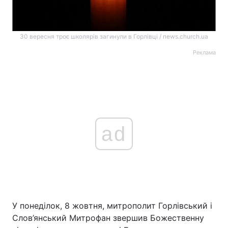
30 вересня троє школярів загинули в Горлівці / news.church.ua
Реклама
ad
У понеділок, 8 жовтня, митрополит Горлівський і
Слов’янський Митрофан звершив Божественну