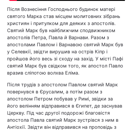
Після Вознесіння Господнього будинок матері
Лонгріди
святого Марка став місцем молитовних зібрань
християн і притулком для деяких з апостолів.
Відео з Youtube
Статті
Святий Марк був найближчим сподвижником
апостолів Петра, Павла й Варнави. Разом з
Інтерв'ю
Думки
апостолами Павлом і Варнавою святий Марк був
у Селевкії, звідти вирушив на острів Кіпр і
Архів
Вакансії
пройшов його весь зі сходу на захід. У місті Пафі
святий Марк був свідком того, як апостол Павло
Контакти
вразив сліпотою волхва Еліма.
Послуги
Після трудів з апостолом Павлом святий Марк
повернувся в Єрусалим, а потім разом з
апостолом Петром побував у Римі, звідки за
його велінням відправився в Єгипет, де заснував
Церкву. Під час другої подорожі благовістя
апостола Павла святий Марк зустрівся з ним в
Антіохії. Звідти він відправився на проповідь з