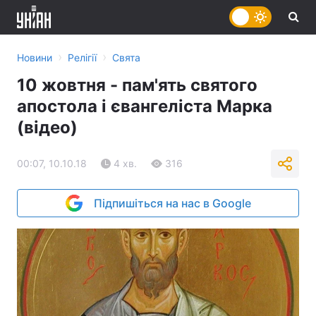
›
›
Новини
Релігії
Свята
10 жовтня - пам'ять святого
апостола і євангеліста Марка
(відео)
00:07, 10.10.18
4 хв.
316
Підпишіться на нас в Google