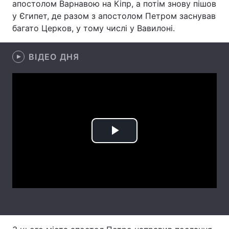
апостолом Варнавою на Кіпр, а потім знову пішов
у Єгипет, де разом з апостолом Петром заснував
Тема оформлення
багато Церков, у тому числі у Вавилоні.
ВІДЕО ДНЯ
Play
Video