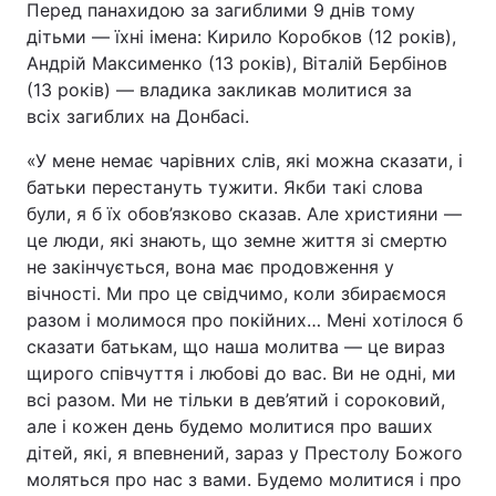
Перед панахидою за загиблими 9 днів тому
дітьми — їхні імена: Кирило Коробков (12 років),
Андрій Максименко (13 років), Віталій Бербінов
(13 років) — владика закликав молитися за
всіх загиблих на Донбасі.
«У мене немає чарівних слів, які можна сказати, і
батьки перестануть тужити. Якби такі слова
були, я б їх обов’язково сказав. Але християни —
це люди, які знають, що земне життя зі смертю
не закінчується, вона має продовження у
вічності. Ми про це свідчимо, коли збираємося
разом і молимося про покійних… Мені хотілося б
сказати батькам, що наша молитва — це вираз
щирого співчуття і любові до вас. Ви не одні, ми
всі разом. Ми не тільки в дев’ятий і сороковий,
але і кожен день будемо молитися про ваших
дітей, які, я впевнений, зараз у Престолу Божого
моляться про нас з вами. Будемо молитися і про