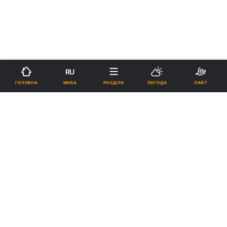
RU
МОВА
ГОЛОВНА
РОЗДІЛИ
ПОГОДА
ЛАЙТ
›
›
Новини
Релігії
Паства
рус
У львівській Школі релігійного
фрілансу розкажуть, як
зацікавити читача релігійною
тематикою
23:28, 09.10.18
1 хв.
338
Підпишіться на нас в Google