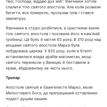
Твої, Господи, віддаю дух мій". Язичники хотіли
спалити тіло святого апостола. Але коли розвели
багаття, все померкло, пролунав грім і стався
землетрус.
Язичники в страсі розбіглися, а християни взяли
тіло святого апостола і поховали його в кам'яній
гробниці. Це було 4 квітня 63 року. В 310 році над
мощами святого апостола Марка була
побудована церква. У 820 році, коли в Єгипті
встановилася влада арабів-магометан, мощі
святого перенесли у Венецію й поставили в
храмі, збудованому на честь нього.
Тропар
Апостоле святый и Евангелисте Марко, моли
Милостиваго Бога, да прегрешений оставление
подаст душам нашим.