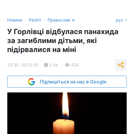
›
›
Новини
Релігії
Православ`я
рус
У Горлівці відбулася панахида
за загиблими дітьми, які
підірвалися на міні
23:36, 09.10.18
2 хв.
428
Підпишіться на нас в Google