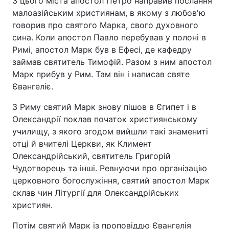
З цього міста апостол Петро направив послання
малоазійським християнам, в якому з любов'ю
говорив про святого Марка, свого духовного
сина. Коли апостол Павло перебував у полоні в
Римі, апостол Марк був в Ефесі, де кафедру
займав святитель Тимофій. Разом з ним апостол
Марк прибув у Рим. Там він і написав святе
Євангеліє.
З Риму святий Марк знову пішов в Єгипет і в
Олександрії поклав початок християнському
училищу, з якого згодом вийшли такі знамениті
отці й вчителі Церкви, як Климент
Олександрійський, святитель Григорій
Чудотворець та інші. Ревнуючи про організацію
церковного богослужіння, святий апостол Марк
склав чин Літургії для Олександрійських
християн.
Потім святий Марк із проповіддю Євангелія