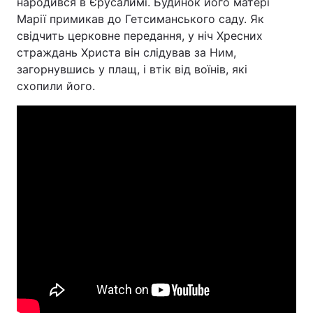
народився в Єрусалимі. Будинок його матері
Марії примикав до Гетсиманського саду. Як
свідчить церковне передання, у ніч Хресних
страждань Христа він слідував за Ним,
Головна
Війна
загорнувшись у плащ, і втік від воїнів, які
схопили його.
Україна
Політика
Економіка
Світ
Спорт
Наука
Техно і зв'язок
Лайт
Зброя
Інциденти
Здоров'я
Туризм
Цікавинки
Погода
Екологія
Регіони