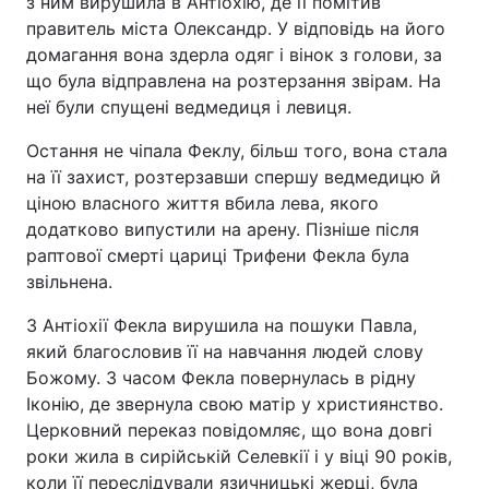
з ним вирушила в Антіохію, де її помітив
правитель міста Олександр. У відповідь на його
Тема оформлення
домагання вона здерла одяг і вінок з голови, за
що була відправлена на розтерзання звірам. На
неї були спущені ведмедиця і левиця.
Остання не чіпала Феклу, більш того, вона стала
на її захист, розтерзавши спершу ведмедицю й
ціною власного життя вбила лева, якого
додатково випустили на арену. Пізніше після
раптової смерті цариці Трифени Фекла була
звільнена.
З Антіохії Фекла вирушила на пошуки Павла,
який благословив її на навчання людей слову
Божому. З часом Фекла повернулась в рідну
Іконію, де звернула свою матір у християнство.
Церковний переказ повідомляє, що вона довгі
роки жила в сирійській Селевкії і у віці 90 років,
коли її переслідували язичницькі жерці, була