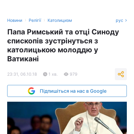
›
›
Новини
Релігії
Католицизм
рус
Папа Римський та отці Синоду
єпископів зустрінуться з
католицькою молоддю у
Ватикані
23:31, 06.10.18
1 хв.
979
Підпишіться на нас в Google