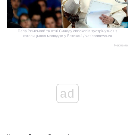
Папа Римський та отці Синоду єпископів зустрінуться з
католицькою молоддю у Ватикані / vaticannews.va
Реклама
ad