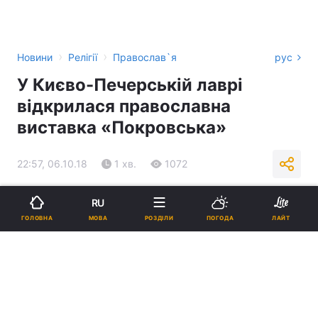
›
›
Новини
Релігії
Православ`я
рус
У Києво-Печерській лаврі
відкрилася православна
виставка «Покровська»
22:57, 06.10.18
1 хв.
1072
Підпишіться на нас в Google
RU
МОВА
ГОЛОВНА
РОЗДІЛИ
ПОГОДА
ЛАЙТ