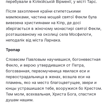
перебували в Кілікійській Вірменії, у місті Тарс.
Після захоплення країни єгипетськими
мамлюками, частина мощей святої Фекли була
вивезена християнами на Кіпр, де досі
зберігається в жіночому монастирі святої Фекли,
розташованому на околиці села Мосфилоти,
неподалік від міста Ларнака.
Тропар
Словесем Павловым научившися, богоневестная
Фекло, и верою утвердившися от Петра,
богозванная, первомученица явилася еси и
первострадальница в женах, возшла еси на
пламень, яко на место благоцветущее, звери и
юнцы устрашишася тебе, вооружися бо Крестом.
Тем моли, всехвальная, Христа Бога, спастися
душам нашим.