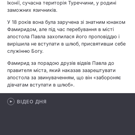
Іконії, сучасна територія Туреччини, у родині
заможних язичників.
У 18 років вона була заручена зі знатним юнаком
Головна
Війна
Фамиридом, але під час перебування в місті
апостола Павла захопилася його проповіддю і
Україна
Політика
вирішила не вступати в шлюб, присвятивши себе
служінню Богу.
Економіка
Світ
Фамирид за порадою друзів відвів Павла до
Спорт
Наука
правителя міста, який наказав заарештувати
апостола за звинуваченням, що він «забороняє
Техно і зв'язок
Лайт
дівчатам вступати в шлюб».
Зброя
Інциденти
ВІДЕО ДНЯ
Здоров'я
Туризм
Цікавинки
Погода
Екологія
Регіони