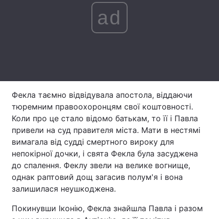
ad
Лонгріди
Відео з Youtube
Статті
Інтерв'ю
Думки
Архів
Вакансії
Фекла таємно відвідувала апостола, віддаючи
тюремним правоохоронцям свої коштовності.
Контакти
Коли про це стало відомо батькам, то її і Павла
привели на суд правителя міста. Мати в нестямі
Послуги
вимагала від судді смертного вироку для
непокірної дочки, і свята Фекла була засуджена
до спалення. Феклу звели на велике вогнище,
однак раптовий дощ загасив полум'я і вона
залишилася неушкоджена.
Покинувши Іконію, Фекла знайшла Павла і разом