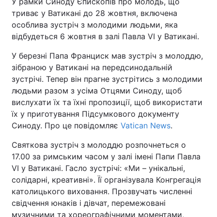
У рамки Синоду Єпископів про молодь, що
триває у Ватикані до 28 жовтня, включена
особлива зустріч з молодими людьми, яка
відбудеться 6 жовтня в залі Павла VI у Ватикані.
У березні Папа Франциск мав зустріч з молоддю,
зібраною у Ватикані на передсинодальній
зустрічі. Тепер він прагне зустрітись з молодими
людьми разом з усіма Отцями Синоду, щоб
вислухати їх та їхні пропозиції, щоб використати
їх у приготування Підсумкового документу
Синоду. Про це повідомляє
Vatican News
.
Святкова зустріч з молоддю розпочнеться о
17.00 за римським часом у залі імені Папи Павла
VI у Ватикані. Гасло зустрічі: «Ми – унікальні,
солідарні, креативні». Її організувала Конгрегація
католицького виховання. Прозвучать численні
свідчення юнаків і дівчат, перемежовані
музичними та хореографічними моментами,