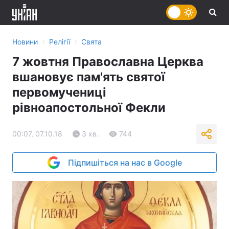
›
›
Новини
Релігії
Свята
7 жовтня Православна Церква
вшановує пам'ять святої
первомучениці
рівноапостольної Фекли
00:07, 07.10.18
3 хв.
744
Підпишіться на нас в Google