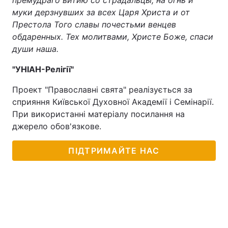
премудраго витию со страдальцы, на огнь и
муки дерзнувших за всех Царя Христа и от
Престола Того славы почестьми венцев
обдаренных. Тех молитвами, Христе Боже, спаси
души наша.
"УНІАН-Релігії"
Проект "Православні свята" реалізується за
сприяння Київської Духовної Академії і Семінарії.
При використанні матеріалу посилання на
джерело обов'язкове.
ПІДТРИМАЙТЕ НАС