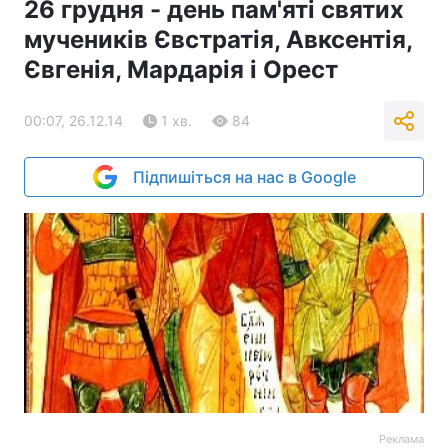
26 грудня - день пам'яті святих
мучеників Євстратія, Авксентія,
Євгенія, Мардарія і Орест
00:07, 26.12.14
1 хв.
84
Підпишіться на нас в Google
Реклама