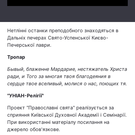
Лонгріди
Відео з Youtube
Статті
Нетлінні останки преподобного знаходяться в
Дальніх печерах Свято-Успенської Києво-
Інтерв'ю
Думки
Печерської лаври.
Архів
Вакансії
Тропар
Контакти
Бывый, блаженне Мардарие, нестяжатель Христа
ради, и Того за многая твоя благодеяния в
Послуги
сердце твое вселивый, молися о нас, поющих тя.
"УНІАН-Релігії"
Проект "Православні свята" реалізується за
сприяння Київської Духовної Академії і Семінарії.
При використанні матеріалу посилання на
джерело обов'язкове.