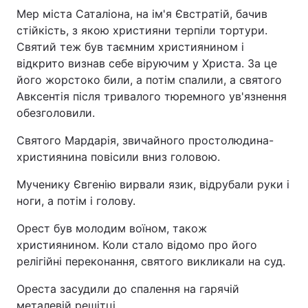
Мер міста Саталіона, на ім'я Євстратій, бачив
стійкість, з якою християни терпіли тортури.
Святий теж був таємним християнином і
відкрито визнав себе віруючим у Христа. За це
його жорстоко били, а потім спалили, а святого
Авксентія після тривалого тюремного ув'язнення
обезголовили.
Святого Мардарія, звичайного простолюдина-
християнина повісили вниз головою.
Мученику Євгенію вирвали язик, відрубали руки і
ноги, а потім і голову.
Орест був молодим воїном, також
християнином. Коли стало відомо про його
релігійні переконання, святого викликали на суд.
Ореста засудили до спалення на гарячій
металевій решітці.