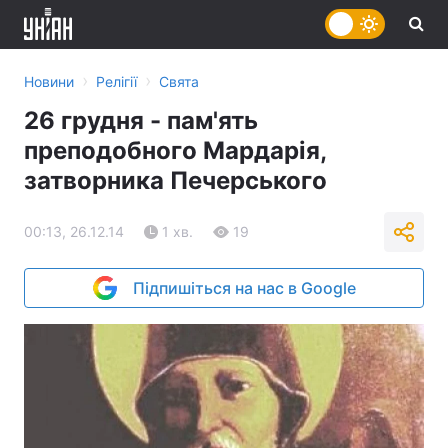
›
›
Новини
Релігії
Свята
26 грудня - пам'ять
преподобного Мардарія,
затворника Печерського
00:13, 26.12.14
1 хв.
19
Підпишіться на нас в Google