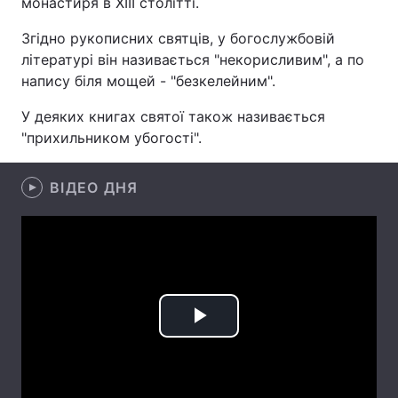
монастиря в XIII столітті.
Згідно рукописних святців, у богослужбовій
літературі він називається "некорисливим", а по
Головна
Війна
напису біля мощей - "безкелейним".
У деяких книгах святої також називається
Україна
Політика
"прихильником убогості".
Економіка
Світ
ВІДЕО ДНЯ
Спорт
Наука
Техно і зв'язок
Лайт
Зброя
Інциденти
Здоров'я
Туризм
Play
Цікавинки
Погода
Video
Екологія
Регіони