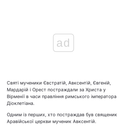
ad
Святі мученики Євстратій, Авксентій, Євгеній,
Мардарій і Орест постраждали за Христа у
Вірменії в часи правління римського імператора
Діоклетіана.
Одним із перших, хто постраждав був священик
Аравійської церкви мученик Авксентій.