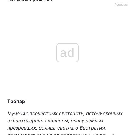
Реклама
ad
Тропар
Мученик всечестных светлость, пяточисленных
страстотерпцев воспоем, славу земных
презревших, солнца светлаго Евстратия,