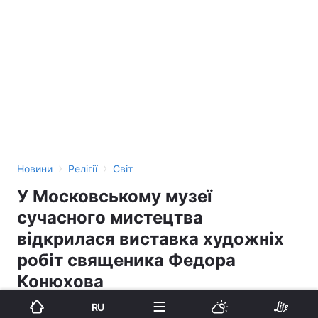
›
›
Новини
Релігії
Світ
У Московському музеї
сучасного мистецтва
відкрилася виставка художніх
робіт священика Федора
Конюхова
RU
20:54, 25.12.14
2 хв.
34