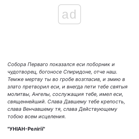
ad
Собора Перваго показался еси поборник и
чудотворец, богоносе Спиридоне, отче наш.
Темже мертву ты во гробе возгласив, и змию в
злато претворил еси, и внегда пети тебе святыя
молитвы, Ангелы, сослужащия тебе, имел еси,
священнейший. Слава Давшему тебе крепость,
слава Венчавшему тя, слава Действующему
тобою всем исцеления.
"УНІАН-Релігії"