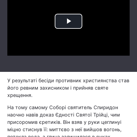
Лонгріди
Play
Відео з Youtube
Статті
Video
Інтерв'ю
Думки
Архів
Вакансії
Контакти
У результаті бесіди противник християнства став
Послуги
його ревним захисником і прийняв святе
хрещення.
На тому самому Соборі святитель Спиридон
наочно навів доказ Єдності Святої Трійці, чим
присоромив єретиків. Він взяв у руки цеглинуі
міцно стиснув її: миттєво з неї вийшов вогонь,
потекла вода, а глина залишилася в руках