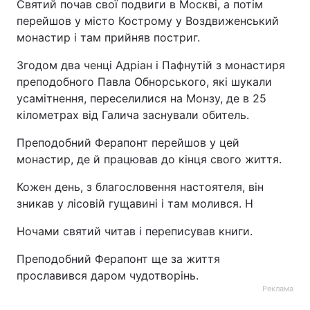
Святий почав свої подвиги в Москві, а потім
перейшов у місто Кострому у Воздвиженський
монастир і там прийняв постриг.
Згодом два ченці Адріан і Пафнутій з монастиря
преподобного Павла Обнорського, які шукали
усамітнення, переселилися на Монзу, де в 25
кілометрах від Галича заснували обитель.
Преподобний Ферапонт перейшов у цей
монастир, де й працював до кінця свого життя.
Кожен день, з благословення настоятеля, він
зникав у лісовій гущавині і там молився. Н
Ночами святий читав і переписував книги.
Преподобний Ферапонт ще за життя
прославився даром чудотворінь.
Реклама