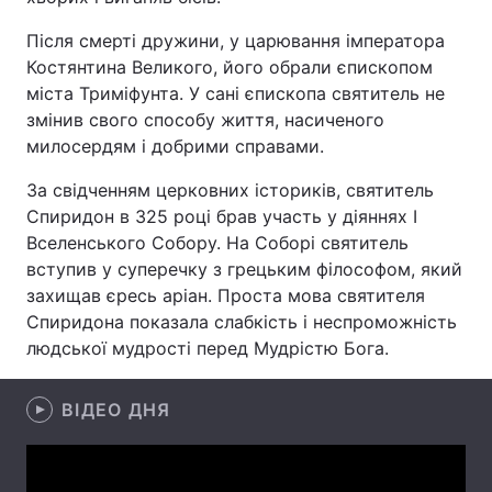
Після смерті дружини, у царювання імператора
Костянтина Великого, його обрали єпископом
міста Триміфунта. У сані єпископа святитель не
Головна
Війна
змінив свого способу життя, насиченого
Україна
Політика
милосердям і добрими справами.
За свідченням церковних істориків, святитель
Економіка
Світ
Спиридон в 325 році брав участь у діяннях I
Спорт
Наука
Вселенського Собору. На Соборі святитель
вступив у суперечку з грецьким філософом, який
Техно і зв'язок
Лайт
захищав єресь аріан. Проста мова святителя
Спиридона показала слабкість і неспроможність
Зброя
Інциденти
людської мудрості перед Мудрістю Бога.
Здоров'я
Туризм
ВІДЕО ДНЯ
Цікавинки
Погода
Екологія
Регіони