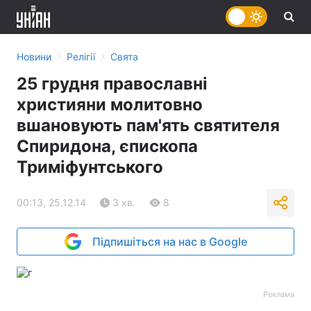
›
›
Новини
Релігії
Свята
25 грудня православні
християни молитовно
вшановують пам'ять святителя
Спиридона, єпископа
Триміфунтського
00:13, 25.12.14
3 хв.
8
Підпишіться на нас в Google
Реклама