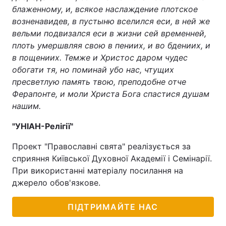
блаженному, и, всякое наслаждение плотское
возненавидев, в пустыню вселился еси, в ней же
вельми подвизался еси в жизни сей временней,
плоть умершвляя свою в пениих, и во бдениих, и
в пощениих. Темже и Христос даром чудес
обогати тя, но поминай убо нас, чтущих
пресветлую память твою, преподобне отче
Ферапонте, и моли Христа Бога спастися душам
нашим.
"УНІАН-Релігії"
Проект "Православні свята" реалізується за
сприяння Київської Духовної Академії і Семінарії.
При використанні матеріалу посилання на
джерело обов'язкове.
ПІДТРИМАЙТЕ НАС