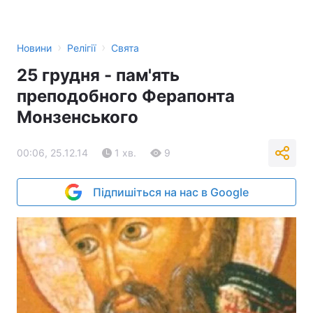
›
›
Новини
Релігії
Свята
25 грудня - пам'ять
преподобного Ферапонта
Монзенського
00:06, 25.12.14
1 хв.
9
Підпишіться на нас в Google