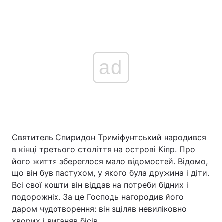
ad
Святитель Спиридон Триміфунтський народився
в кінці третього століття на острові Кіпр. Про
його життя збереглося мало відомостей. Відомо,
що він був пастухом, у якого була дружина і діти.
Всі свої кошти він віддав на потреби бідних і
подорожніх. За це Господь нагородив його
даром чудотворення: він зціляв невиліковно
хворих і виганяв бісів.